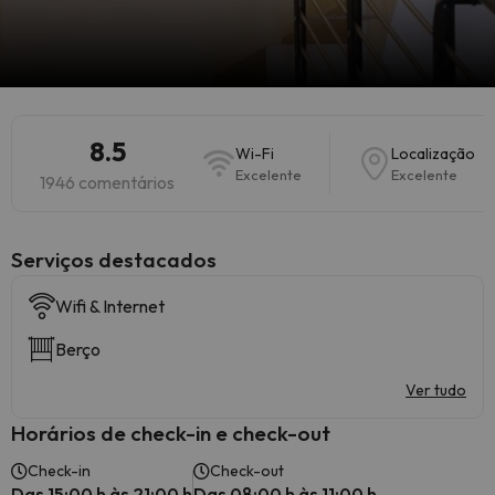
8.5
Wi-Fi
Localização
Excelente
Excelente
1946 comentários
Serviços destacados
Wifi & Internet
Berço
Ver tudo
Horários de check-in e check-out
Check-in
Check-out
Das 15:00 h às 21:00 h
Das 08:00 h às 11:00 h