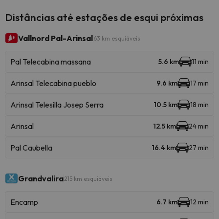
Distâncias até estações de esqui próximas
Vallnord Pal-Arinsal
63 km esquiáveis
Pal Telecabina massana
5.6 km
11 min
Arinsal Telecabina pueblo
9.6 km
17 min
Arinsal Telesilla Josep Serra
10.5 km
18 min
Arinsal
12.5 km
24 min
Pal Caubella
16.4 km
27 min
Grandvalira
215 km esquiáveis
Encamp
6.7 km
12 min