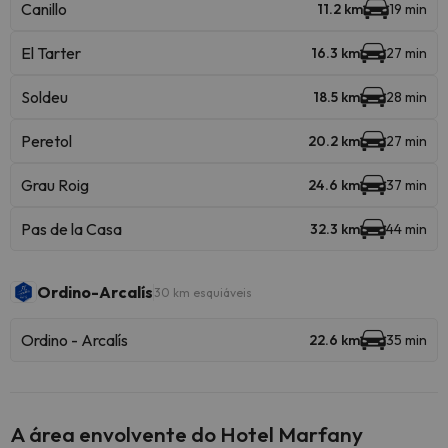
Canillo
11.2 km
19 min
El Tarter
16.3 km
27 min
Soldeu
18.5 km
28 min
Peretol
20.2 km
27 min
Grau Roig
24.6 km
37 min
Pas de la Casa
32.3 km
44 min
Ordino-Arcalís
30 km esquiáveis
Ordino - Arcalís
22.6 km
35 min
A área envolvente do Hotel Marfany