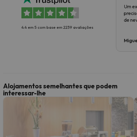
Um ex
preci
de ne
4.4 em 5 com base em 2239 avaliações
Migue
Alojamentos semelhantes que podem
interessar-lhe