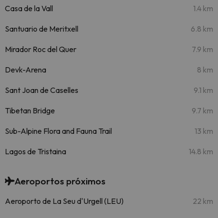
Casa de la Vall
1.4 km
Santuario de Meritxell
6.8 km
Mirador Roc del Quer
7.9 km
Devk-Arena
8 km
Sant Joan de Caselles
9.1 km
Tibetan Bridge
9.7 km
Sub-Alpine Flora and Fauna Trail
13 km
Lagos de Tristaina
14.8 km
Aeroportos próximos
Aeroporto de La Seu d'Urgell (LEU)
22 km