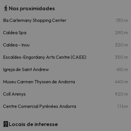
Nas proximidades
Illa Carlemany Shopping Center
130 m
Caldea Spa
290 m
Caldea - Inuu
320 m
Escaldes-Engordany Arts Centre (CAEE)
350 m
Igreja de Saint Andrew
410 m
Museu Carmen Thyssen de Andorra
440 m
Coll Arenys
920 m
Centre Comercial Pyrénées Andorra
1.1 km
Locais de interesse