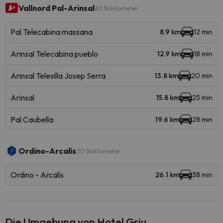
Vallnord Pal-Arinsal
63 Skikilometer
Pal Telecabina massana
8.9 km
12 min
Arinsal Telecabina pueblo
12.9 km
18 min
Arinsal Telesilla Josep Serra
13.8 km
20 min
Arinsal
15.8 km
25 min
Pal Caubella
19.6 km
28 min
Ordino-Arcalís
30 Skikilometer
Ordino - Arcalís
26.1 km
38 min
Die Umgebung von Hotel Griu