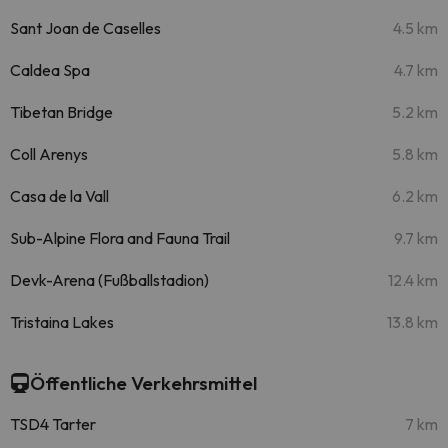
Sant Joan de Caselles
4.5 km
Caldea Spa
4.7 km
Tibetan Bridge
5.2 km
Coll Arenys
5.8 km
Casa de la Vall
6.2 km
Sub-Alpine Flora and Fauna Trail
9.7 km
Devk-Arena (Fußballstadion)
12.4 km
Tristaina Lakes
13.8 km
Öffentliche Verkehrsmittel
TSD4 Tarter
7 km