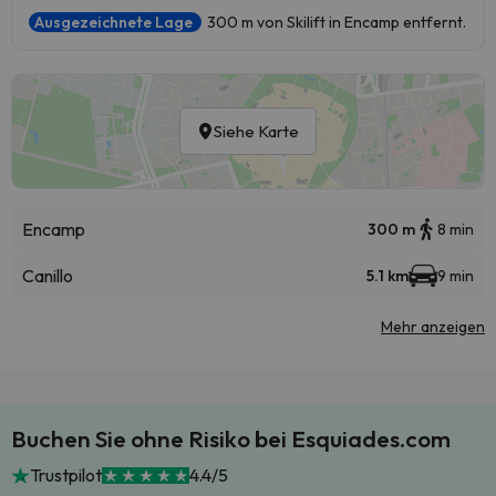
Ausgezeichnete Lage
300 m von Skilift in Encamp entfernt.
Siehe Karte
Encamp
300 m
8 min
Canillo
5.1 km
9 min
Mehr anzeigen
Buchen Sie ohne Risiko bei Esquiades.com
Trustpilot
4.4/5