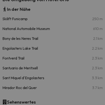
In der Nähe
Skilift Funicamp
250 m
National Automobile Museum
610 m
Bony de les Neres Trail
2.1 km
Engolasters Lake Trail
2.2 km
Fontverd Trail
2.3 km
Santuario de Meritxell
2.3 km
Sant Miquel d'Engolasters
3.3 km
Mirador Roc del Quer
3.7 km
Sehenswertes