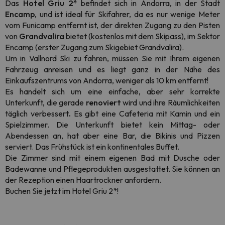
Das
Hotel Griu 2*
befindet sich in Andorra, in der Stadt
Encamp
, und ist ideal für Skifahrer, da es nur wenige Meter
vom Funicamp entfernt ist, der direkten Zugang zu den Pisten
von
Grandvalira
bietet (kostenlos mit dem Skipass), im Sektor
Encamp (erster Zugang zum Skigebiet Grandvalira).
Um in Vallnord Ski zu fahren, müssen Sie mit Ihrem eigenen
Fahrzeug anreisen und es liegt ganz in der Nähe des
Einkaufszentrums von Andorra, weniger als 10 km entfernt!
Es handelt sich um eine einfache, aber sehr korrekte
Unterkunft, die gerade
renoviert
wird und ihre Räumlichkeiten
täglich verbessert
.
Es gibt eine Cafeteria mit Kamin und ein
Spielzimmer. Die Unterkunft bietet kein Mittag- oder
Abendessen an, hat aber eine Bar, die Bikinis und Pizzen
serviert. Das Frühstück ist ein kontinentales Buffet.
Die Zimmer sind mit einem eigenen Bad mit Dusche oder
Badewanne und Pflegeprodukten ausgestattet. Sie können an
der Rezeption einen Haartrockner anfordern.
Buchen Sie jetzt im Hotel Griu 2*!