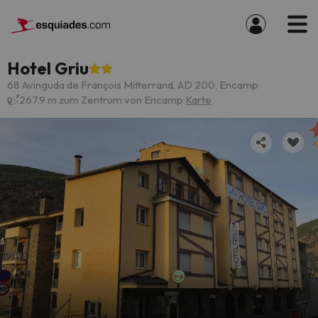
Hotel Griu
68 Avinguda de François Mitterrand, AD 200, Encamp
267.9 m zum Zentrum von Encamp
Karte