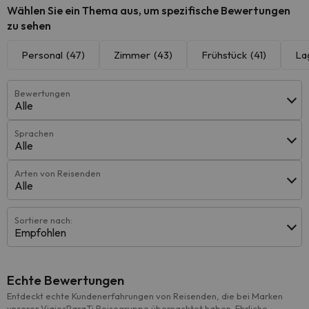
Wählen Sie ein Thema aus, um spezifische Bewertungen
zu sehen
Personal
(47)
Zimmer
(43)
Frühstück
(41)
La
Bewertungen
Alle
Sprachen
Alle
Arten von Reisenden
Alle
Sortiere nach:
Empfohlen
Echte Bewertungen
Entdeckt echte Kundenerfahrungen von Reisenden, die bei Marken
unserer ViajesParaTi Reisegruppe übernachtet haben. Ehrliche