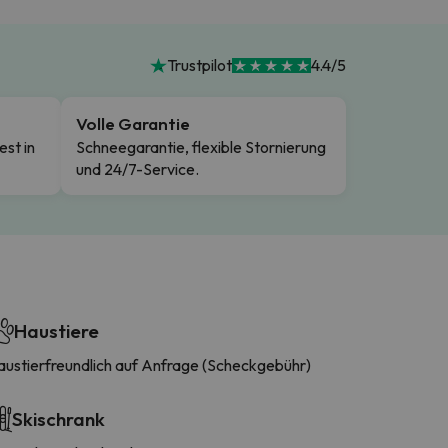
Trustpilot
4.4/5
Volle Garantie
est in
Schneegarantie, flexible Stornierung
und 24/7-Service.
Haustiere
austierfreundlich auf Anfrage (Scheckgebühr)
Skischrank