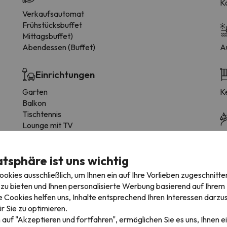
K
Verkaufsautomat
Frühstücksbuffet
Mittagsbuffet)
Abendessen (Buffet)
A
Einrichtungen
Garten
K
Balkon
Tischtennis
Lounge mit TV
Spiele
Sk
S
atsphäre ist uns wichtig
kies ausschließlich, um Ihnen ein auf Ihre Vorlieben zugeschnitte
zu bieten und Ihnen personalisierte Werbung basierend auf Ihrem P
 Cookies helfen uns, Inhalte entsprechend Ihren Interessen darzus
r Sie zu optimieren.
 auf "Akzeptieren und fortfahren", ermöglichen Sie es uns, Ihnen ei
mmertyp variieren.