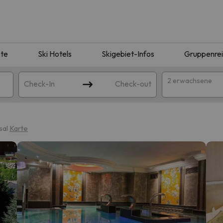
te
Ski Hotels
Skigebiet-Infos
Gruppenre
2 erwachsene
Check-In
Check-out
sal
Karte
ie Ihrer Suche entsprechen. Versuchen Sie, das Ziel zu ändern.