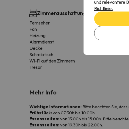
und relevantere B
Richtlinie.
Zimmerausstattung
Fernseher
Fön
Heizung
Alarmdienst
Decke
Schreibtisch
Wi-Fi auf den Zimmern
Tresor
Mehr Info
Wichtige Informationen:
Bitte beachten Sie, dass
Frühstück:
von 07:30h bis 10:00h.
Essenszeiten:
von 13:00h bis 15:00h. Bitte beachte
Essenszeiten:
von 19:30h bis 22:00h.