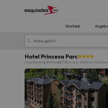
Skiurlaub
Angebo
Hotel Princesa Parc
Skiurlaub
Berghotels
Ctra.General d'Arinsal
118 m zum Zentrum von Arin
Oops, wir haben keine Ergebnisse gefunden, d