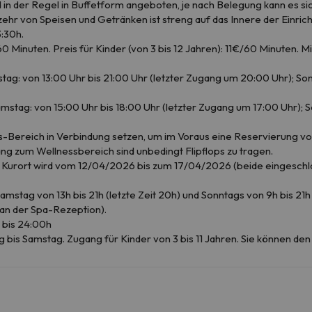
 in der Regel in Buffetform angeboten, je nach Belegung kann es si
ehr von Speisen und Getränken ist streng auf das Innere der Einric
:30h.
60 Minuten. Preis für Kinder (von 3 bis 12 Jahren): 11€/60 Minuten
ag: von 13:00 Uhr bis 21:00 Uhr (letzter Zugang um 20:00 Uhr); Son
stag: von 15:00 Uhr bis 18:00 Uhr (letzter Zugang um 17:00 Uhr); S
-Bereich in Verbindung setzen, um im Voraus eine Reservierung vo
ng zum Wellnessbereich sind unbedingt Flipflops zu tragen.
 Kurort wird vom 12/04/2026 bis zum 17/04/2026 (beide eingeschl
mstag von 13h bis 21h (letzte Zeit 20h) und Sonntags von 9h bis 21h 
an der Spa-Rezeption).
 bis 24:00h
bis Samstag. Zugang für Kinder von 3 bis 11 Jahren. Sie können den 