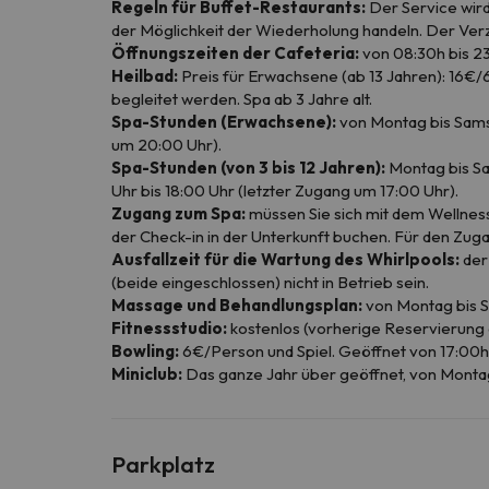
Regeln für Buffet-Restaurants:
Der Service wird
der Möglichkeit der Wiederholung handeln. Der Verz
Öffnungszeiten der Cafeteria:
von 08:30h bis 23
Heilbad:
Preis für Erwachsene (ab 13 Jahren): 16€/
begleitet werden. Spa ab 3 Jahre alt.
Spa-Stunden (Erwachsene):
von Montag bis Samst
um 20:00 Uhr).
Spa-Stunden (von 3 bis 12 Jahren):
Montag bis Sam
Uhr bis 18:00 Uhr (letzter Zugang um 17:00 Uhr).
Zugang zum Spa:
müssen Sie sich mit dem Wellness
der Check-in in der Unterkunft buchen. Für den Zuga
Ausfallzeit für die Wartung des Whirlpools:
der
(beide eingeschlossen) nicht in Betrieb sein.
Massage und Behandlungsplan:
von Montag bis Sa
Fitnessstudio:
kostenlos (vorherige Reservierung 
Bowling:
6€/Person und Spiel. Geöffnet von 17:00h
Miniclub:
Das ganze Jahr über geöffnet, von Montag 
Parkplatz