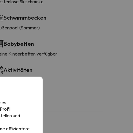
ostenlose Skischränke
Schwimmbecken
ußenpool (Sommer)
Babybetten
eine Kinderbetten verfügbar
Aktivitäten
i
nowboard
nes
rofil
tellen und
ne effizientere