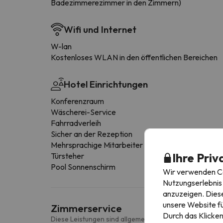
Badezimmerezimmer in den Zimmern)
Wifi und Internet
W-lan
Kostenloses WLAN in den öffentlichen Bereichen
Hotel Einrichtungen
Konferenzraum
Wäscherei-Service
Fahrradverleih
Sicher an der Rezeption
Mehrsprachige Mitarbeiter
Ihre Priv
Türsteher
Pool Sonnenschirm
Wir verwenden Coo
Nutzungserlebnis 
anzuzeigen. Diese
unsere Website fü
Zimmerservice
Durch das Klicken
Diese Leistungen sind allgemein und können je nach Zi