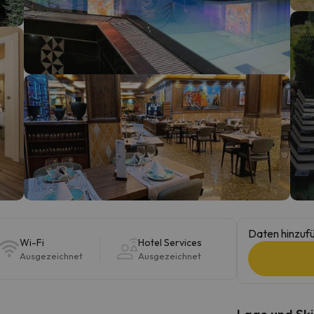
erirrt. Sobald er seinen Kompass gefunden hat, wird er zurück sein.
Daten hinzufü
Wi-Fi
Hotel Services
Ausgezeichnet
Ausgezeichnet
Lage und Ski