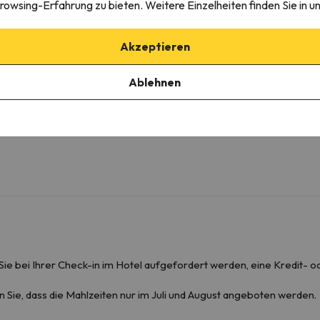
rowsing-Erfahrung zu bieten. Weitere Einzelheiten finden Sie in u
Badezimmer
Akzeptieren
WC
Dusche oder Badewanne
Ablehnen
 Sie bei Ihrer Check-in im Hotel aufgefordert werden, eine Kredit- o
n Sie, dass die Mahlzeiten nur im Juli und August angeboten werden.