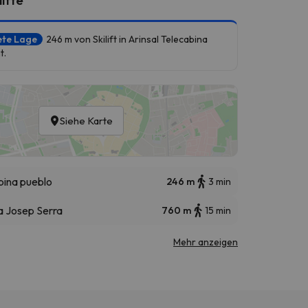
ete Lage
246 m von Skilift in Arinsal Telecabina
t.
Siehe Karte
bina pueblo
246 m
3 min
la Josep Serra
760 m
15 min
Mehr anzeigen