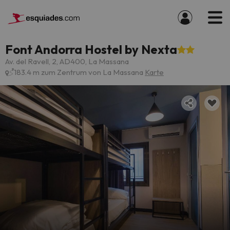
Font Andorra Hostel by Nexta
Av. del Ravell, 2, AD400, La Massana
183.4 m zum Zentrum von La Massana
Karte