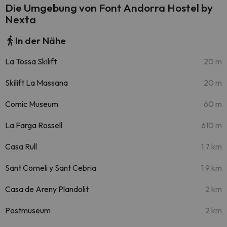
Die Umgebung von Font Andorra Hostel by
Nexta
In der Nähe
La Tossa Skilift
20 m
Skilift La Massana
20 m
Comic Museum
60 m
La Farga Rossell
610 m
Casa Rull
1.7 km
Sant Corneli y Sant Cebria
1.9 km
Casa de Areny Plandolit
2 km
Postmuseum
2 km