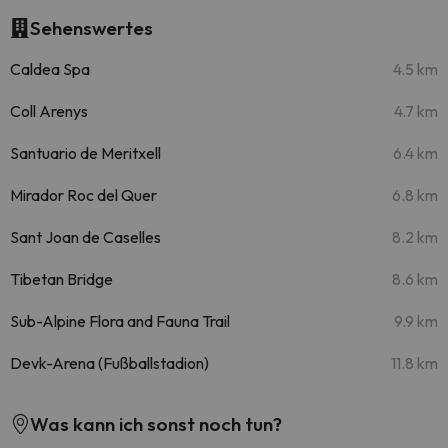
Sehenswertes
Caldea Spa
4.5 km
Coll Arenys
4.7 km
Santuario de Meritxell
6.4 km
Mirador Roc del Quer
6.8 km
Sant Joan de Caselles
8.2 km
Tibetan Bridge
8.6 km
Sub-Alpine Flora and Fauna Trail
9.9 km
Devk-Arena (Fußballstadion)
11.8 km
Was kann ich sonst noch tun?