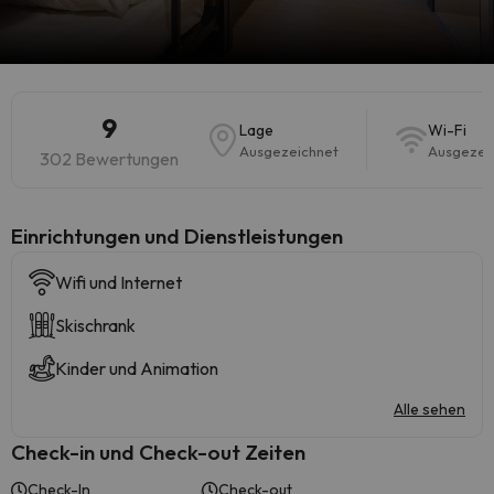
9
Lage
Wi-Fi
Ausgezeichnet
Ausgezei
302 Bewertungen
​Einrichtungen und Dienstleistungen
Wifi und Internet
Skischrank
Kinder und Animation
Alle sehen
Check-in und Check-out Zeiten
Check-In
Check-out