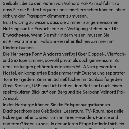
Seilbahn, die zu den Pisten von Vallnord Pal-Arinsal führt, so
dass Sie die Pisten bequem und schnell erreichen können, ohne
sich um den Transport kümmern zu müssen.
Es ist wichtig zu wissen, dass die Zimmer zur gemeinsamen
Nutzung nur für Erwachsene zur Verfügung stehen.
nur für
Erwachsene
. Wenn Sie mit Kindern reisen, müssen Sie
ein
Privatzimmer
. Falls Sie versehentlich ein Zimmer mit
Kindern buchen.
Die
Herberge Font Andorra
verfügt über Doppel-, Vierfach-
und Sextupelzimmer, sowohl privat als auch gemeinsam. Zu
den Leistungen gehören kostenloses WLAN im gesamten
Hostel, ein komplettes Badezimmer mit Dusche und separater
Toilette in jedem Zimmer, Schließfächer mit Schloss für jeden
Gast, Stecker, USB und Licht neben dem Bett, hat auch einen
spektakulären Blick auf den Berg und die Seilbahn Vallnord Pal-
Arinsal.
In der Herberge können Sie die Entspannungsräume im
Dachgeschoss des Gebäudes, Leseraum, TV-Raum, spezielle
Ecken genießen... ideal, um mit Ihren Freunden, Familie und
anderen Gästen zu sein. In der unteren Etage befindet sich ein