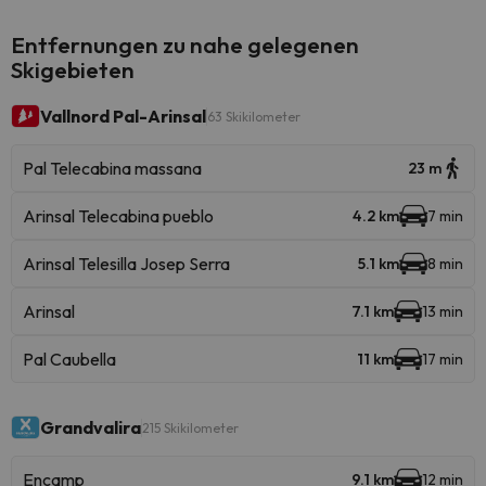
Entfernungen zu nahe gelegenen
Skigebieten
Vallnord Pal-Arinsal
63 Skikilometer
Pal Telecabina massana
23 m
Arinsal Telecabina pueblo
4.2 km
7 min
Arinsal Telesilla Josep Serra
5.1 km
8 min
Arinsal
7.1 km
13 min
Pal Caubella
11 km
17 min
Grandvalira
215 Skikilometer
Encamp
9.1 km
12 min