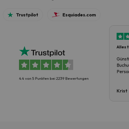
Trustpilot
Esquiades.com
Alles 
Günst
Buchun
Person
4.4 von 5 Punkten bei 2239 Bewertungen
Krist