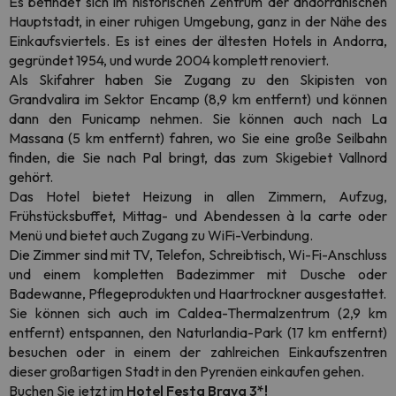
Es befindet sich im historischen Zentrum der andorranischen
Hauptstadt, in einer ruhigen Umgebung, ganz in der Nähe des
Einkaufsviertels. Es
ist eines der ältesten Hotels in Andorra,
gegründet 1954, und wurde 2004 komplett renoviert.
Als Skifahrer haben Sie Zugang zu den Skipisten von
Grandvalira im Sektor Encamp (8,9 km entfernt) und können
dann den Funicamp nehmen. Sie können auch nach La
Massana (5 km entfernt) fahren, wo Sie eine große Seilbahn
finden, die Sie nach Pal bringt, das zum Skigebiet Vallnord
gehört.
Das Hotel bietet Heizung in allen Zimmern, Aufzug,
Frühstücksbuffet, Mittag- und Abendessen à la carte oder
Menü und bietet auch Zugang zu WiFi-Verbindung.
Die Zimmer sind mit TV, Telefon, Schreibtisch, Wi-Fi-Anschluss
und einem kompletten Badezimmer mit Dusche oder
Badewanne, Pflegeprodukten und Haartrockner ausgestattet.
Sie können sich auch im Caldea-Thermalzentrum (2,9 km
entfernt) entspannen, den Naturlandia-Park (17 km entfernt)
besuchen oder in einem der zahlreichen Einkaufszentren
dieser großartigen Stadt in den Pyrenäen einkaufen gehen.
Buchen Sie jetzt im
Hotel Festa Brava 3*!