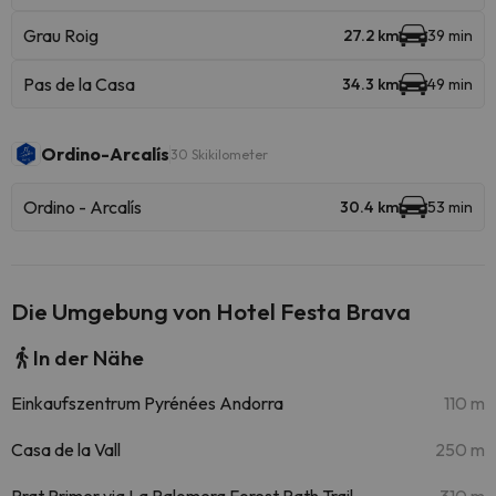
Grau Roig
27.2 km
39 min
Pas de la Casa
34.3 km
49 min
Ordino-Arcalís
30 Skikilometer
Ordino - Arcalís
30.4 km
53 min
Die Umgebung von Hotel Festa Brava
In der Nähe
Einkaufszentrum Pyrénées Andorra
110 m
Casa de la Vall
250 m