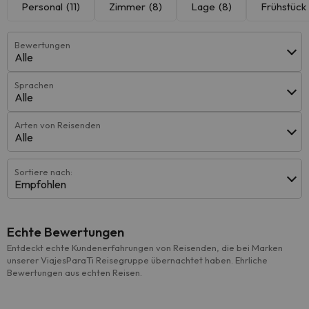
Personal
(11)
Zimmer
(8)
Lage
(8)
Frühstück
Bewertungen
Alle
Sprachen
Alle
Arten von Reisenden
Alle
Sortiere nach:
Empfohlen
Echte Bewertungen
Entdeckt echte Kundenerfahrungen von Reisenden, die bei Marken
unserer ViajesParaTi Reisegruppe übernachtet haben. Ehrliche
Bewertungen aus echten Reisen.