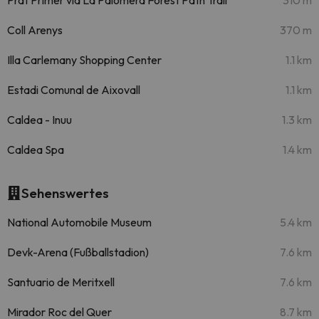
Prat Primer via La Palomera Forest Path Trail
310 m
Coll Arenys
370 m
Illa Carlemany Shopping Center
1.1 km
Estadi Comunal de Aixovall
1.1 km
Caldea - Inuu
1.3 km
Caldea Spa
1.4 km
Sehenswertes
National Automobile Museum
5.4 km
Devk-Arena (Fußballstadion)
7.6 km
Santuario de Meritxell
7.6 km
Mirador Roc del Quer
8.7 km