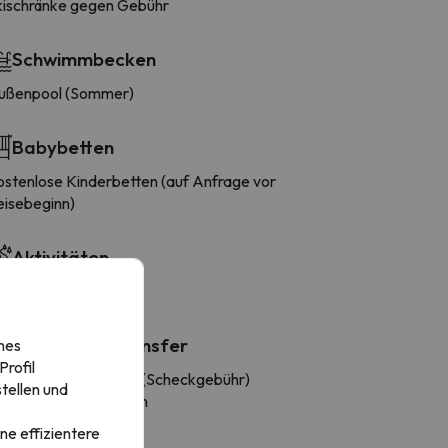
kischränke gegen Gebühr
Schwimmbecken
ußenpool (Sommer)
Babybetten
tenlose Kinderbetten (auf Anfrage vor
eisebeginn)
Aktivitäten
i
Transfers / Transfer
nes
rofil
huttle zum Flughafen (Scheckgebühr)
tellen und
ransfer zum Flughafen
ne effizientere