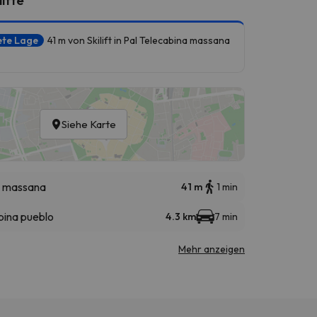
ete Lage
41 m von Skilift in Pal Telecabina massana
Siehe Karte
a massana
41 m
1 min
bina pueblo
4.3 km
7 min
Mehr anzeigen