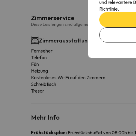
und relevantere B
Richtlinie.
Zimmerservice
Diese Leistungen sind allgemein und können je nach Zi
Zimmerausstattung
Fernseher
Telefon
Fön
Heizung
Kostenloses Wi-Fi auf den Zimmern
Schreibtisch
Tresor
Mehr Info
Frühstücksplan:
Frühstücksbuffet von 08:00h bis 10