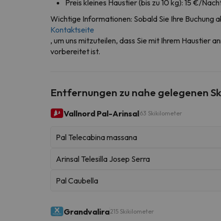
Preis kleines Haustier (bis zu 10 kg): 15 €/Nac
Wichtige Informationen: Sobald Sie Ihre Buchung a
Kontaktseite
, um uns mitzuteilen, dass Sie mit Ihrem Haustier a
vorbereitet ist.
Entfernungen zu nahe gelegenen Sk
Vallnord Pal-Arinsal
63 Skikilometer
Pal Telecabina massana
Arinsal Telesilla Josep Serra
Pal Caubella
Grandvalira
215 Skikilometer