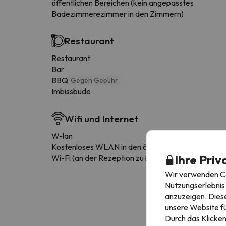
öffentlichen Bereichen (kein angepasstes
Badezimmerezimmer in den Zimmern)
Restaurant
Restaurant
Bar
BBQ
Gegen Gebühr
Imbissbude
Wifi und Internet
W-lan
Kostenloses WLAN in den öffentlichen Bereichen
Ihre Priv
Wi-Fi (an der Rezeption zu bezahlen)
Wir verwenden Coo
Nutzungserlebnis 
anzuzeigen. Diese
unsere Website fü
Durch das Klicken