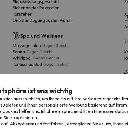
Skiausrüstungsgeschäft
S
Sicher an der Rezeption
Türsteher
Direkter Zugang zu den Pisten
A
Spa und Wellness
Massagesalon
Gegen Gebühr
Sauna
Kos
Gegen Gebühr
Whirlpool
R
Gegen Gebühr
Türkisches Bad
Gegen Gebühr
Einrichtungen
Sk
atsphäre ist uns wichtig
Garten
Balkon
kies ausschließlich, um Ihnen ein auf Ihre Vorlieben zugeschnitte
Billardtisch
Gegen Gebühr
zu bieten und Ihnen personalisierte Werbung basierend auf Ihrem P
Lounge mit TV
S
 Cookies helfen uns, Inhalte entsprechend Ihren Interessen darzus
Geschäftszentrum
T
Gegen Gebühr
r Sie zu optimieren.
Solarium
 auf "Akzeptieren und fortfahren", ermöglichen Sie es uns, Ihnen ei