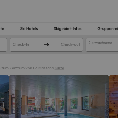
te
Ski Hotels
Skigebiet-Infos
Gruppenre
2 erwachsene
Check-In
Check-out
m zum Zentrum von La Massana
Karte
ie Ihrer Suche entsprechen. Versuchen Sie, das Ziel zu ändern.