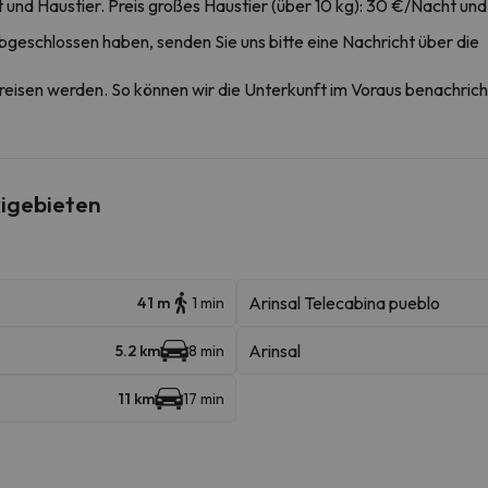
ht und Haustier. Preis großes Haustier (über 10 kg): 30 €/Nacht und
bgeschlossen haben, senden Sie uns bitte eine Nachricht über die
nreisen werden. So können wir die Unterkunft im Voraus benachrichti
igebieten
Arinsal Telecabina pueblo
41 m
1 min
Arinsal
5.2 km
8 min
11 km
17 min