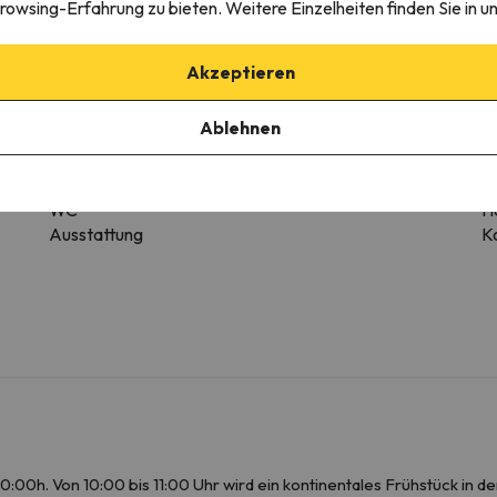
rowsing-Erfahrung zu bieten. Weitere Einzelheiten finden Sie in u
Akzeptieren
mmertyp variieren.
Ablehnen
Badezimmer
Badewanne
B
WC
H
Ausstattung
Ko
:00h. Von 10:00 bis 11:00 Uhr wird ein kontinentales Frühstück in d