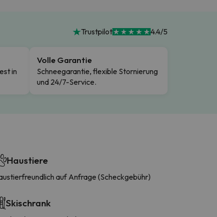
Trustpilot
4.4/5
Volle Garantie
est in
Schneegarantie, flexible Stornierung
und 24/7-Service.
Haustiere
austierfreundlich auf Anfrage (Scheckgebühr)
Skischrank