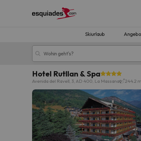
Skiurlaub
Angebo
Hotel Rutllan & Spa
Skiurlaub
Berghotels
Avenida del Ravell, 3, AD 400, La Massana
244.2 
Oops, wir haben keine Ergebnisse gefunden, d