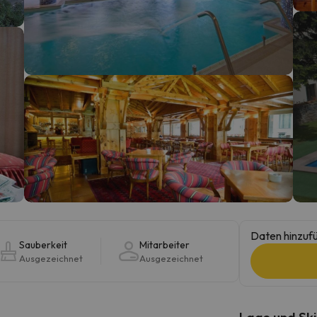
erirrt. Sobald er seinen Kompass gefunden hat, wird er zurück sein.
Daten hinzufü
Sauberkeit
Mitarbeiter
Ausgezeichnet
Ausgezeichnet
Lage und Ski