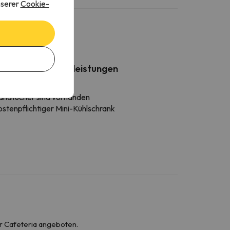
nserer
Cookie-
Weitere Dienstleistungen
ettzeug vorhanden
andtücher sind vorhanden
stenpflichtiger Mini-Kühlschrank
er Cafeteria angeboten.