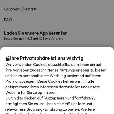
Gruppen-Skiurlaub
FAQ
Laden Sie unsere App herunter
Bewertet mit 4.6/5 auf iOS und Android.
Ihre Privatsphäre ist uns wichtig
Wir verwenden Cookies ausschließlich, um Ihnen ein auf
Ihre Vorlieben zugeschnittenes Nutzungserlebnis zu bieten
und Ihnen personalisierte Werbung basierend auf Ihrem
Profil anzuzeigen. Diese Cookies helfen uns, Inhalte
entsprechend Ihren Interessen darzustellen und unsere
Website für Sie zu optimieren.
Verfügbare Zahlungsarten
Durch das Klicken auf "Akzeptieren und fortfahren",
ermöglichen Sie es uns, Ihnen eine effizientere und
relevantere Browsing-Erfahrung zu bieten. Weitere