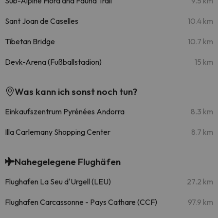
Sub-Alpine Flora and Fauna Trail
9.5 km
Sant Joan de Caselles
10.4 km
Tibetan Bridge
10.7 km
Devk-Arena (Fußballstadion)
15 km
Was kann ich sonst noch tun?
Einkaufszentrum Pyrénées Andorra
8.3 km
Illa Carlemany Shopping Center
8.7 km
Nahegelegene Flughäfen
Flughafen La Seu d'Urgell (LEU)
27.2 km
Flughafen Carcassonne - Pays Cathare (CCF)
97.9 km