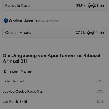
Pas de la Casa
38.9 km
51 min
Ordino-Arcalís
30 Skikilometer
Ordino - Arcalís
27.5 km
44 min
Die Umgebung von Apartamentos Ribasol
Arinsal BH
In der Nähe
Skilift Arinsal
370 m
Jou-La Cauba Rock Trail
710 m
Les Fonts Skilift
1.7 km