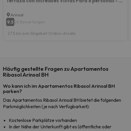
Terraza con Increibles Vistas Para 8 personas - 3 habitaciones - 2 baños - ARINSAL - FREE PARKING
Arinsal
9.5
26 Bewertungen
27.5 km zum Skigebiet Ordino-Arcalís
Häufig gestellte Fragen zu Apartamentos
Ribasol Arinsal BH
Wo kann ich im Apartamentos Ribasol Arinsal BH
parken?
Das Apartamentos Ribasol Arinsal BH bietet die folgenden
Parkmöglichkeiten (je nach Verfügbarkeit):
Kostenlose Parkplätze vorhanden
In der Nähe der Unterkunft gibt es (öffentliche oder