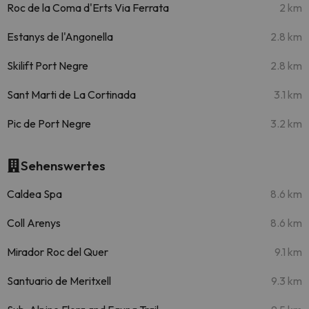
Roc de la Coma d'Erts Via Ferrata
2 km
Estanys de l'Angonella
2.8 km
Skilift Port Negre
2.8 km
Sant Marti de La Cortinada
3.1 km
Pic de Port Negre
3.2 km
Sehenswertes
Caldea Spa
8.6 km
Coll Arenys
8.6 km
Mirador Roc del Quer
9.1 km
Santuario de Meritxell
9.3 km