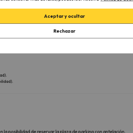
WC
Amenities
Aceptar y ocultar
Rechazar
ad).
lidad).
 la posibilidad de reservar la plaza de parking con antelación.