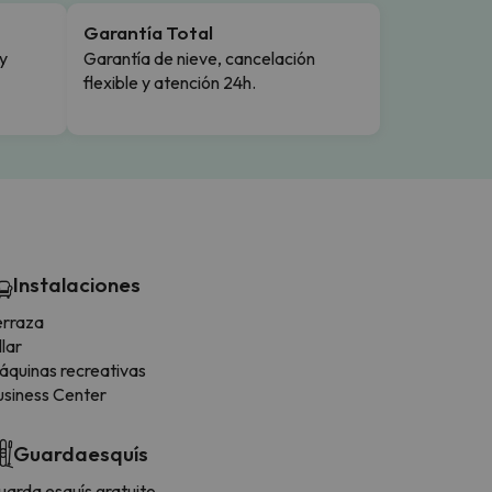
Garantía Total
y
Garantía de nieve, cancelación
flexible y atención 24h.
Instalaciones
erraza
llar
áquinas recreativas
usiness Center
Guardaesquís
uarda esquís gratuito