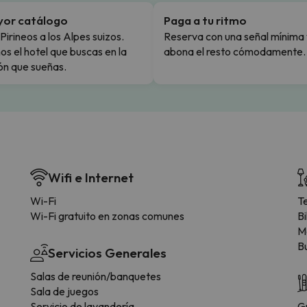
yor catálogo
Paga a tu ritmo
Pirineos a los Alpes suizos.
Reserva con una señal mínima 
s el hotel que buscas en la
abona el resto cómodamente.
ón que sueñas.
Wifi e Internet
Wi-Fi
T
Wi-Fi gratuito en zonas comunes
Bi
M
B
Servicios Generales
Salas de reunión/banquetes
Sala de juegos
Servicio de lavandería
G