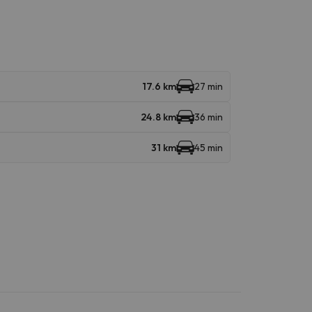
17.6 km
27 min
24.8 km
36 min
31 km
45 min