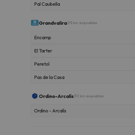
Pal Caubella
Grandvalira
215 km esquiables
Encamp
El Tarter
Peretol
Pas de la Casa
Ordino-Arcalís
30 km esquiables
Ordino - Arcalís