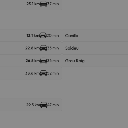
23.1 km
37 min
Canillo
13.1 km
20 min
Soldeu
22.6 km
35 min
Grau Roig
26.5 km
36 min
38.6 km
52 min
29.5 km
47 min