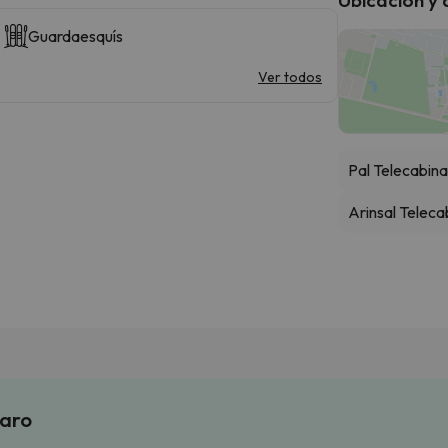
Guardaesquís
Ver todos
Pal Telecabin
Arinsal Teleca
laro