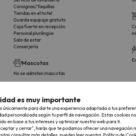
Consignas/Taquillas
Tiendas en el hotel
Guarda equipaje gratuito
Caja fuerte en recepción
Cu
Personal plurilingüe
in
Sala de estar
Conserjería
E
Mascotas
No se admiten mascotas
cidad es muy importante
 tipología de habitación.
s únicamente para darte una experiencia adaptada a tus prefere
dad personalizada según tu perfil de navegación. Estas cookies n
Baño
ido en base a tus intereses y optimizar nuestra web para ti.
"Aceptar y cerrar", harás que te podamos ofrecer una navegación m
Bañera
M
esitas consultar más detalles, puedes leer nuestra
Política de Cook