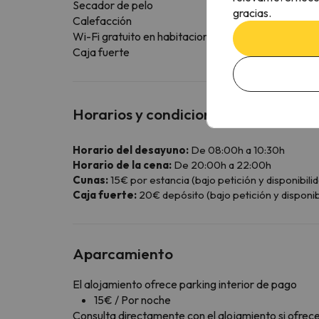
Secador de pelo
gracias.
Calefacción
Wi-Fi gratuito en habitaciones
Caja fuerte
Horarios y condiciones especiales
Horario del desayuno:
De 08:00h a 10:30h
Horario de la cena:
De 20:00h a 22:00h
Cunas:
15€ por estancia (bajo petición y disponibilid
Caja fuerte:
20€ depósito (bajo petición y disponibi
Aparcamiento
El alojamiento ofrece parking interior de pago
15€ / Por noche
Consulta directamente con el alojamiento si ofrecen