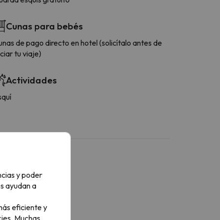
Cunas para bebés
nas de pago directo en hotel (solicítalo antes de
iciar tu viaje)
Actividades
squí
ncias y poder
os ayudan a
Más servicios
ás eficiente y
ini-nevera de pago
ies.
Muchas