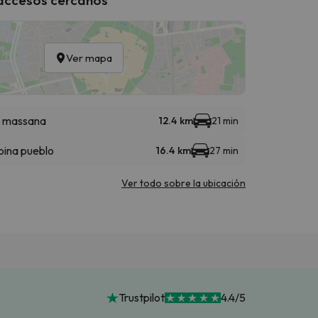
Ver mapa
a massana
12.4 km
21 min
bina pueblo
16.4 km
27 min
Ver todo sobre la ubicación
Trustpilot
4.4/5