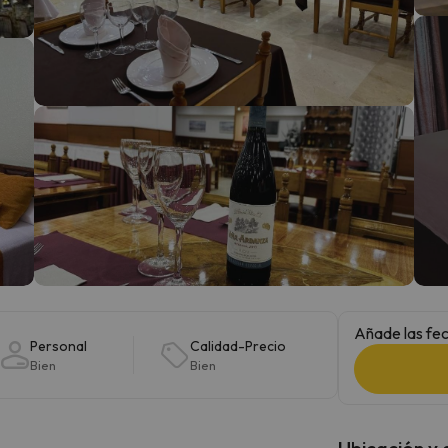
 el norte. En cuanto encuentre su brújula vuelve.
Añade las fec
Personal
Calidad-Precio
Bien
Bien
Ubicación y