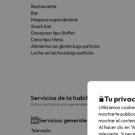
Restaurante
Bar
Máquina expendedora
Snack bar
Desayuno tipo Buffet
Cena tipo Menú
Alimentos sin gluten bajo petición
Leche sin lactosa bajo petición
Servicios de la habitación
Tu priva
Estos servicios son generales y pueden variar según la
Utilizamos cookie
mostrarte publici
Servicios generales habitación
mostrar el conten
Al hacer clic en 
Televisión
relevante. Si nec