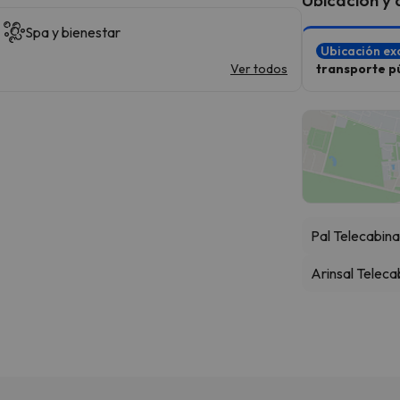
Spa y bienestar
Ubicación ex
Ver todos
transporte pú
Pal Telecabin
Arinsal Teleca