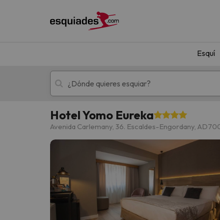
Esquí
Hotel Yomo Eureka
Esquí
Escapadas
Avenida Carlemany, 36. Escaldes-Engordany, AD700,
¡Vaya! No hemos encontrado ningún resultado 