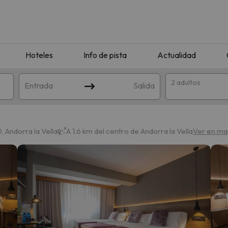
Hoteles
Info de pista
Actualidad
2 adultos
Entrada
Salida
 Andorra la Vella
A 1.6 km del centro de Andorra la Vella
Ver en m
que coincida con tu búsqueda. Prueba a modificar el destino.