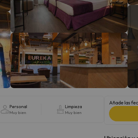
 el norte. En cuanto encuentre su brújula vuelve.
Añade las fec
Personal
Limpieza
Muy bien
Muy bien
Ubicación y