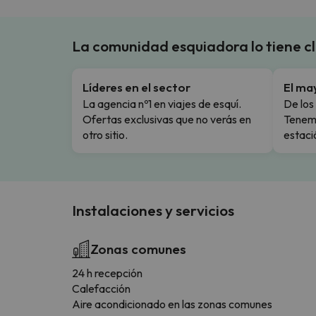
La comunidad esquiadora lo tiene c
Líderes en el sector
El ma
La agencia nº1 en viajes de esquí.
De los 
Ofertas exclusivas que no verás en
Tenemo
otro sitio.
estaci
Instalaciones y servicios
Zonas comunes
24 h recepción
Calefacción
Aire acondicionado en las zonas comunes