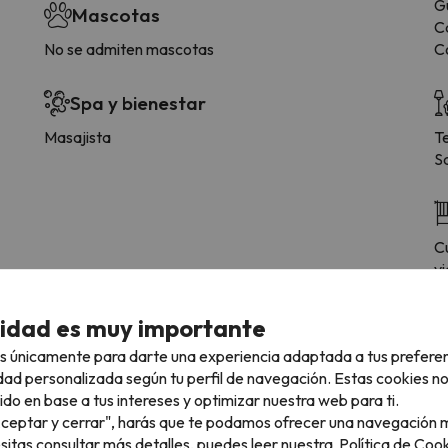
G
Mascotas
C
No se admiten mascotas
C
Spa y bienestar
Masajista
T
S
Cu
vi
cidad es muy importante
s únicamente para darte una experiencia adaptada a tus prefere
 tipología de habitación.
dad personalizada según tu perfil de navegación. Estas cookies n
ido en base a tus intereses y optimizar nuestra web para ti.
"Aceptar y cerrar", harás que te podamos ofrecer una navegación m
Baño
esitas consultar más detalles, puedes leer nuestra
Política de Cook