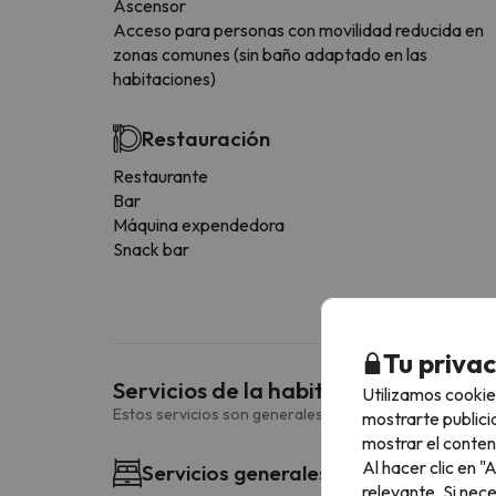
Ascensor
Acceso para personas con movilidad reducida en
zonas comunes (sin baño adaptado en las
habitaciones)
Restauración
Restaurante
Bar
Máquina expendedora
Snack bar
Tu priva
Servicios de la habitación
Utilizamos cookie
Estos servicios son generales y pueden variar según la
mostrarte publici
mostrar el conten
Al hacer clic en 
Servicios generales habitación
relevante. Si nec