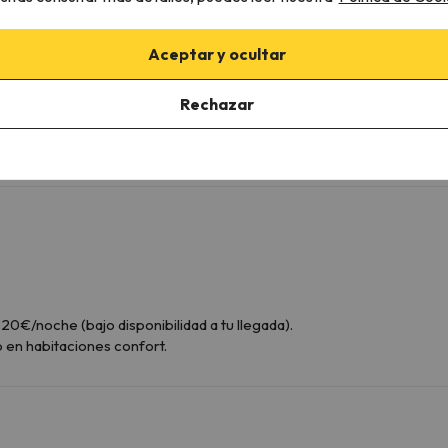
WC
Amenities
Aceptar y ocultar
Ducha o bañera
Rechazar
Más servicios
Mini-nevera de pago
20€/noche (bajo disponibilidad a tu llegada).
lo en habitaciones confort.