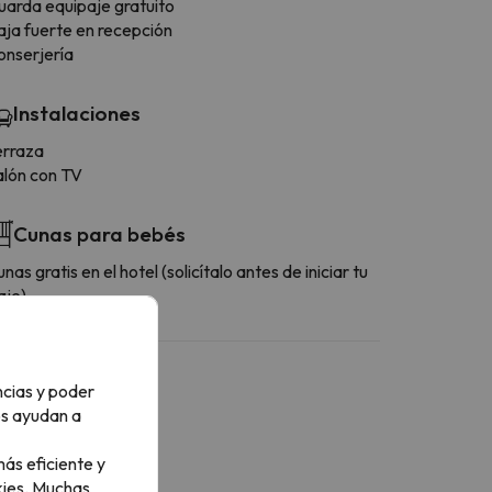
uarda equipaje gratuito
aja fuerte en recepción
onserjería
Instalaciones
erraza
alón con TV
Cunas para bebés
nas gratis en el hotel (solicítalo antes de iniciar tu
aje)
ncias y poder
os ayudan a
ás eficiente y
ies.
Muchas