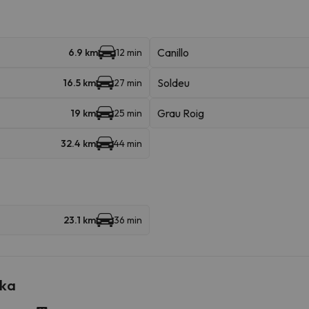
Canillo
6.9 km
12 min
Soldeu
16.5 km
27 min
Grau Roig
19 km
25 min
32.4 km
44 min
23.1 km
36 min
eka