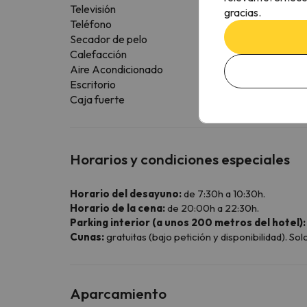
Televisión
gracias.
Teléfono
Secador de pelo
Calefacción
Aire Acondicionado
Escritorio
Caja fuerte
Horarios y condiciones especiales
Horario del desayuno:
de 7:30h a 10:30h.
Horario de la cena:
de 20:00h a 22:30h.
Parking interior (a unos 200 metros del hotel):
Cunas:
gratuitas (bajo petición y disponibilidad). So
Aparcamiento