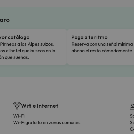
laro
yor catálogo
Paga a tu ritmo
Pirineos a los Alpes suizos.
Reserva con una señal mínima 
s el hotel que buscas en la
abona el resto cómodamente.
ón que sueñas.
Wifi e Internet
Wi-Fi
S
Wi-Fi gratuito en zonas comunes
Se
C