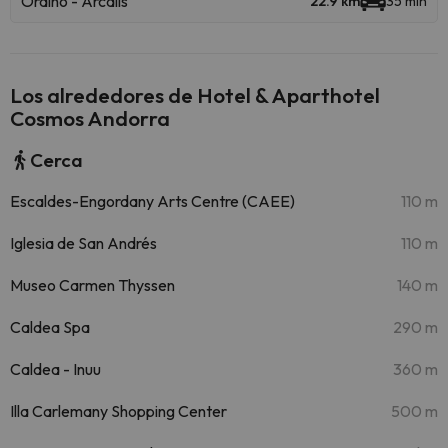
Ordino - Arcalís
22.9 km
35 min
Los alrededores de Hotel & Aparthotel
Cosmos Andorra
Cerca
Escaldes-Engordany Arts Centre (CAEE)
110 m
Iglesia de San Andrés
110 m
Museo Carmen Thyssen
140 m
Caldea Spa
290 m
Caldea - Inuu
360 m
Illa Carlemany Shopping Center
500 m