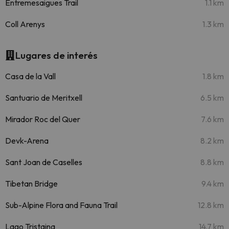
Entremesaigues Trail
1.1 km
Coll Arenys
1.3 km
Lugares de interés
Casa de la Vall
1.8 km
Santuario de Meritxell
6.5 km
Mirador Roc del Quer
7.6 km
Devk-Arena
8.2 km
Sant Joan de Caselles
8.8 km
Tibetan Bridge
9.4 km
Sub-Alpine Flora and Fauna Trail
12.8 km
Lago Tristaina
14.7 km