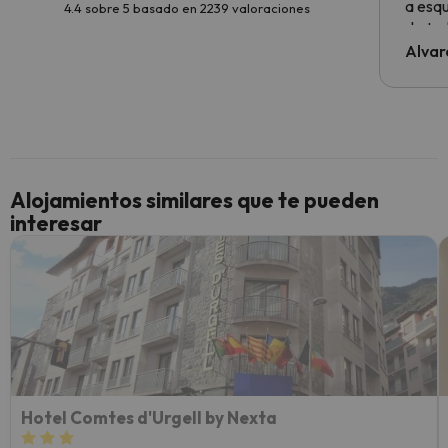
a esqu
4.4 sobre 5 basado en 2239 valoraciones
de tod
al cli
Alvar
he ten
culpa 
inmobi
y un t
cancel
cance
Alojamientos similares que te pueden
perfe
interesar
diner
Recom
vacaci
esquia
extra
yo.
Hotel Comtes d'Urgell by Nexta