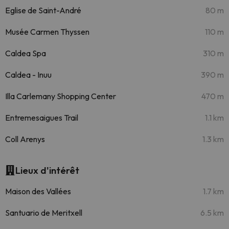
Eglise de Saint-André
80 m
Musée Carmen Thyssen
110 m
Caldea Spa
310 m
Caldea - Inuu
390 m
Illa Carlemany Shopping Center
470 m
Entremesaigues Trail
1.1 km
Coll Arenys
1.3 km
Lieux d'intérêt
Maison des Vallées
1.7 km
Santuario de Meritxell
6.5 km