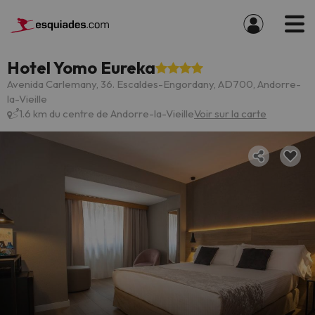
Hotel Yomo Eureka
Avenida Carlemany, 36. Escaldes-Engordany, AD700, Andorre-
la-Vieille
1.6 km du centre de Andorre-la-Vieille
Voir sur la carte