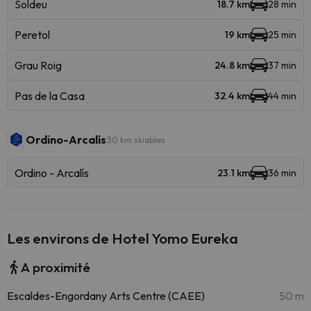
Soldeu
18.7 km
28 min
Peretol
19 km
25 min
Grau Roig
24.8 km
37 min
Pas de la Casa
32.4 km
44 min
Ordino-Arcalís
30 km skiables
Ordino - Arcalís
23.1 km
36 min
Les environs de Hotel Yomo Eureka
A proximité
Escaldes-Engordany Arts Centre (CAEE)
50 m