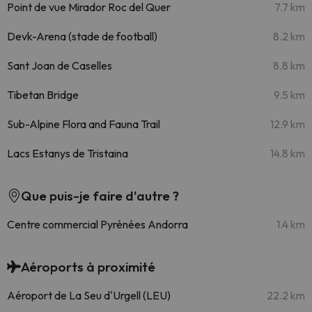
Point de vue Mirador Roc del Quer
7.7 km
Devk-Arena (stade de football)
8.2 km
Sant Joan de Caselles
8.8 km
Tibetan Bridge
9.5 km
Sub-Alpine Flora and Fauna Trail
12.9 km
Lacs Estanys de Tristaina
14.8 km
Que puis-je faire d'autre ?
Centre commercial Pyrénées Andorra
1.4 km
Aéroports à proximité
Aéroport de La Seu d'Urgell (LEU)
22.2 km