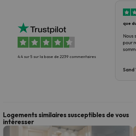
que du
Nous 
pour 
somme
4.4 sur 5 sur la base de 2239 commentaires
Sand
Logements similaires susceptibles de vous
intéresser