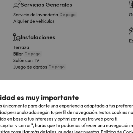
Servicios Generales
Servicio de lavandería
G
De pago
Alquiler de vehículos
Instalaciones
E
Terraza
Billar
De pago
Salón con TV
Juego de dardos
De pago
cidad es muy importante
 tipología de habitación.
s únicamente para darte una experiencia adaptada a tus prefere
dad personalizada según tu perfil de navegación. Estas cookies n
Baño
ido en base a tus intereses y optimizar nuestra web para ti.
WC
"Aceptar y cerrar", harás que te podamos ofrecer una navegación m
Amenities
esitas consultar más detalles, puedes leer nuestra
Política de Cook