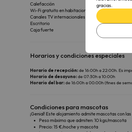
Calefacción
gracias.
Wi-Fi gratuito en habitaciones
Canales TV internacionales
Escritorio
Caja fuerte
Horarios y condiciones especiales
Horario de recepción:
de 16:00h a 22:00h. Es impre
Horario de desayuno:
de 07:30h a 10:00h
Horario del bar:
de 16:00h a 00:00h (fines de sema
Condiciones para mascotas
¡Genial! Este alojamiento admite mascotas con las 
Peso máximo que admiten: 10 kgs/mascota
Precio: 15 €/noche y mascota