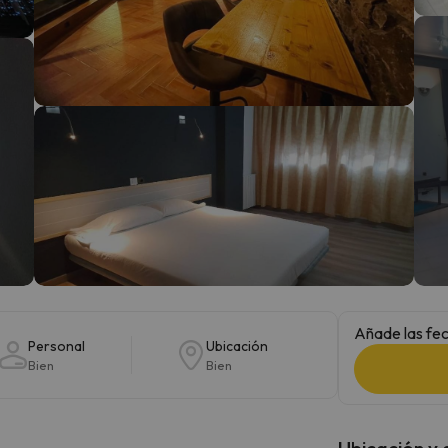
 el norte. En cuanto encuentre su brújula vuelve.
Añade las fec
Personal
Ubicación
Bien
Bien
Ubicación y