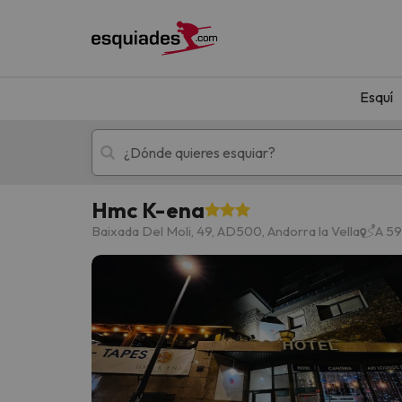
Esquí
Hmc K-ena
Esquí
Escapadas
Baixada Del Moli, 49, AD500, Andorra la Vella
A 59
¡Vaya! No hemos encontrado ningún resultado 