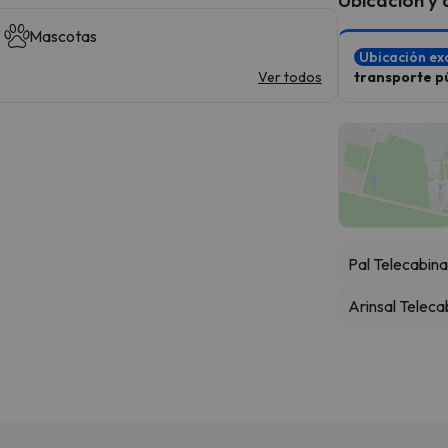
Mascotas
Ubicación ex
Ver todos
transporte pú
Pal Telecabin
Arinsal Teleca