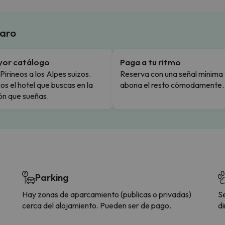
laro
yor catálogo
Paga a tu ritmo
Pirineos a los Alpes suizos.
Reserva con una señal mínima 
s el hotel que buscas en la
abona el resto cómodamente.
ón que sueñas.
Parking
Hay zonas de aparcamiento (publicas o privadas)
S
cerca del alojamiento. Pueden ser de pago.
di