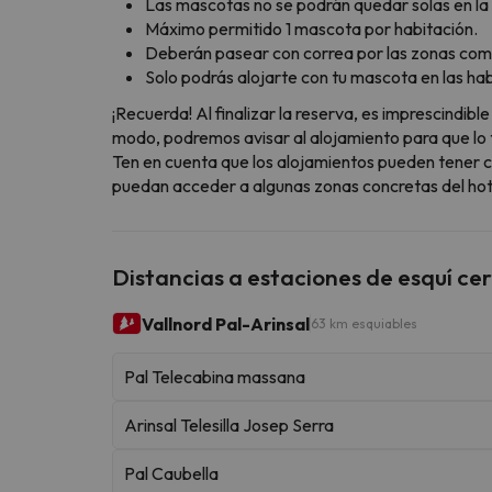
Las mascotas no se podrán quedar solas en la 
Máximo permitido 1 mascota por habitación.
Deberán pasear con correa por las zonas com
Solo podrás alojarte con tu mascota en las ha
¡Recuerda! Al finalizar la reserva, es imprescindi
modo, podremos avisar al alojamiento para que lo t
Ten en cuenta que los alojamientos pueden tener c
puedan acceder a algunas zonas concretas del hote
Distancias a estaciones de esquí ce
Vallnord Pal-Arinsal
63 km esquiables
Pal Telecabina massana
Arinsal Telesilla Josep Serra
Pal Caubella