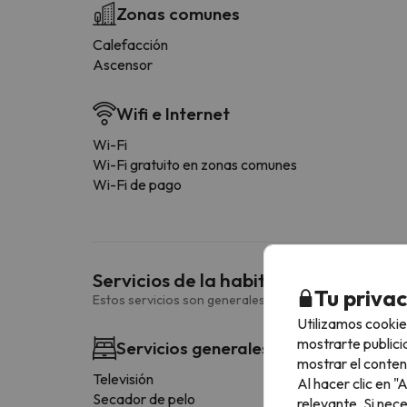
Zonas comunes
Calefacción
Ascensor
Wifi e Internet
Wi-Fi
Wi-Fi gratuito en zonas comunes
Wi-Fi de pago
Servicios de la habitación
Tu priva
Estos servicios son generales y pueden variar según la
Utilizamos cookie
mostrarte publici
Servicios generales habitación
mostrar el conten
Televisión
Al hacer clic en 
Secador de pelo
relevante. Si nec