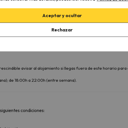
Ducha o bañera
Aceptar y ocultar
Rechazar
scindible avisar al alojamiento si llegas fuera de este horario para q
na); de 18:00h a 22:00h (entre semana).
siguientes condiciones: