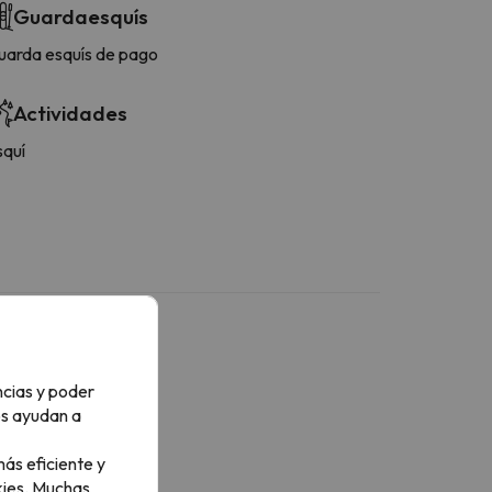
Guardaesquís
uarda esquís de pago
Actividades
squí
ncias y poder
os ayudan a
ás eficiente y
ies.
Muchas