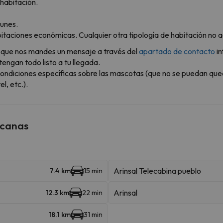
habitación.
unes.
bitaciones económicas. Cualquier otra tipología de habitación no
ble que nos mandes un mensaje a través del
apartado de contacto
in
engan todo listo a tu llegada.
ondiciones específicas sobre las mascotas (que no se puedan que
l, etc.).
rcanas
Arinsal Telecabina pueblo
7.4 km
15 min
Arinsal
12.3 km
22 min
18.1 km
31 min