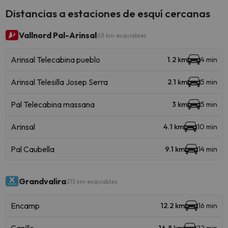
Distancias a estaciones de esquí cercanas
Vallnord Pal-Arinsal
63 km esquiables
Arinsal Telecabina pueblo
1.2 km
4 min
Arinsal Telesilla Josep Serra
2.1 km
5 min
Pal Telecabina massana
3 km
5 min
Arinsal
4.1 km
10 min
Pal Caubella
9.1 km
14 min
Grandvalira
215 km esquiables
Encamp
12.2 km
16 min