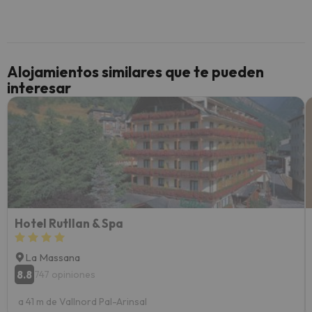
inmobi
y un t
cancel
cance
Alojamientos similares que te pueden
perfe
interesar
diner
Recom
vacaci
esquia
extra
yo.
Hotel Rutllan & Spa
La Massana
8.8
747 opiniones
a 41 m de Vallnord Pal-Arinsal