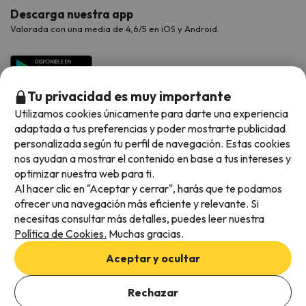
Descarga nuestra app
Valorada con una media de 4,6/5 en iOS y Android.
Tu privacidad es muy importante
Utilizamos cookies únicamente para darte una experiencia
adaptada a tus preferencias y poder mostrarte publicidad
personalizada según tu perfil de navegación. Estas cookies
nos ayudan a mostrar el contenido en base a tus intereses y
optimizar nuestra web para ti.
Métodos de pago disponibles
Al hacer clic en "Aceptar y cerrar", harás que te podamos
ofrecer una navegación más eficiente y relevante. Si
necesitas consultar más detalles, puedes leer nuestra
Política de Cookies.
Muchas gracias.
Condiciones generales
Aceptar y ocultar
Privacidad de datos
Añade las fechas para comprobar la disponibilidad
Política de cookies
Rechazar