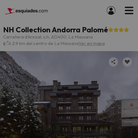
NH Collection Andorra Palomé
Carretera d'Arinsal, s/n, AD400, La Massana
A 2.9 km del centro de La Massana
Ver en mapa