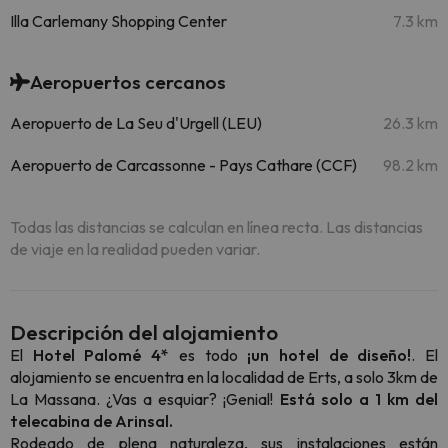
Illa Carlemany Shopping Center
7.3 km
Aeropuertos cercanos
Aeropuerto de La Seu d'Urgell (LEU)
26.3 km
Aeropuerto de Carcassonne - Pays Cathare (CCF)
98.2 km
Todas las distancias se calculan en línea recta. Las distancias
de viaje en la realidad pueden variar.
Descripción del alojamiento
El
Hotel Palomé 4*
es todo
¡un hotel de diseño!
. El
alojamiento se encuentra en la localidad de Erts, a solo 3km de
La Massana. ¿Vas a esquiar? ¡Genial!
Está solo a 1 km del
telecabina de Arinsal.
Rodeado de plena naturaleza, sus instalaciones están