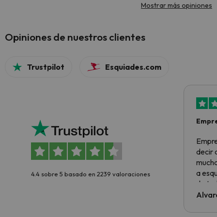
Mostrar más opiniones
Opiniones de nuestros clientes
Trustpilot
Esquiades.com
Empre
Empre
decir
muchas
a esqu
4.4 sobre 5 basado en 2239 valoraciones
de tod
al cli
Alvar
he ten
culpa 