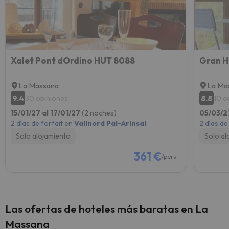
Xalet Pont dOrdino HUT 8088
La Massana
La Ma
9.4
8.8
30 opiniones
10 o
15/01/27 al 17/01/27
(2 noches)
05/03/2
2 días de forfait en
Vallnord Pal-Arinsal
2 días de
Solo alojamiento
Solo al
361 €
/pers.
Las ofertas de hoteles más baratas en La
Massana