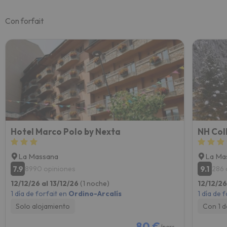
Con forfait
Hotel Marco Polo by Nexta
NH Col
La Massana
La Ma
7.9
9.1
8990 opiniones
286 
12/12/26 al 13/12/26
(1 noche)
12/12/26
1 día de forfait en
Ordino-Arcalís
1 día de 
Solo alojamiento
Con 1 
80 €
/pers.