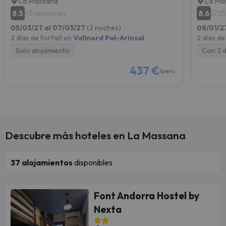
La Massana
La Ma
8.5
8.6
43 opiniones
1725
05/03/27 al 07/03/27
(2 noches)
08/01/2
2 días de forfait en
Vallnord Pal-Arinsal
2 días de
Solo alojamiento
Con 2 
437 €
/pers.
Descubre más hoteles en La Massana
37
alojamientos
disponibles
Font Andorra Hostel by
Nexta