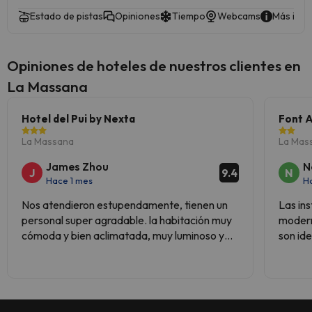
fianza.
Estado de pistas
Opiniones
Tiempo
Webcams
Más info
Reserva ya en los Apartamentos
Telecabine 365.
Opiniones de hoteles de nuestros clientes en
La Massana
Hotel del Pui by Nexta
Font A
La Massana
La Mas
James Zhou
N
J
N
9.4
Hace 1 mes
H
Nos atendieron estupendamente, tienen un
Las in
personal super agradable. la habitación muy
modern
cómoda y bien aclimatada, muy luminoso y
son id
tranquilo. El telecabina esta a la vuelta de la
ubicaci
esquina y tienen un Parking en frente del
hotel