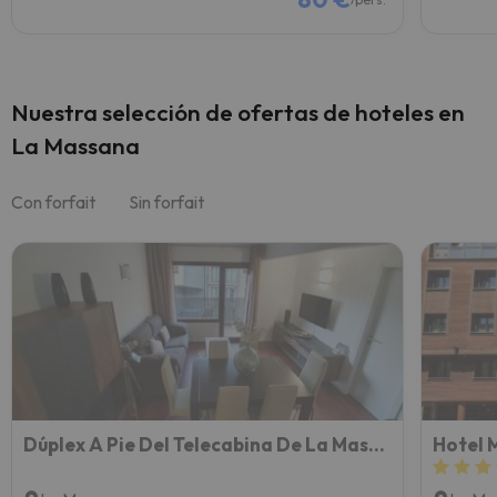
Nuestra selección de ofertas de hoteles en
La Massana
Con forfait
Sin forfait
Dúplex A Pie Del Telecabina De La Massana - Pal Vallnord - 642
Hotel 