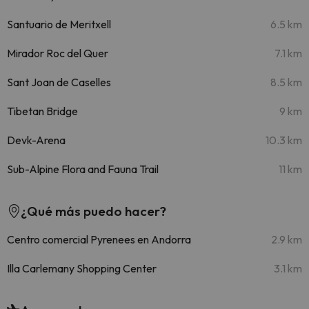
Santuario de Meritxell
6.5 km
Mirador Roc del Quer
7.1 km
Sant Joan de Caselles
8.5 km
Tibetan Bridge
9 km
Devk-Arena
10.3 km
Sub-Alpine Flora and Fauna Trail
11 km
¿Qué más puedo hacer?
Centro comercial Pyrenees en Andorra
2.9 km
Illa Carlemany Shopping Center
3.1 km