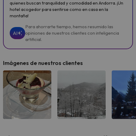
quienes buscan tranquilidad y comodidad en Andorra. ¡Un
hotel acogedor para sentirse como en casa en la
montaña!
Para ahorrarte tiempo, hemos resumido las
AI
opiniones de nuestros clientes con inteligencia
artificial.
Imágenes de nuestros clientes
Ver todas
Ver todas
Ver 