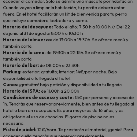
acceder al comedor. Solo se admite una mascota por habitación.
Cuando vayan a limpiar la habitación, tu perrito deberá estar
fuera. En el hotel facilitarán un kit de bienvenida para tu perro
que incluye comedero, bebedero y cama.
Horario del desayuno:
Todo el año: 7:30 h a 10:00 h // Del 22
de junio al 31 de agosto: 8:00 h a 10:30 h
Horario del almuerzo:
de 13:00h a 15:30h. Se ofrece menú y
también carta.
Horario de la cena:
de 19:30h a 22:15h. Se ofrece menú y
también carta.
Horario del bar:
de 08:00h a 23:30h
Parking:
exterior: gratuito; interior: 14€/por noche. Bajo
disponibilidad a tu llegada al hotel.
Cunas:
¡gratuitas! bajo petición y disponibilidad a tu llegada.
Horario del SPA:
de 11:00h a 20:00h
Condiciones de acceso y coste:
15€ por persona y acceso de
1h. Tendrás que reservar previamente, bien antes de tu llegada al
hotel o bien en recepción. Es para mayores de 16 años, y es
obligatorio el uso de chanclas. El gorro de piscina no es
necesario.
Pista de pádel:
12€/hora. Te prestarán el material, ¡genial! Para
acceder a ella, tendrás que reservar previamente.