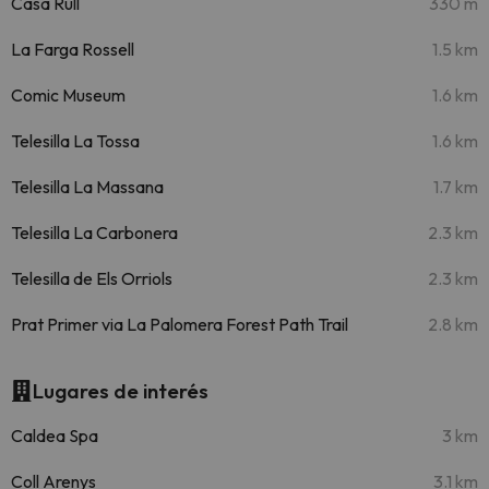
Casa Rull
330 m
La Farga Rossell
1.5 km
Comic Museum
1.6 km
Telesilla La Tossa
1.6 km
Telesilla La Massana
1.7 km
Telesilla La Carbonera
2.3 km
Telesilla de Els Orriols
2.3 km
Prat Primer via La Palomera Forest Path Trail
2.8 km
Lugares de interés
Caldea Spa
3 km
Coll Arenys
3.1 km