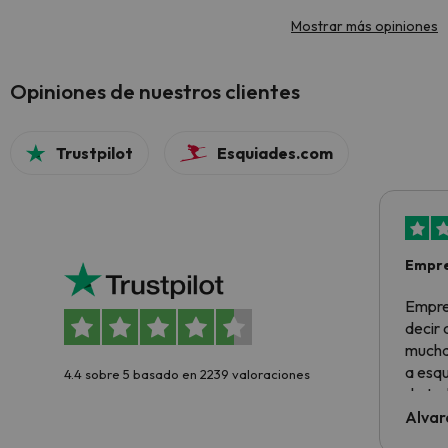
Mostrar más opiniones
Opiniones de nuestros clientes
Trustpilot
Esquiades.com
Empre
Empre
decir
muchas
a esqu
4.4 sobre 5 basado en 2239 valoraciones
de tod
al cli
Alvar
he ten