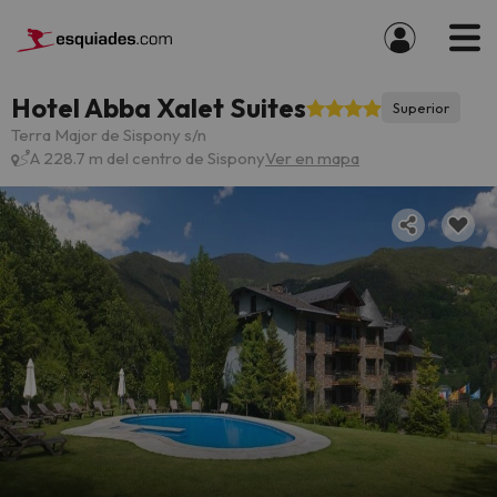
Hotel Abba Xalet Suites
Superior
Terra Major de Sispony s/n
A 228.7 m del centro de Sispony
Ver en mapa