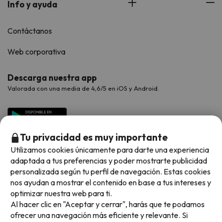
Info y ayuda
Contáctanos
Web corporativa
Descarga nuestra app
Valorada con una media de 4,6/5 en iOS y Android.
Tu privacidad es muy importante
Utilizamos cookies únicamente para darte una experiencia
adaptada a tus preferencias y poder mostrarte publicidad
personalizada según tu perfil de navegación. Estas cookies
nos ayudan a mostrar el contenido en base a tus intereses y
optimizar nuestra web para ti.
Métodos de pago disponibles
Al hacer clic en "Aceptar y cerrar", harás que te podamos
ofrecer una navegación más eficiente y relevante. Si