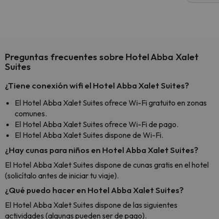
culpa 
inmobi
y un t
cancel
cance
Preguntas frecuentes sobre Hotel Abba Xalet
perfe
Suites
diner
Recom
¿Tiene conexión wifi el Hotel Abba Xalet Suites?
vacaci
El Hotel Abba Xalet Suites ofrece Wi-Fi gratuito en zonas
esquia
comunes.
extra
El Hotel Abba Xalet Suites ofrece Wi-Fi de pago.
yo.
El Hotel Abba Xalet Suites dispone de Wi-Fi.
¿Hay cunas para niños en Hotel Abba Xalet Suites?
El Hotel Abba Xalet Suites dispone de cunas gratis en el hotel
(solicítalo antes de iniciar tu viaje).
¿Qué puedo hacer en Hotel Abba Xalet Suites?
El Hotel Abba Xalet Suites dispone de las siguientes
actividades (algunas pueden ser de pago).