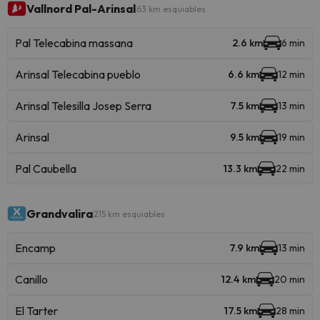
Vallnord Pal-Arinsal
63 km esquiables
Pal Telecabina massana
2.6 km
6 min
Arinsal Telecabina pueblo
6.6 km
12 min
Arinsal Telesilla Josep Serra
7.5 km
13 min
Arinsal
9.5 km
19 min
Pal Caubella
13.3 km
22 min
Grandvalira
215 km esquiables
Encamp
7.9 km
13 min
Canillo
12.4 km
20 min
El Tarter
17.5 km
28 min