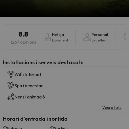
8.8
Neteja
Personal
Excel·lent
Excel·lent
1267 opinions
Instal·lacions i serveis destacats
Wifi i Internet
Spa i benestar
Nens i animació
Veure tots
Horari d'entrada i sortida
Entrada
Sortida