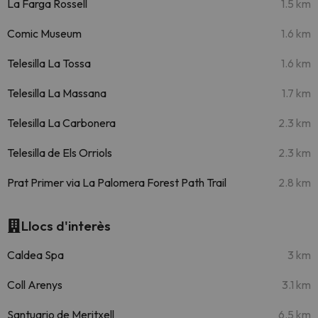
La Farga Rossell
1.5 km
Comic Museum
1.6 km
Telesilla La Tossa
1.6 km
Telesilla La Massana
1.7 km
Telesilla La Carbonera
2.3 km
Telesilla de Els Orriols
2.3 km
Prat Primer via La Palomera Forest Path Trail
2.8 km
Llocs d'interès
Caldea Spa
3 km
Coll Arenys
3.1 km
Santuario de Meritxell
6.5 km