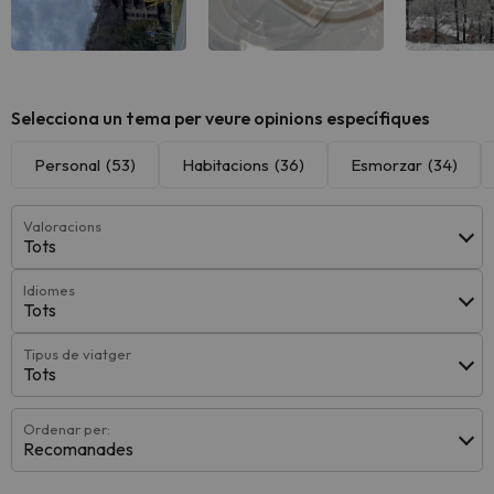
Veure totes
Veure totes
Veure
Selecciona un tema per veure opinions específiques
Personal
(53)
Habitacions
(36)
Esmorzar
(34)
Valoracions
Tots
Idiomes
Tots
Tipus de viatger
Tots
Ordenar per:
Recomanades