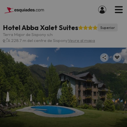
Hotel Abba Xalet Suites
Superior
Terra Major de Sispony s/n
A 228.7 m del centre de Sispony
Veure al mapa