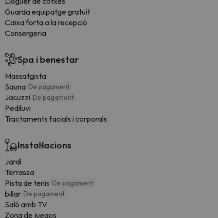
Lloguer de cotxes
Guarda equipatge gratuit
Caixa forta a la recepció
Consergeria
Spa i benestar
Massatgista
Sauna
De pagament
Jacuzzi
De pagament
Pediluvi
Tractaments facials i corporals
Instal·lacions
Jardí
Terrassa
Pista de tenis
De pagament
billar
De pagament
Saló amb TV
Zona de juegos