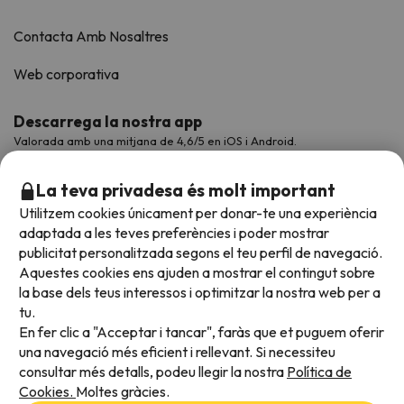
Contacta Amb Nosaltres
Web corporativa
Descarrega la nostra app
Valorada amb una mitjana de 4,6/5 en iOS i Android.
La teva privadesa és molt important
Utilitzem cookies únicament per donar-te una experiència
adaptada a les teves preferències i poder mostrar
publicitat personalitzada segons el teu perfil de navegació.
Aquestes cookies ens ajuden a mostrar el contingut sobre
la base dels teus interessos i optimitzar la nostra web per a
tu.
En fer clic a "Acceptar i tancar", faràs que et puguem oferir
Acceptem
una navegació més eficient i rellevant. Si necessiteu
consultar més detalls, podeu llegir la nostra
Política de
Cookies.
Moltes gràcies.