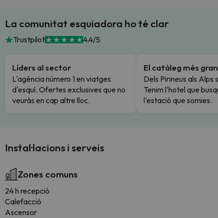
La comunitat esquiadora ho té clar
Trustpilot
4.4/5
Líders al sector
El catàleg més gran
L'agència número 1 en viatges
Dels Pirineus als Alps 
d'esquí. Ofertes exclusives que no
Tenim l'hotel que busq
veuràs en cap altre lloc.
l'estació que somies.
Instal·lacions i serveis
Zones comuns
24 h recepció
Calefacció
Ascensor