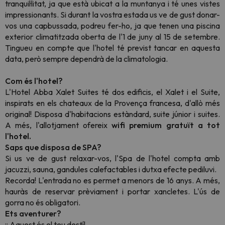
tranquil·litat, ja que està ubicat a la muntanya i té unes vistes
impressionants. Si durant la vostra estada us ve de gust donar-
vos una capbussada, podreu fer-ho, ja que tenen una piscina
exterior climatitzada oberta de l'1 de juny al 15 de setembre.
Tingueu en compte que l'hotel té previst tancar en aquesta
data, però sempre dependrà de la climatologia.
Com és l'hotel?
L'Hotel Abba Xalet Suites té dos edificis, el Xalet i el Suite,
inspirats en els chateaux de la Provença francesa, d'allò més
original! Disposa d'habitacions estàndard, suite júnior i suites.
A més, l'allotjament ofereix
wifi premium gratuït a tot
l'hotel.
Saps que disposa de SPA?
Si us ve de gust relaxar-vos, l'Spa de l'hotel compta amb
jacuzzi, sauna, gandules calefactables i dutxa efecte pediluvi.
Recorda! L'entrada no es permet a menors de 16 anys. A més,
hauràs de reservar prèviament i portar xancletes. L'ús de
gorra no és obligatori.
Ets aventurer?
¡¡ Aquest és el teu destí!