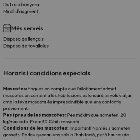
Dutxa o banyera
Mirall d'augment
Més serveis
Disposa de llençols
Disposa de tovalloles
Horaris i concidions especials
Mascotes:
tingues en compte que l'allotjament admet
mascotes únicament a les habitacions estàndard. Si vols viatjar
amb la teva mascota és imprescindible que ens contactis
prèviament.
Pes i preu de les mascotes:
Pes màxim que admeten: 20
kg/mascota. Preu: 30 €/nit i mascota
Condicions de les mascotes:
Important! Només s'admeten
gossets. Podeu quedar-vos sols a l'habitació, però haureu de