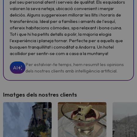
pel seu personal atent i serveis de qualitat. Els esquiadors
valoren la seva neteja, ubicació convenient i menjar
deliciós. Alguns suggereixen millorar les llits i horaris de
transferència. Ideal per a famílies i amants de l'esquí,
ofereix habitacions còmodes, spa relaxant i bona cuina.
Tot i que hi ha petits detalls a polir, la majoria elogia
l'experiència i planeja tornar. Perfecte per a aquells que
busquen tranquil·litat i comoditat a Andorra. Un hotel
acollidor per sentir-se com a casa a la muntanya!
Per estalviar-te temps, hem resumit les opinions
AI
dels nostres clients amb intel·ligència artificial.
Imatges dels nostres clients