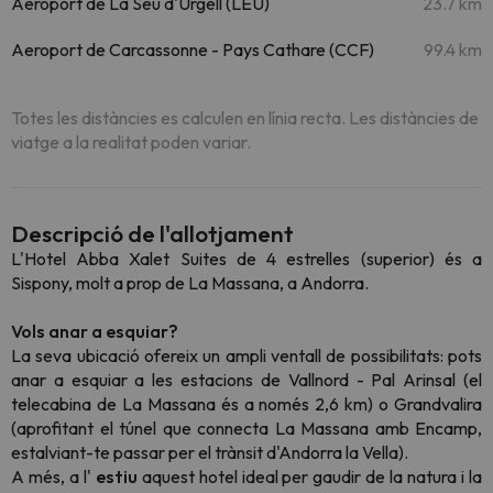
Aeroport de La Seu d'Urgell (LEU)
23.7 km
Aeroport de Carcassonne - Pays Cathare (CCF)
99.4 km
Totes les distàncies es calculen en línia recta. Les distàncies de
viatge a la realitat poden variar.
Descripció de l'allotjament
L'Hotel Abba Xalet Suites de 4 estrelles (superior) és a
Sispony, molt a prop de La Massana, a Andorra.
Vols anar a esquiar?
La seva ubicació ofereix un ampli ventall de possibilitats: pots
anar a esquiar a les estacions de Vallnord - Pal Arinsal (el
telecabina de La Massana és a només 2,6 km) o Grandvalira
(aprofitant el túnel que connecta La Massana amb Encamp,
estalviant-te passar per el trànsit d'Andorra la Vella).
A més, a l'
estiu
aquest hotel ideal per gaudir de la natura i la