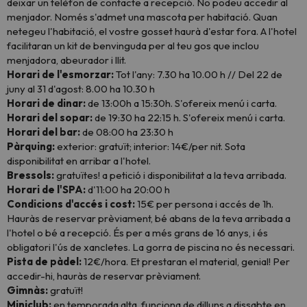
deixar un telèfon de contacte a recepció. No podeu accedir al
menjador. Només s'admet una mascota per habitació. Quan
netegeu l'habitació, el vostre gosset haurà d'estar fora. A l'hotel
facilitaran un kit de benvinguda per al teu gos que inclou
menjadora, abeurador i llit.
Horari de l'esmorzar:
Tot l'any: 7.30 ha 10.00 h // Del 22 de
juny al 31 d'agost: 8.00 ha 10.30 h
Horari de dinar:
de 13:00h a 15:30h. S'ofereix menú i carta.
Horari del sopar:
de 19:30 ha 22:15 h. S'ofereix menú i carta.
Horari del bar:
de 08:00 ha 23:30 h
Pàrquing:
exterior: gratuït; interior: 14€/per nit. Sota
disponibilitat en arribar a l'hotel.
Bressols:
gratuïtes! a petició i disponibilitat a la teva arribada.
Horari de l'SPA:
d'11:00 ha 20:00 h
Condicions d'accés i cost:
15€ per persona i accés de 1h.
Hauràs de reservar prèviament, bé abans de la teva arribada a
l'hotel o bé a recepció. És per a més grans de 16 anys, i és
obligatori l'ús de xancletes. La gorra de piscina no és necessari.
Pista de pàdel:
12€/hora. Et prestaran el material, genial! Per
accedir-hi, hauràs de reservar prèviament.
Gimnàs:
gratuït!
Miniclub:
en temporada alta, funciona de dilluns a dissabte en