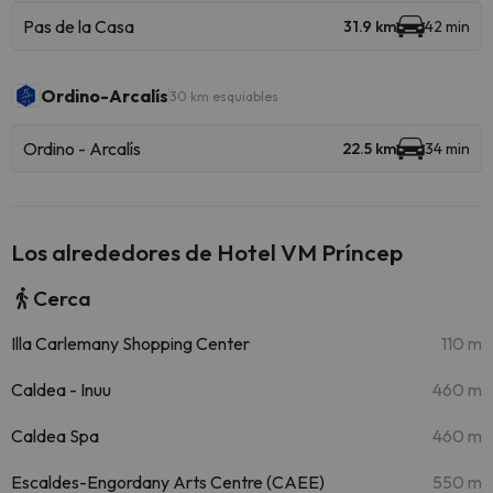
Pas de la Casa
31.9 km
42 min
Ordino-Arcalís
30 km esquiables
Ordino - Arcalís
22.5 km
34 min
Los alrededores de Hotel VM Príncep
Cerca
Illa Carlemany Shopping Center
110 m
Caldea - Inuu
460 m
Caldea Spa
460 m
Escaldes-Engordany Arts Centre (CAEE)
550 m