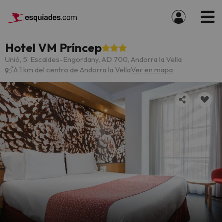
Hotel VM Príncep
Unió, 5. Escaldes-Engordany, AD 700, Andorra la Vella
A 1 km del centro de Andorra la Vella
Ver en mapa