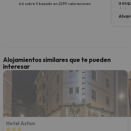
a esqu
4.4 sobre 5 basado en 2239 valoraciones
de tod
al cli
Alvar
he ten
culpa 
inmobi
y un t
cancel
cance
Alojamientos similares que te pueden
perfe
interesar
diner
Recom
vacaci
esquia
extra
yo.
Hotel Aston