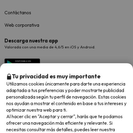
Contáctanos
Web corporativa
Descarga nuestra app
Valorada con una media de 4,6/5 en iOS y Android.
Tu privacidad es muy importante
Utilizamos cookies únicamente para darte una experiencia
adaptada a tus preferencias y poder mostrarte publicidad
personalizada según tu perfil de navegación. Estas cookies
nos ayudan a mostrar el contenido en base a tus intereses y
optimizar nuestra web para ti.
Métodos de pago disponibles
Al hacer clic en "Aceptar y cerrar", harás que te podamos
ofrecer una navegación más eficiente y relevante. Si
necesitas consultar más detalles, puedes leer nuestra