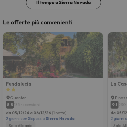
Il tempo a Sierra Nevada
Le offerte più convenienti
Fundalucia
La Cas
Quentar
Pinos 
8.8
9.1
185 recensioni
230 
da 05/12/26 a 06/12/26
(1 notte)
da 05/1
2 giorni con Skipass a
Sierra Nevada
2 giorni 
Solo Alloggio
Solo Al