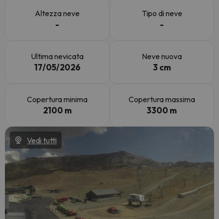
Altezza neve
Tipo di neve
-
-
Ultima nevicata
Neve nuova
17/05/2026
3 cm
Copertura minima
Copertura massima
2100 m
3300 m
Vedi tutti