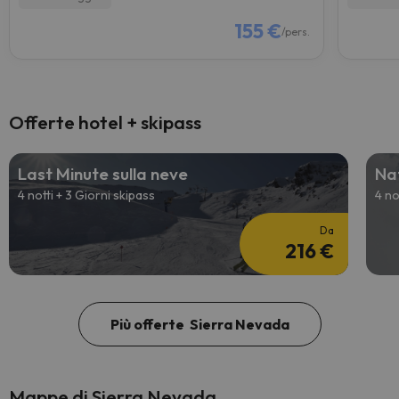
155 €
/pers.
Offerte hotel + skipass
Last Minute sulla neve
Nat
4 notti + 3 Giorni skipass
4 no
Da
216 €
Più offerte Sierra Nevada
Mappe di Sierra Nevada