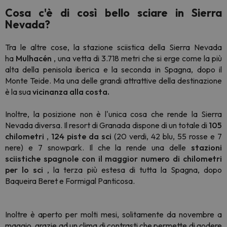
Cosa c'è di così bello sciare in Sierra
Nevada?
Tra le altre cose, la stazione sciistica della Sierra Nevada
ha
Mulhacén
, una vetta di 3.718 metri che si erge come la più
alta della penisola iberica e la seconda in Spagna, dopo il
Monte Teide. Ma una delle grandi attrattive della destinazione
è la sua
vicinanza alla costa.
Inoltre, la posizione non è l'unica cosa che rende la Sierra
Nevada diversa. Il resort di Granada dispone di un totale di
105
chilometri
,
124 piste da sci
(20 verdi, 42 blu, 55 rosse e 7
nere) e 7 snowpark. Il che la rende una delle
stazioni
sciistiche spagnole con il maggior numero di chilometri
per lo sci
, la terza più estesa di tutta la Spagna, dopo
Baqueira Beret e Formigal Panticosa.
Inoltre è aperto per molti mesi, solitamente da novembre a
maggio, grazie ad un clima di contrasti che permette di godere