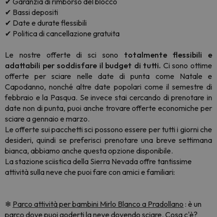
✔ Garanzia di rimborso del blocco
✔ Bassi depositi
✔ Date e durate flessibili
✔ Politica di cancellazione gratuita
Le nostre offerte di sci sono
totalmente flessibili e
adattabili per soddisfare il budget di tutti.
Ci sono ottime
offerte per sciare nelle date di punta come Natale e
Capodanno, nonché altre date popolari come il semestre di
febbraio e la Pasqua. Se invece stai cercando di prenotare in
date non di punta, puoi anche trovare offerte economiche per
sciare a gennaio e marzo.
Le offerte sui pacchetti sci possono essere per tutti i giorni che
desideri, quindi se preferisci prenotare una breve settimana
bianca, abbiamo anche questa opzione disponibile.
La stazione sciistica della Sierra Nevada offre tantissime
attività sulla neve che puoi fare con amici e familiari:
❄
Parco attività per bambini Mirlo Blanco a Pradollano
: è un
parco dove puoi goderti la neve dovendo sciare. Cosa c'è?