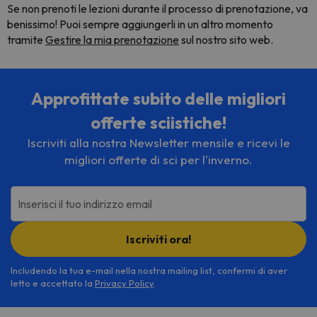
Se non prenoti le lezioni durante il processo di prenotazione, va
benissimo! Puoi sempre aggiungerli in un altro momento
tramite
Gestire la mia prenotazione
sul nostro sito web.
Approfittate subito delle migliori
offerte sciistiche!
Iscriviti alla nostra Newsletter mensile e ricevi le
migliori offerte di sci per l'inverno.
Inserisci il tuo indirizzo email
Iscriviti ora!
Includendo la tua e-mail nella nostra mailing list, confermi di aver
letto e accettato la
Privacy Policy
.