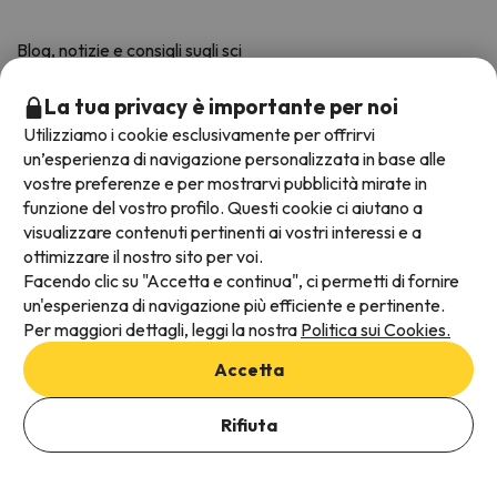
Blog, notizie e consigli sugli sci
Guida di sci
La tua privacy è importante per noi
Utilizziamo i cookie esclusivamente per offrirvi
Viaggiare in gruppo
un’esperienza di navigazione personalizzata in base alle
vostre preferenze e per mostrarvi pubblicità mirate in
Scarica la nostra applicazione
funzione del vostro profilo. Questi cookie ci aiutano a
Ha ottenuto una media di 4,6/5 su iOS e Android.
visualizzare contenuti pertinenti ai vostri interessi e a
ottimizzare il nostro sito per voi.
Facendo clic su "Accetta e continua", ci permetti di fornire
un'esperienza di navigazione più efficiente e pertinente.
Per maggiori dettagli, leggi la nostra
Politica sui Cookies.
Accetta
Rifiuta
Vedi offerte
Metodi di pagamento disponibili