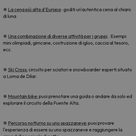
❄
La cena più alta d'Europa
: goditi un'autentica cena al chiaro
di luna.
❄
Una combinazione di diverse attività per i gruppi
. Esempi:
mini olimpiadi, gimcane, costruzione di igloo, caccia al tesoro,
ecc.
❄
Ski Cross:
circuito per sciatori e snowboarder esperti situato
a Loma de Dilar.
❄
Mountain bike:
puoi prenotare una guida o andare da solo ed
esplorare il circuito della Fuente Alta.
❄
Percorso notturno su uno spazzaneve:
puoi provare
l'esperienza di essere su uno spazzaneve e raggiungere la