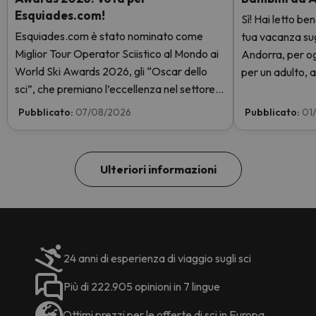
Esquiades.com!
Sì! Hai letto be
Esquiades.com è stato nominato come
tua vacanza sugli
Miglior Tour Operator Sciistico al Mondo ai
Andorra, per og
World Ski Awards 2026, gli “Oscar dello
per un adulto, a
sci”, che premiano l’eccellenza nel settore
giorni con skip
sciistico. Vota subito e aiutaci a arrivare in
GRATIS. Entra e
Pubblicato:
07/08/2026
Pubblicato:
01
cima!
Ulteriori informazioni
24 anni di esperienza di viaggio sugli sci
Più di 222.905 opinioni in 7 lingue
Ottimi prezzi per le offerte di sci in Europa