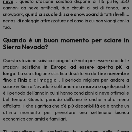
neve
,
questa stazione sciistica dispone di 115 piste, 350
cannoni da neve artificiali, due circuiti di sci di fondo, uno
snowpark,
quindici scuole di sci e snowboard
di tutti i livelli ...
negozi di noleggio attrezzature nel caso in cui non viaggi con la
tua.
Quando è un buon momento per sciare in
Sierra Nevada?
Questa stazione sciistica spagnola è nota per essere una delle
stazioni sciistiche
in Europa ad essere aperta più a
lungo.
La sua stagione sciistica di solito va da
fine novembre
fino all'inizio di maggio
. Il periodo migliore per andare a
sciare in Sierra Nevada è solitamente a
marzo e aprile
poiché
è il periodo dell'anno in cui si hanno condizioni di neve ottimali e
bel tempo. Questo periodo dell'anno è anche molto meno
affollato, il che significa che c'è più disponibilità ed è anche un
ottimo momento per prenotare una settimana bianca
economica con amici e familiari.
Ti consigliamo di controllare le
webcam della Sierra