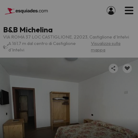
B&B Michelina
VIA ROMA 37 LOC CASTIGLIONE, 22023, Castiglione d'Intelvi
A 161.7 m dal centro di Castiglione
Visualizza sulla
d'Intelvi
mappa