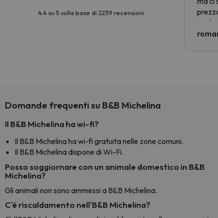
ma ci 
prezzo
4.4 su 5 sulla base di 2239 recensioni
nostra 
econom
roman
costre
voluto
per 6 g
paghi 
Domande frequenti su B&B Michelina
Il B&B Michelina ha wi-fi?
Il B&B Michelina ha wi-fi gratuita nelle zone comuni.
Il B&B Michelina dispone di Wi-Fi.
Posso soggiornare con un animale domestico in B&B
Michelina?
Gli animali non sono ammessi a B&B Michelina.
C'è riscaldamento nell'B&B Michelina?