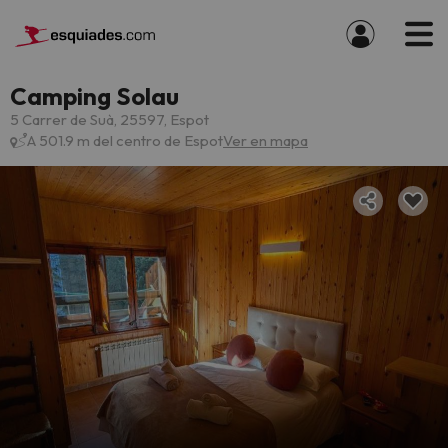
Camping Solau
5 Carrer de Suà, 25597, Espot
A 501.9 m del centro de Espot
Ver en mapa