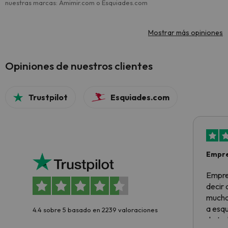
nuestras marcas: Amimir.com o Esquiades.com
Mostrar más opiniones
Opiniones de nuestros clientes
Trustpilot
Esquiades.com
Empre
Empre
decir
muchas
a esqu
4.4 sobre 5 basado en 2239 valoraciones
de tod