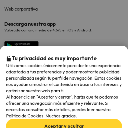
Web corporativa
Descarga nuestra app
Valorada con una media de 4,6/5 en iOS y Android.
Tu privacidad es muy importante
Utilizamos cookies únicamente para darte una experiencia
adaptada a tus preferencias y poder mostrarte publicidad
personalizada según tu perfil de navegación. Estas cookies
nos ayudan a mostrar el contenido en base a tus intereses y
optimizar nuestra web para ti.
Métodos de pago disponibles
Al hacer clic en "Aceptar y cerrar", harás que te podamos
ofrecer una navegación más eficiente y relevante. Si
necesitas consultar más detalles, puedes leer nuestra
Política de Cookies.
Muchas gracias.
Condiciones generales
Aceptar y ocultar