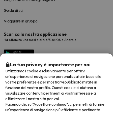
Guida di sci
Viaggiare in gruppo
Scarica la nostra applicazione
Ha ottenuto una media di 4,6/5 su iOS e Android.
La tua privacy è importante per noi
Utilizziamo i cookie esclusivamente per offrirvi
un’esperienza di navigazione personalizzata in base alle
vostre preferenze e per mostrarvi pubblicità mirate in
funzione del vostro profilo. Questi cookie ci aiutano a
visualizzare contenuti pertinenti ai vostri interessi e a
Metodi di pagamento disponibili
ottimizzare il nostro sito per voi.
Facendo clic su "Accetta e continua", ci permetti di fornire
un'esperienza di navigazione più efficiente e pertinente.