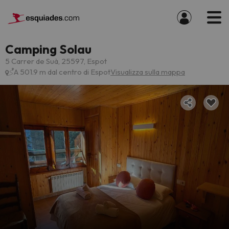
Camping Solau
5 Carrer de Suà, 25597, Espot
A 501.9 m dal centro di Espot
Visualizza sulla mappa