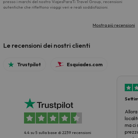
presso i marchi del nostro ViajesParaTi Travel Group, recensioni
autentiche che riflettono viaggi veri e reali soddisfazioni.
Mostra più recensioni
Le recensioni dei nostri clienti
Trustpilot
Esquiades.com
Setti
Allora
locali
ma ci 
prezzo
4.4 su 5 sulla base di 2239 recensioni