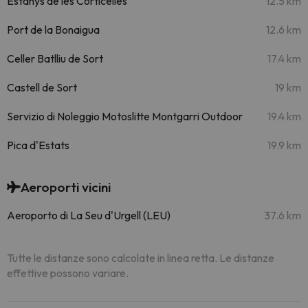
Estanys de les Corticelles
12.5 km
Port de la Bonaigua
12.6 km
Celler Batlliu de Sort
17.4 km
Castell de Sort
19 km
Servizio di Noleggio Motoslitte Montgarri Outdoor
19.4 km
Pica d'Estats
19.9 km
Aeroporti vicini
Aeroporto di La Seu d'Urgell (LEU)
37.6 km
Tutte le distanze sono calcolate in linea retta. Le distanze
effettive possono variare.