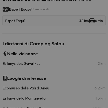
Espot Esquí
25 km sciabili
Espot Esquí
3.1 km
6 min
I dintorni di Camping Solau
Nelle vicinanze
Estanys dels Gavatxos
2 km
Luoghi di interesse
Ecomuseo delle Valli di Àneu
6.2 km
Estanys de la Montanyeta
11.5 km