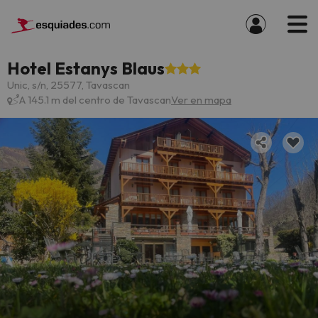
Hotel Estanys Blaus
Unic, s/n, 25577, Tavascan
A 145.1 m del centro de Tavascan
Ver en mapa