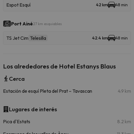
Espot Esquí
42 km
48 min
Port Ainé
27 km esquiables
TS Jet Cim
Telesilla
42.4 km
48 min
Los alrededores de Hotel Estanys Blaus
Cerca
Estación de esquí Pleta del Prat – Tavascan
4.9 km
Lugares de interés
Pica d'Estats
8.2 km