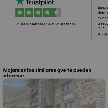
Empre
decir
muchas
a esqu
4.4 sobre 5 basado en 2239 valoraciones
de tod
al cli
Alvar
he ten
culpa 
inmobi
y un t
cancel
cance
Alojamientos similares que te pueden
perfe
interesar
diner
Recom
vacaci
esquia
extra
yo.