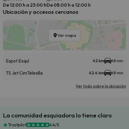
De 12:00 h a 23:00 h
De 08:00 h a 12:00 h
Ubicación y accesos cercanos
Ver mapa
Espot Esquí
42 km
48 min
TS Jet Cim
Telesilla
42.4 km
48 min
Ver todo sobre la ubicación
La comunidad esquiadora lo tiene claro
Trustpilot
4.4/5