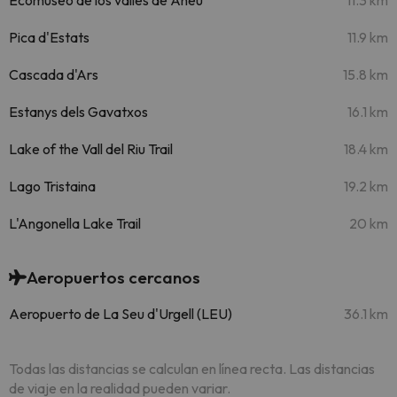
Ecomuseo de los valles de Àneu
11.3 km
Pica d'Estats
11.9 km
Cascada d'Ars
15.8 km
Estanys dels Gavatxos
16.1 km
Lake of the Vall del Riu Trail
18.4 km
Lago Tristaina
19.2 km
L'Angonella Lake Trail
20 km
Aeropuertos cercanos
Aeropuerto de La Seu d'Urgell (LEU)
36.1 km
Todas las distancias se calculan en línea recta. Las distancias
de viaje en la realidad pueden variar.