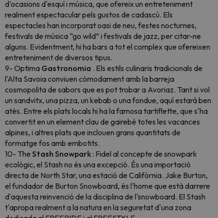
d'ocasions d'esquí i música, que ofereix un entreteniment
realment espectacular pels gustos de cadascú. Els
espectacles han incorporat oasi de neu, festes nocturnes,
festivals de música “go wild” i festivals de jazz, per citar-ne
alguns. Evidentment, hi ha bars a tot el complex que ofereixen
entreteniment de diversos tipus.
9- Optima
Gastronomia
. Els estils culinaris tradicionals de
l'Alta Savoia conviuen còmodament amb la barreja
cosmopolita de sabors que es pot trobar a Avoriaz. Tant si vol
un sandvitx, una pizza, un kebab o una fondue, aquí estarà ben
atès. Entre els plats locals hi ha la famosa tartiflette, que s'ha
convertit en un element clau de gairebé totes les vacances
alpines, i altres plats que inclouen grans quantitats de
formatge fos amb embotits.
10- The
Stash Snowpark
: Fidel al concepte de snowpark
ecològic, el Stash no és una excepció. És una importació
directa de North Star, una estació de Califòrnia. Jake Burton,
el fundador de Burton Snowboard, és l'home que està darrere
d'aquesta reinvenció de la disciplina de l'snowboard. El Stash
t'apropa realment a la natura en la seguretat d'una zona