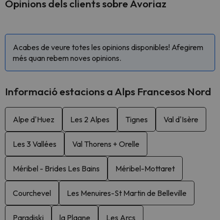
Opinions dels clients sobre Avoriaz
Acabes de veure totes les opinions disponibles! Afegirem
més quan rebem noves opinions.
Informació estacions a Alps Francesos Nord
Alpe d'Huez
Les 2 Alpes
Tignes
Val d'Isère
Les 3 Vallées
Val Thorens + Orelle
Méribel - Brides Les Bains
Méribel-Mottaret
Courchevel
Les Menuires-St Martin de Belleville
Paradiski
la Plagne
Les Arcs