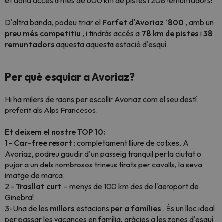
et dóna accés a més de 600 km de pistes i 208 remuntadors!
D'altra banda, podeu triar el
Forfet d'Avoriaz 1800
, amb un
preu més competitiu
, i tindràs accés a
78 km de pistes
i
38
remuntadors
aquesta aquesta estació d'esquí.
Per què esquiar a Avoriaz?
Hi ha milers de raons per escollir Avoriaz com el seu destí
preferit als Alps Francesos.
Et deixem el nostre TOP 10:
1 -
Car-free resort
: completament lliure de cotxes. A
Avoriaz, podreu gaudir d'un passeig tranquil per la ciutat o
pujar a un dels nombrosos trineus tirats per cavalls, la seva
imatge de marca.
2 -
Trasllat curt
– menys de 100 km des de l'aeroport de
Ginebra!
3-Una de les
millors
estacions
per a famílies
. És un lloc ideal
per passar les vacances en família, gràcies a les zones d'esquí