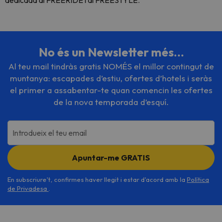
dedicada al FREERIDE i al FREESTYLE.
No és un Newsletter més…
Al teu mail tindràs gratis NOMÉS el millor contingut de
muntanya: escapades d’estiu, ofertes d’hotels i seràs
el primer a assabentar-te quan comencin les ofertes
de la nova temporada d’esquí.
Introdueix el teu email
Apuntar-me GRATIS
En subscriure't, confirmes haver llegit i estar d'acord amb la
Política
de Privadesa
.