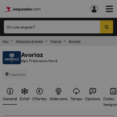
On vols esquiar?
Inici
Estacions d´esquí
França
Avoriaz
Avoriaz
Alps Francesos Nord
9
5 opinions
General
Estat
Ofertes
Webcams
Temps
Opinions
Dates
tempor