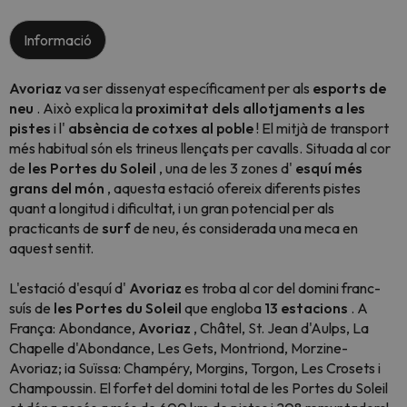
Informació
Avoriaz
va ser dissenyat específicament per als
esports de
neu
. Això explica la
proximitat dels allotjaments a les
pistes
i l'
absència de cotxes al poble
! El mitjà de transport
més habitual són els trineus llençats per cavalls. Situada al cor
de
les Portes du Soleil
, una de les 3 zones d'
esquí més
grans del món
, aquesta estació ofereix diferents pistes
quant a longitud i dificultat, i un gran potencial per als
practicants de
surf
de neu, és considerada una meca en
aquest sentit.
L'estació d'esquí d'
Avoriaz
es troba al cor del domini franc-
suís de
les Portes du Soleil
que engloba
13 estacions
. A
França: Abondance,
Avoriaz
, Châtel, St. Jean d'Aulps, La
Chapelle d'Abondance, Les Gets, Montriond, Morzine-
Avoriaz; ia Suïssa: Champéry, Morgins, Torgon, Les Crosets i
Champoussin. El forfet del domini total de les Portes du Soleil