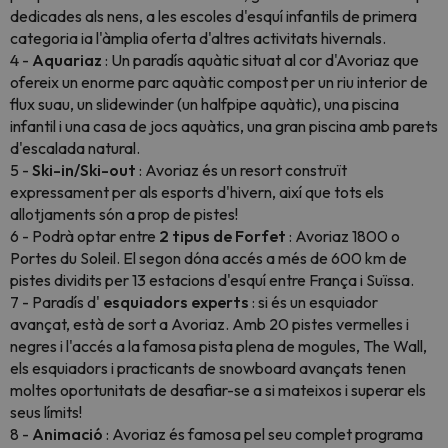
dedicades als nens, a les escoles d'esquí infantils de primera
categoria ia l'àmplia oferta d'altres activitats hivernals.
4 -
Aquariaz
: Un paradís aquàtic situat al cor d'Avoriaz que
ofereix un enorme parc aquàtic compost per un riu interior de
flux suau, un slidewinder (un halfpipe aquàtic), una piscina
infantil i una casa de jocs aquàtics, una gran piscina amb parets
d'escalada natural.
5 -
Ski-in/Ski-out
: Avoriaz és un resort construït
expressament per als esports d'hivern, així que tots els
allotjaments són a prop de pistes!
6 - Podrà optar entre
2 tipus de Forfet
: Avoriaz 1800 o
Portes du Soleil. El segon dóna accés a més de 600 km de
pistes dividits per 13 estacions d'esquí entre França i Suïssa.
7 - Paradís d'
esquiadors experts
: si és un esquiador
avançat, està de sort a Avoriaz. Amb 20 pistes vermelles i
negres i l'accés a la famosa pista plena de mogules, The Wall,
els esquiadors i practicants de snowboard avançats tenen
moltes oportunitats de desafiar-se a si mateixos i superar els
seus límits!
8 -
Animació
: Avoriaz és famosa pel seu complet programa