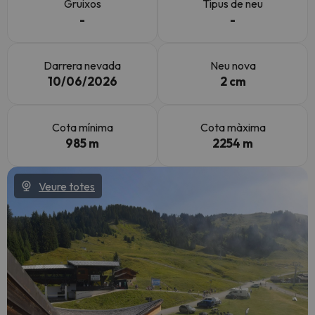
Gruixos
Tipus de neu
-
-
Darrera nevada
Neu nova
10/06/2026
2 cm
Cota mínima
Cota màxima
985 m
2254 m
Veure totes