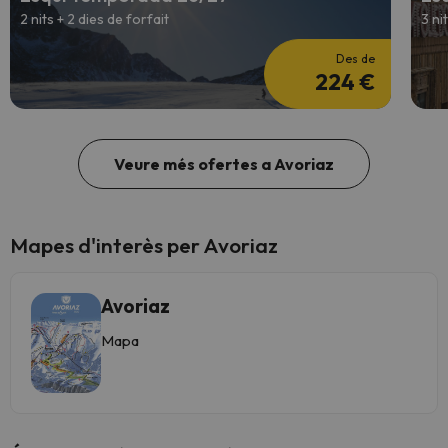
2 nits + 2 dies de forfait
3 ni
Des de
224 €
Veure més ofertes a Avoriaz
Mapes d'interès per Avoriaz
Avoriaz
Mapa