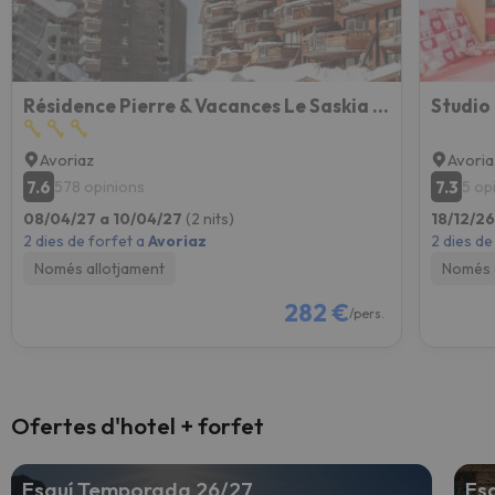
Résidence Pierre & Vacances Le Saskia Falaise
Avoriaz
Avoria
7.6
7.3
578 opinions
5 op
08/04/27 a 10/04/27
(2 nits)
18/12/2
2 dies de forfet a
Avoriaz
2 dies de
Només allotjament
Només 
282 €
/pers.
Ofertes d'hotel + forfet
Esquí Temporada 26/27
Es