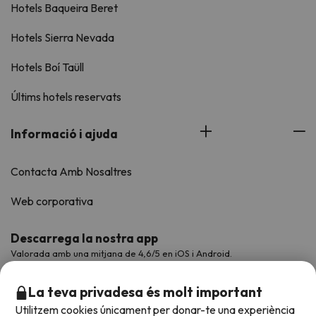
Hotels Baqueira Beret
Hotels Sierra Nevada
Hotels Boí Taüll
Últims hotels reservats
Informació i ajuda
Contacta Amb Nosaltres
Web corporativa
Descarrega la nostra app
Valorada amb una mitjana de 4,6/5 en iOS i Android.
La teva privadesa és molt important
Utilitzem cookies únicament per donar-te una experiència