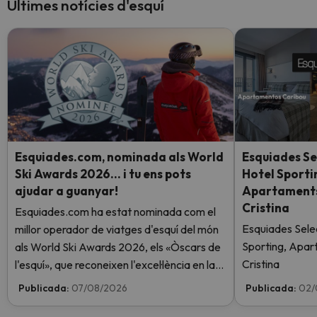
Últimes notícies d'esquí
Esquiades.com, nominada als World
Esquiades Se
Ski Awards 2026… i tu ens pots
Hotel Sporti
ajudar a guanyar!
Apartaments 
Cristina
Esquiades.com ha estat nominada com el
Esquiades Sele
millor operador de viatges d'esquí del món
Sporting, Apar
als World Ski Awards 2026, els «Òscars de
Cristina
l'esquí», que reconeixen l'excel·lència en la
indústria de l'esquí. Vota ara i ajuda'ns a
Publicada:
07/08/2026
Publicada:
02/
arribar al capdamunt!