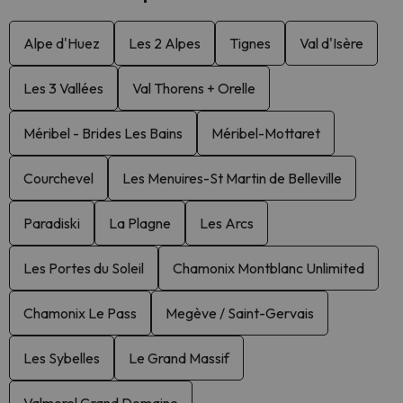
Alpe d'Huez
Les 2 Alpes
Tignes
Val d'Isère
Les 3 Vallées
Val Thorens + Orelle
Méribel - Brides Les Bains
Méribel-Mottaret
Courchevel
Les Menuires-St Martin de Belleville
Paradiski
La Plagne
Les Arcs
Les Portes du Soleil
Chamonix Montblanc Unlimited
Chamonix Le Pass
Megève / Saint-Gervais
Les Sybelles
Le Grand Massif