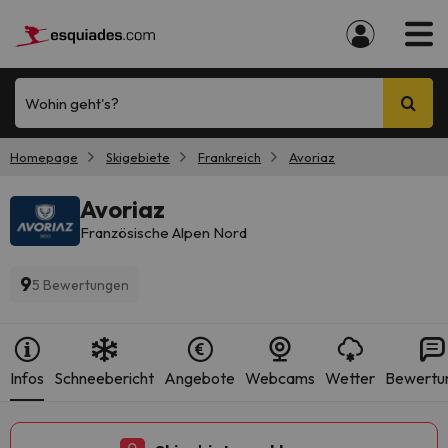
Wohin geht's?
Homepage
Skigebiete
Frankreich
Avoriaz
Avoriaz
Französische Alpen Nord
9
5 Bewertungen
Infos
Schneebericht
Angebote
Webcams
Wetter
Bewertu