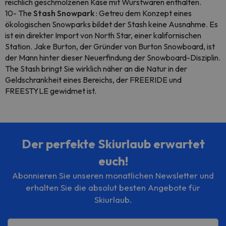
reichlich geschmolzenen Käse mit Wurstwaren enthalten.
10- The
Stash Snowpark
: Getreu dem Konzept eines
ökologischen Snowparks bildet der Stash keine Ausnahme. Es
ist ein direkter Import von North Star, einer kalifornischen
Station. Jake Burton, der Gründer von Burton Snowboard, ist
der Mann hinter dieser Neuerfindung der Snowboard-Disziplin.
The Stash bringt Sie wirklich näher an die Natur in der
Geldschrankheit eines Bereichs, der FREERIDE und
FREESTYLE gewidmet ist.
Der perfekte Skiurlaub erwartet
euch!
Abonnieren Sie unseren monatlichen Newsletter und
erhalten Sie die absolut besten Angebote für
Skiurlaub.