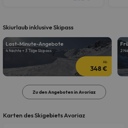
Skiurlaub inklusive Skipass
Last-Minute-Angebote
Fr
4 Nächte + 3 Tage Skipass
2 Nä
Ab
348 €
Zu den Angeboten in Avoriaz
Karten des Skigebiets Avoriaz