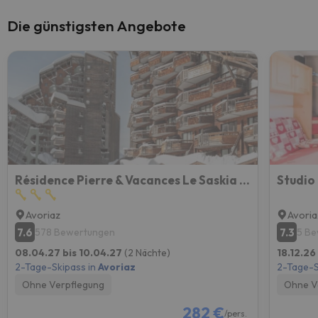
Die günstigsten Angebote
Résidence Pierre & Vacances Le Saskia Falaise
Avoriaz
Avoria
7.6
7.3
578 Bewertungen
5 B
08.04.27 bis 10.04.27
(2 Nächte)
18.12.26
2-Tage-Skipass in
Avoriaz
2-Tage-S
Ohne Verpflegung
Ohne V
282 €
/pers.