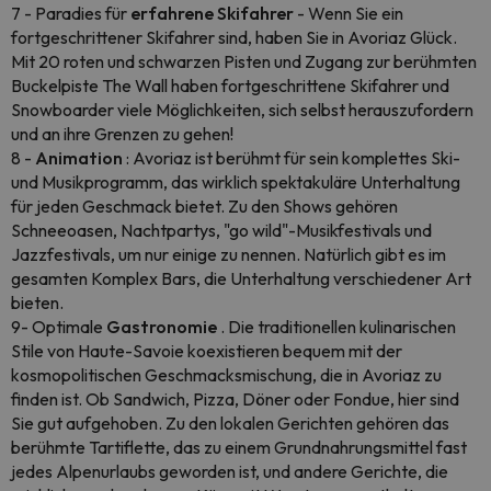
7 - Paradies für
erfahrene Skifahrer
- Wenn Sie ein
fortgeschrittener Skifahrer sind, haben Sie in Avoriaz Glück.
Mit 20 roten und schwarzen Pisten und Zugang zur berühmten
Buckelpiste The Wall haben fortgeschrittene Skifahrer und
Snowboarder viele Möglichkeiten, sich selbst herauszufordern
und an ihre Grenzen zu gehen!
8 -
Animation
: Avoriaz ist berühmt für sein komplettes Ski-
und Musikprogramm, das wirklich spektakuläre Unterhaltung
für jeden Geschmack bietet. Zu den Shows gehören
Schneeoasen, Nachtpartys, "go wild"-Musikfestivals und
Jazzfestivals, um nur einige zu nennen. Natürlich gibt es im
gesamten Komplex Bars, die Unterhaltung verschiedener Art
bieten.
9- Optimale
Gastronomie
. Die traditionellen kulinarischen
Stile von Haute-Savoie koexistieren bequem mit der
kosmopolitischen Geschmacksmischung, die in Avoriaz zu
finden ist. Ob Sandwich, Pizza, Döner oder Fondue, hier sind
Sie gut aufgehoben. Zu den lokalen Gerichten gehören das
berühmte Tartiflette, das zu einem Grundnahrungsmittel fast
jedes Alpenurlaubs geworden ist, und andere Gerichte, die