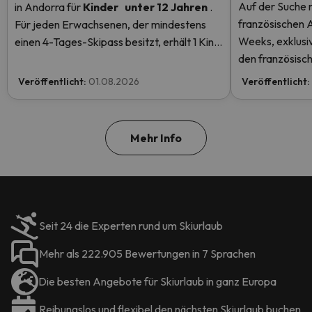
Auf der Suche 
in Andorra
für
Kinder
unter 12 Jahren
.
französischen 
Für jeden Erwachsenen, der mindestens
Weeks, exklusiv
einen 4-Tages-Skipass besitzt, erhält 1 Kind
den französisch
einen kostenlosen Skipass! Lesen Sie hier
Rabatten
mehr.
Veröffentlicht:
01.08.2026
Veröffentlicht:
Mehr Info
Seit 24 die Experten rund um Skiurlaub
Mehr als 222.905 Bewertungen in 7 Sprachen
Die besten Angebote für Skiurlaub in ganz Europa
Reibungslos und flexibel den nächsten Skiurlaub buchen