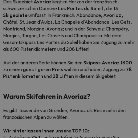
Das Skigebiet
Avoriaz
liegt im Herzen der französisch-
schweizerischen Domäne
Les Portes du Soleil
, die
13
Skigebiete
umfasst. In Frankreich: Abondance,
Avoriaz
,
Châtel, St. Jean d'Aulps, La Chapelle d'Abondance, Les Gets,
Montriond, Morzine-Avoriaz; und in der Schweiz: Champéry,
Morgins, Torgon, Les Crosets und Champoussin. Mit dem
Gesamtskipass Les Portes du Soleil haben Sie Zugang zu mehr
als 600 Pistenkilometern und 208 Liften!
Auf der anderen Seite können Sie den
Skipass Avoriaz 1800
zu einem
günstigeren Preis
wählen und haben Zugang zu
78
Pistenkilometern
und
38 Liften
in diesem Skigebiet.
Warum Skifahren in Avoriaz?
Es gibt Tausende von Gründen, Avoriaz als Reiseziel in den
französischen Alpen zu wählen.
Wir hinterlassen Ihnen unsere TOP 10:
1 - Autofreier
Ort
: völlig autofrei. In Avoriaz können Sie