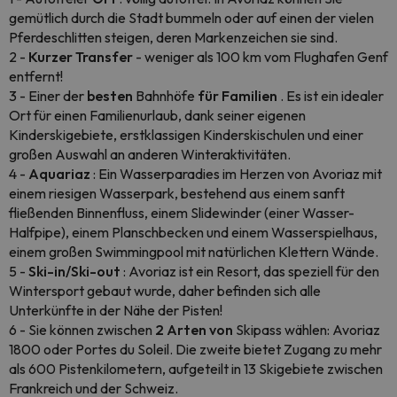
gemütlich durch die Stadt bummeln oder auf einen der vielen
Pferdeschlitten steigen, deren Markenzeichen sie sind.
2 -
Kurzer Transfer
- weniger als 100 km vom Flughafen Genf
entfernt!
3 - Einer der
besten
Bahnhöfe
für Familien
. Es ist ein idealer
Ort für einen Familienurlaub, dank seiner eigenen
Kinderskigebiete, erstklassigen Kinderskischulen und einer
großen Auswahl an anderen Winteraktivitäten.
4 -
Aquariaz
: Ein Wasserparadies im Herzen von Avoriaz mit
einem riesigen Wasserpark, bestehend aus einem sanft
fließenden Binnenfluss, einem Slidewinder (einer Wasser-
Halfpipe), einem Planschbecken und einem Wasserspielhaus,
einem großen Swimmingpool mit natürlichen Klettern Wände.
5 -
Ski-in/Ski-out
: Avoriaz ist ein Resort, das speziell für den
Wintersport gebaut wurde, daher befinden sich alle
Unterkünfte in der Nähe der Pisten!
6 - Sie können zwischen
2 Arten von
Skipass wählen: Avoriaz
1800 oder Portes du Soleil. Die zweite bietet Zugang zu mehr
als 600 Pistenkilometern, aufgeteilt in 13 Skigebiete zwischen
Frankreich und der Schweiz.