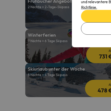
Frühbucher Angebote 26/27
und relevantere B
Richtlinie.
2 Nächte + 2-Tage-Skipass
A
183 
Winterferien
7 Nächte + 6 Tage Skipass
A
731 
Skiurlaub unter der Woche
5 Nächte + 4 Tage Skipass
A
478 