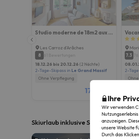
Studio moderne de 18m2 aux carroz d'arâches
Les Carroz d'Arâches
Mori
8
7.3
61 Bewertungen
76
18.12.26 bis 20.12.26
(2 Nächte)
08.01.
2-Tage-Skipass in
Le Grand Massif
2-Tage
Ohne Verpflegung
Ohne 
179 €
/pers.
Ihre Priv
Wir verwenden Coo
Nutzungserlebnis 
anzuzeigen. Diese
Skiurlaub inklusive Skipass
unsere Website fü
Durch das Klicken