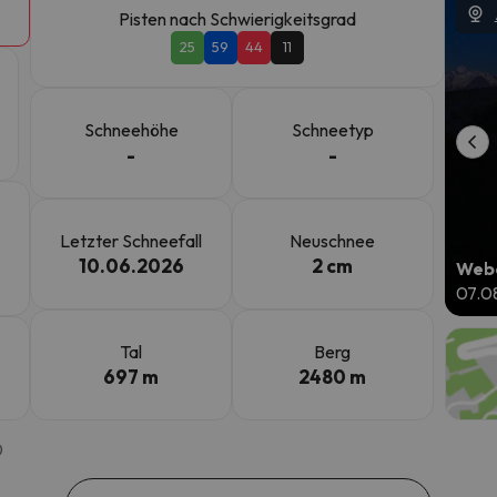
Pisten nach Schwierigkeitsgrad
25
59
44
11
erirrt. Sobald er seinen Kompass gefunden hat, wird er zurück sein.
Schneehöhe
Schneetyp
-
-
Letzter Schneefall
Neuschnee
10.06.2026
2 cm
Webc
07.0
Tal
Berg
697 m
2480 m
0