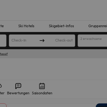
te
Ski Hotels
Skigebiet-Infos
Gruppenre
2 erwachsene
Check-In
Check-out
assif
ter
Bewertungen
Saisondaten
ie Ihrer Suche entsprechen. Versuchen Sie, das Ziel zu ändern.