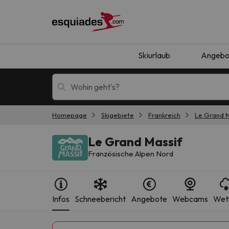
Skiurlaub
Angebo
Homepage
Skigebiete
Frankreich
Le Grand M
Skiurlaub
Berghotels
Le Grand Massif
Französische Alpen Nord
Infos
Schneebericht
Angebote
Webcams
Wet
Oops, wir haben keine Ergebnisse gefunden, d