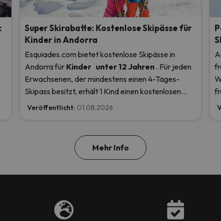
:
Super Skirabatte: Kostenlose Skipässe für
P
Kinder in Andorra
S
Esquiades.com bietet kostenlose Skipässe in
A
Andorra
für
Kinder
unter 12 Jahren
. Für jeden
f
Erwachsenen, der mindestens einen 4-Tages-
W
Skipass besitzt, erhält 1 Kind einen kostenlosen
f
en
Skipass! Lesen Sie hier mehr.
Veröffentlicht:
01.08.2026
V
u
Mehr Info