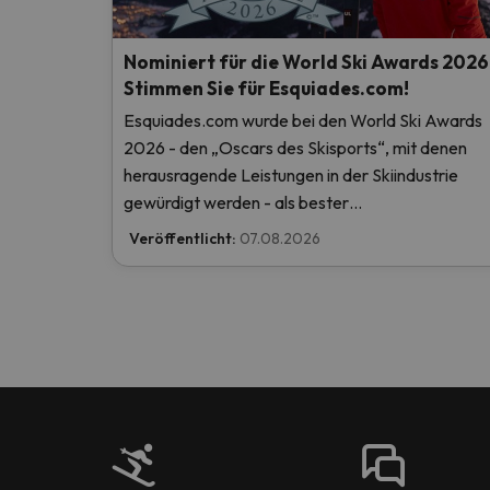
Nominiert für die World Ski Awards 2026
Stimmen Sie für Esquiades.com!
Esquiades.com wurde bei den World Ski Awards
2026 - den „Oscars des Skisports“, mit denen
herausragende Leistungen in der Skiindustrie
gewürdigt werden - als bester
Skiurlaubveranstalter der Welt nominiert. Stimm
Veröffentlicht:
07.08.2026
Sie jetzt ab und helfen Sie uns, den ersten Platz z
erreichen!