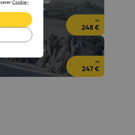
kiurlaub im Februar
nserer
Cookie-
 Nächte + 2 Tage Skipass
Ab
248 €
kiurlaub Ostern
 Nächte + 3 Tage Skipass
Ab
247 €