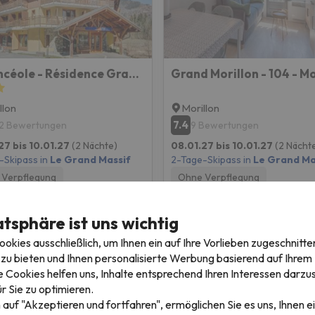
Vacancéole - Résidence Grand Massif
llon
Morillon
7.4
2 Bewertungen
9 Bewertungen
27 bis 10.01.27
(2 Nächte)
08.01.27 bis 10.01.27
(2 Nächt
-Skipass in
Le Grand Massif
2-Tage-Skipass in
Le Grand Ma
Verpflegung
Ohne Verpflegung
180 €
183 
/pers.
atsphäre ist uns wichtig
kies ausschließlich, um Ihnen ein auf Ihre Vorlieben zugeschnitte
zu bieten und Ihnen personalisierte Werbung basierend auf Ihrem P
 Cookies helfen uns, Inhalte entsprechend Ihren Interessen darzus
r Sie zu optimieren.
 auf "Akzeptieren und fortfahren", ermöglichen Sie es uns, Ihnen ei