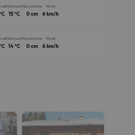
mal
Minimum
Neuschnee
Wind
ºC
15 ºC
0 cm
6 km/h
mal
Minimum
Neuschnee
Wind
ºC
14 ºC
0 cm
6 km/h