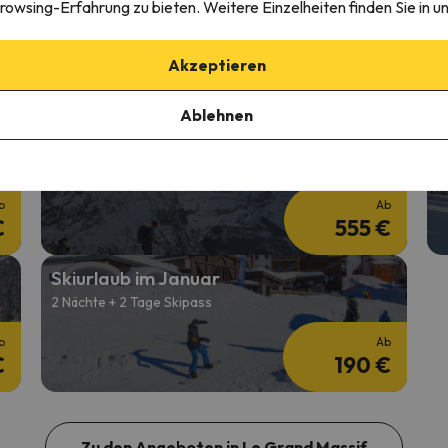
Günstiger Skiurlaub im Februar
S
rowsing-Erfahrung zu bieten. Weitere Einzelheiten finden Sie in u
2 Nächte + 2 Tage Skipass
2
Akzeptieren
b
Ab
€
216 €
Ablehnen
Skiurlaub im März
S
7 Nächte + 6 Tage Skipass
4
b
Ab
€
555 €
Skiurlaub im Januar
2 Nächte + 2 Tage Skipass
b
Ab
€
190 €
Zu den Angeboten in Le Grand Massif