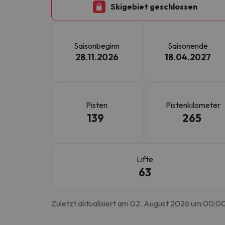
Skigebiet geschlossen
Es sieht so aus, als hätte sich unser Sucher v
Saisonbeginn
Saisonende
28.11.2026
18.04.2027
Pisten
Pistenkilometer
139
265
Lifte
63
Zuletzt aktualisiert am 02. August 2026 um 00:0