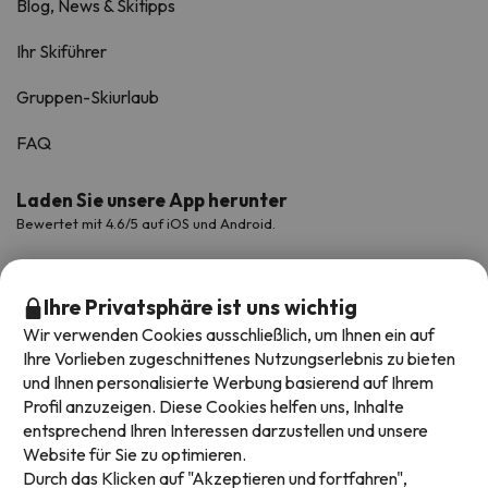
Blog, News & Skitipps
Ihr Skiführer
Gruppen-Skiurlaub
FAQ
Laden Sie unsere App herunter
Bewertet mit 4.6/5 auf iOS und Android.
Ihre Privatsphäre ist uns wichtig
Wir verwenden Cookies ausschließlich, um Ihnen ein auf
Ihre Vorlieben zugeschnittenes Nutzungserlebnis zu bieten
und Ihnen personalisierte Werbung basierend auf Ihrem
Profil anzuzeigen. Diese Cookies helfen uns, Inhalte
entsprechend Ihren Interessen darzustellen und unsere
Website für Sie zu optimieren.
Verfügbare Zahlungsarten
Durch das Klicken auf "Akzeptieren und fortfahren",