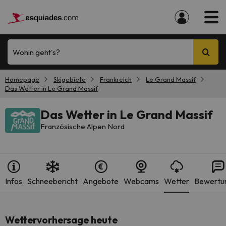
Wohin geht's?
Homepage
Skigebiete
Frankreich
Le Grand Massif
Das Wetter in Le Grand Massif
Das Wetter in Le Grand Massif
Französische Alpen Nord
Infos
Schneebericht
Angebote
Webcams
Wetter
Bewertu
Wettervorhersage heute