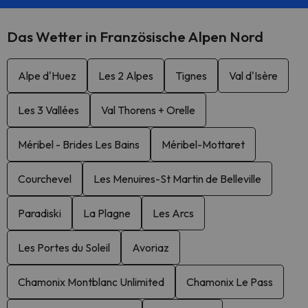
Das Wetter in Französische Alpen Nord
Alpe d'Huez
Les 2 Alpes
Tignes
Val d'Isère
Les 3 Vallées
Val Thorens + Orelle
Méribel - Brides Les Bains
Méribel-Mottaret
Courchevel
Les Menuires-St Martin de Belleville
Paradiski
La Plagne
Les Arcs
Les Portes du Soleil
Avoriaz
Chamonix Montblanc Unlimited
Chamonix Le Pass