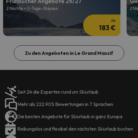
Frühbucher Angebote 26/27
Gün
2 Nächte + 2-Tage-Skipass
2 Nä
Ab
183 €
Zu den Angeboten in Le Grand Massif
Seit 24 die Experten rund um Skiurlaub
Mehr als 222.905 Bewertungen in 7 Sprachen
Die besten Angebote für Skiurlaub in ganz Europa
Reibungslos und flexibel den nächsten Skiurlaub buchen