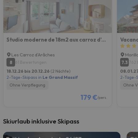
Studio moderne de 18m2 aux carroz d'arâches
Vacanc
Les Carroz d'Arâches
Morill
8
7.3
61 Bewertungen
762
18.12.26 bis 20.12.26
(2 Nächte)
08.01.27
2-Tage-Skipass in
Le Grand Massif
2-Tage-S
Ohne Verpflegung
Ohne V
179 €
/pers.
Skiurlaub inklusive Skipass