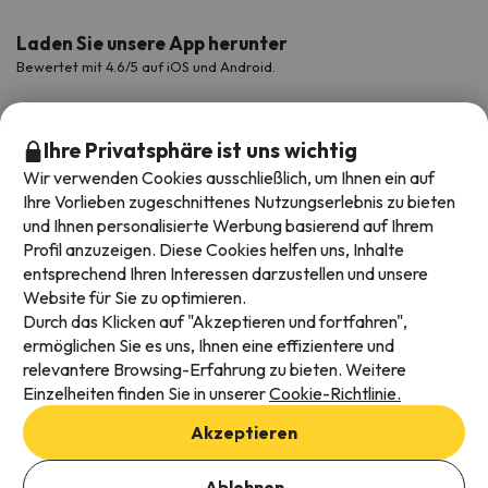
Laden Sie unsere App herunter
Bewertet mit 4.6/5 auf iOS und Android.
Ihre Privatsphäre ist uns wichtig
Wir verwenden Cookies ausschließlich, um Ihnen ein auf
Ihre Vorlieben zugeschnittenes Nutzungserlebnis zu bieten
und Ihnen personalisierte Werbung basierend auf Ihrem
Profil anzuzeigen. Diese Cookies helfen uns, Inhalte
entsprechend Ihren Interessen darzustellen und unsere
Website für Sie zu optimieren.
Verfügbare Zahlungsarten
Durch das Klicken auf "Akzeptieren und fortfahren",
ermöglichen Sie es uns, Ihnen eine effizientere und
relevantere Browsing-Erfahrung zu bieten. Weitere
Einzelheiten finden Sie in unserer
Cookie-Richtlinie.
Impressum und AGBs
Akzeptieren
Datenschutz
Cookies Richtlinien
Ablehnen