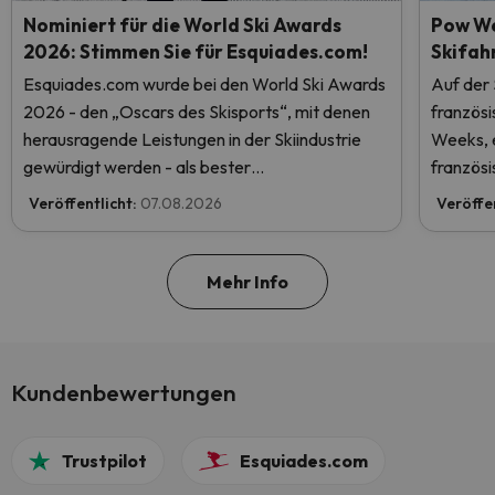
Nominiert für die World Ski Awards
Pow We
2026: Stimmen Sie für Esquiades.com!
Skifah
Esquiades.com wurde bei den World Ski Awards
Auf der
2026 - den „Oscars des Skisports“, mit denen
französ
herausragende Leistungen in der Skiindustrie
Weeks, e
gewürdigt werden - als bester
französi
Skiurlaubveranstalter der Welt nominiert.
Veröffentlicht:
07.08.2026
Veröffe
Stimmen Sie jetzt ab und helfen Sie uns, den
ersten Platz zu erreichen!
Mehr Info
Kundenbewertungen
Trustpilot
Esquiades.com