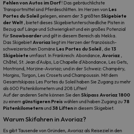
Fehlen von Autos im Dorf
! Das gebräuchlichste
Transportmittel sind Pferdeschlitten. Im Herzen von
Les
Portes du Soleil
gelegen, einem der 3 größten
Skigebiete
der Welt
, bietet dieses Skigebietunterschiedliche Pisten in
Bezug auf Länge und Schwierigkeit und ein großes Potenzial
für
Snowboarder
und gilt in diesem Bereich als Mekka.
Das Skigebiet
Avoriaz
liegt im Herzen der französisch-
schweizerischen Domäne
Les Portes du Soleil
, die
13
Skigebiete
umfasst. In Frankreich: Abondance,
Avoriaz
,
Châtel, St. Jean d'Aulps, La Chapelle d'Abondance, Les Gets,
Montriond, Morzine-Avoriaz; und in der Schweiz: Champéry,
Morgins, Torgon, Les Crosets und Champoussin. Mit dem
Gesamtskipass Les Portes du Soleil haben Sie Zugang zu mehr
als 600 Pistenkilometern und 208 Liften!
Auf der anderen Seite können Sie den
Skipass Avoriaz 1800
zu einem
günstigeren Preis
wählen und haben Zugang zu
78
Pistenkilometern
und
38 Liften
in diesem Skigebiet.
Warum Skifahren in Avoriaz?
Es gibt Tausende von Gründen, Avoriaz als Reiseziel in den