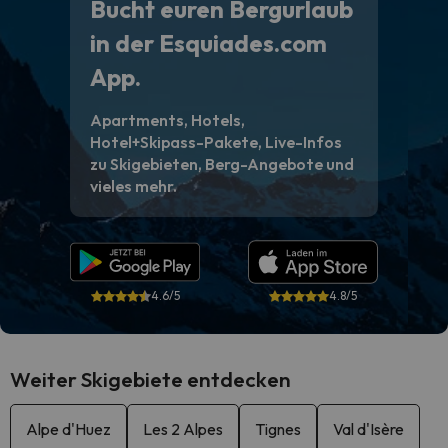
Bucht euren Bergurlaub
in der Esquiades.com
App.
Apartments, Hotels,
Hotel+Skipass-Pakete, Live-Infos
zu Skigebieten, Berg-Angebote und
vieles mehr.
4.6/5
4.8/5
Weiter Skigebiete entdecken
Alpe d'Huez
Les 2 Alpes
Tignes
Val d'Isère