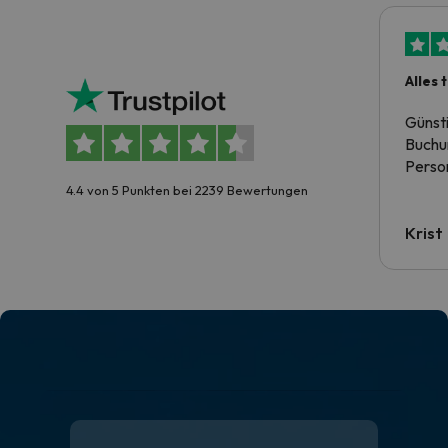
Alles 
Günst
Buchun
Person
4.4 von 5 Punkten bei 2239 Bewertungen
Krist