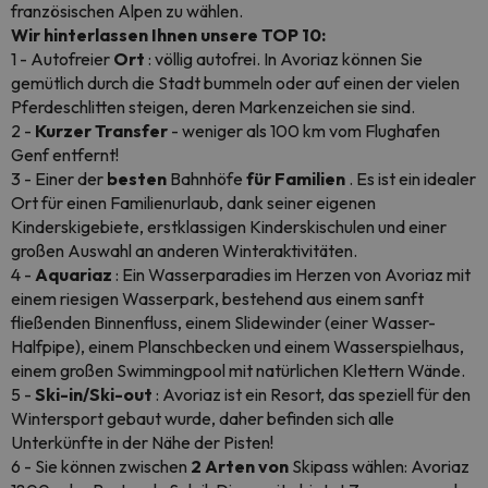
französischen Alpen zu wählen.
Wir hinterlassen Ihnen unsere TOP 10:
1 - Autofreier
Ort
: völlig autofrei. In Avoriaz können Sie
gemütlich durch die Stadt bummeln oder auf einen der vielen
Pferdeschlitten steigen, deren Markenzeichen sie sind.
2 -
Kurzer Transfer
- weniger als 100 km vom Flughafen
Genf entfernt!
3 - Einer der
besten
Bahnhöfe
für Familien
. Es ist ein idealer
Ort für einen Familienurlaub, dank seiner eigenen
Kinderskigebiete, erstklassigen Kinderskischulen und einer
großen Auswahl an anderen Winteraktivitäten.
4 -
Aquariaz
: Ein Wasserparadies im Herzen von Avoriaz mit
einem riesigen Wasserpark, bestehend aus einem sanft
fließenden Binnenfluss, einem Slidewinder (einer Wasser-
Halfpipe), einem Planschbecken und einem Wasserspielhaus,
einem großen Swimmingpool mit natürlichen Klettern Wände.
5 -
Ski-in/Ski-out
: Avoriaz ist ein Resort, das speziell für den
Wintersport gebaut wurde, daher befinden sich alle
Unterkünfte in der Nähe der Pisten!
6 - Sie können zwischen
2 Arten von
Skipass wählen: Avoriaz