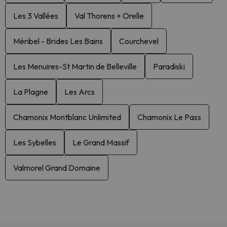
Les 3 Vallées
Val Thorens + Orelle
Méribel - Brides Les Bains
Courchevel
Les Menuires-St Martin de Belleville
Paradiski
La Plagne
Les Arcs
Chamonix Montblanc Unlimited
Chamonix Le Pass
Les Sybelles
Le Grand Massif
Valmorel Grand Domaine