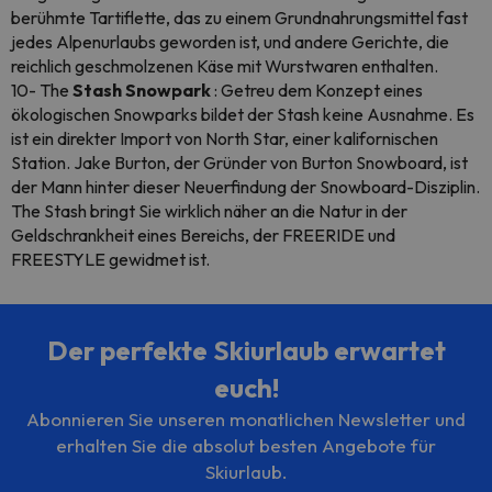
berühmte Tartiflette, das zu einem Grundnahrungsmittel fast
jedes Alpenurlaubs geworden ist, und andere Gerichte, die
reichlich geschmolzenen Käse mit Wurstwaren enthalten.
10- The
Stash Snowpark
: Getreu dem Konzept eines
ökologischen Snowparks bildet der Stash keine Ausnahme. Es
ist ein direkter Import von North Star, einer kalifornischen
Station. Jake Burton, der Gründer von Burton Snowboard, ist
der Mann hinter dieser Neuerfindung der Snowboard-Disziplin.
The Stash bringt Sie wirklich näher an die Natur in der
Geldschrankheit eines Bereichs, der FREERIDE und
FREESTYLE gewidmet ist.
Der perfekte Skiurlaub erwartet
euch!
Abonnieren Sie unseren monatlichen Newsletter und
erhalten Sie die absolut besten Angebote für
Skiurlaub.