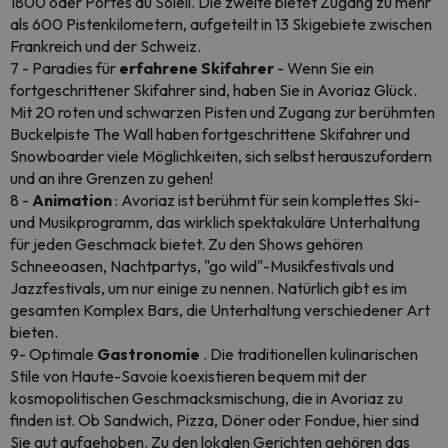
1800 oder Portes du Soleil. Die zweite bietet Zugang zu mehr
als 600 Pistenkilometern, aufgeteilt in 13 Skigebiete zwischen
Frankreich und der Schweiz.
7 - Paradies für
erfahrene Skifahrer
- Wenn Sie ein
fortgeschrittener Skifahrer sind, haben Sie in Avoriaz Glück.
Mit 20 roten und schwarzen Pisten und Zugang zur berühmten
Buckelpiste The Wall haben fortgeschrittene Skifahrer und
Snowboarder viele Möglichkeiten, sich selbst herauszufordern
und an ihre Grenzen zu gehen!
8 -
Animation
: Avoriaz ist berühmt für sein komplettes Ski-
und Musikprogramm, das wirklich spektakuläre Unterhaltung
für jeden Geschmack bietet. Zu den Shows gehören
Schneeoasen, Nachtpartys, "go wild"-Musikfestivals und
Jazzfestivals, um nur einige zu nennen. Natürlich gibt es im
gesamten Komplex Bars, die Unterhaltung verschiedener Art
bieten.
9- Optimale
Gastronomie
. Die traditionellen kulinarischen
Stile von Haute-Savoie koexistieren bequem mit der
kosmopolitischen Geschmacksmischung, die in Avoriaz zu
finden ist. Ob Sandwich, Pizza, Döner oder Fondue, hier sind
Sie gut aufgehoben. Zu den lokalen Gerichten gehören das