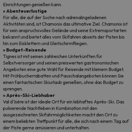
Einrichtungen genießen kann.
» Abenteuerlustige
Für alle, die auf der Suche nach adrenalingeladenen
Aktivitäten sind, ist Chamonix das ultimative Ziel. Chamonix ist
für sein anspruchsvolles Gelände und seine Extremsportarten
bekannt und bietet alles vom Skifahren abseits der Pisten bis
hin zum Eisklettern und Gleitschirmfliegen.
» Budget-Reisende
Tignes ist mit seinen zahlreichen Unterkünften für
Selbstversorger und seinen preiswerten gastronomischen
Angeboten eine gute Wahl für Reisende mit kleinem Budget.
Mit Frühbucherrabatten und Pauschalangeboten können Sie
einen fantastischen Skiurlaub genießen, ohne das Budget zu
sprengen.
» Après-Ski-Liebhaber
Val d'Isère ist der ideale Ort für ein lebhaftes Après-Ski. Das
pulsierende Nachtleben in Kombination mit den
ausgezeichneten Skifahrmöglichkeiten macht den Ort zu
einem beliebten Treffpunkt für alle, die sich nach einem Tag auf
der Piste gerne amüsieren und unterhalten.