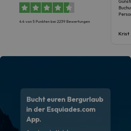
Günst
Buchun
Person
4.4 von 5 Punkten bei 2239 Bewertungen
Krist
Bucht euren Bergurlaub
in der Esquiades.com
App.