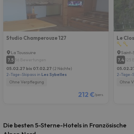
Studio Champerouze 127
Le Clo
La Toussuire
Saint-
7.5
7.4
56 Bewertungen
125 
05.02.27 bis 07.02.27
(2 Nächte)
05.02.2
2-Tage-Skipass in
Les Sybelles
2-Tage-S
Ohne Verpflegung
Ohne V
212 €
/pers.
Die besten 5-Sterne-Hotels in Französische