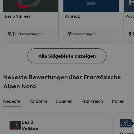
Les 3 Vallées
Avoriaz
Para
9.1
9
8.
315 bewertungen
5 bewertungen
Alle Skigebiete anzeigen
Neueste Bewertungen über Französische
Alpen Nord
Neueste
Andorra
Spanien
Frankreich
Italien
Les 3
Vallées
Marga