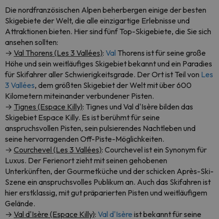
Die nordfranzösischen Alpen beherbergen einige der besten
Skigebiete der Welt, die alle einzigartige Erlebnisse und
Attraktionen bieten. Hier sind fünf Top-Skigebiete, die Sie sich
ansehen sollten:
→
Val Thorens (Les 3 Vallées)
:
Val
Thorens ist für seine große
Höhe und sein weitläufiges Skigebiet bekannt und ein Paradies
für Skifahrer aller Schwierigkeitsgrade. Der Ort ist Teil von
Les
3 Vallées
, dem größten Skigebiet der Welt mit über 600
Kilometern miteinander verbundener Pisten.
→
Tignes (Espace Killy)
: Tignes und Val d'Isère bilden das
Skigebiet Espace Killy. Es ist berühmt für seine
anspruchsvollen Pisten, sein pulsierendes Nachtleben und
seine hervorragenden Off-Piste-Möglichkeiten.
→
Courchevel (Les 3 Vallées)
: Courchevel ist ein Synonym für
Luxus. Der Ferienort zieht mit seinen gehobenen
Unterkünften, der Gourmetküche und der schicken Après-Ski-
Szene ein anspruchsvolles Publikum an. Auch das Skifahren ist
hier erstklassig, mit gut präparierten Pisten und weitläufigem
Gelände.
→
Val d'Isère (Espace Killy)
:
Val d'Isère
ist bekannt für seine