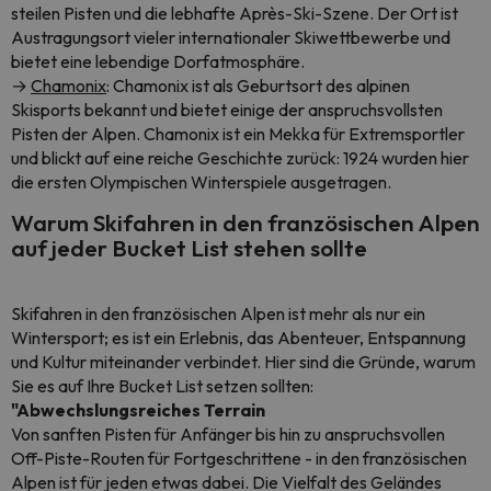
steilen Pisten und die lebhafte Après-Ski-Szene. Der Ort ist
Austragungsort vieler internationaler Skiwettbewerbe und
bietet eine lebendige Dorfatmosphäre.
→
Chamonix
: Chamonix ist als Geburtsort des alpinen
Skisports bekannt und bietet einige der anspruchsvollsten
Pisten der Alpen. Chamonix ist ein Mekka für Extremsportler
und blickt auf eine reiche Geschichte zurück: 1924 wurden hier
die ersten Olympischen Winterspiele ausgetragen.
Warum Skifahren in den französischen Alpen
auf jeder Bucket List stehen sollte
Skifahren in den französischen Alpen ist mehr als nur ein
Wintersport; es ist ein Erlebnis, das Abenteuer, Entspannung
und Kultur miteinander verbindet. Hier sind die Gründe, warum
Sie es auf Ihre Bucket List setzen sollten:
"Abwechslungsreiches Terrain
Von sanften Pisten für Anfänger bis hin zu anspruchsvollen
Off-Piste-Routen für Fortgeschrittene - in den französischen
Alpen ist für jeden etwas dabei. Die Vielfalt des Geländes