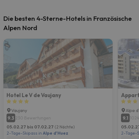
Die besten 4-Sterne-Hotels in Französische
Alpen Nord
Hotel Le V de Vaujany
Appart
Vaujany
Alpe 
9.3
9.1
230 Bewertungen
102
05.02.27 bis 07.02.27
(2 Nächte)
05.02.2
2-Tage-Skipass in
Alpe d'Huez
2-Tage-S