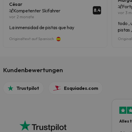
César
Fort
8.4
Kompetenter Skifahrer
vor 3 
vor 2 monate
todo , 
La inmensidad de pistas que hay
pistas 
entorn
Originaltext auf Spanisch
Origina
Kundenbewertungen
Trustpilot
Esquiades.com
Alles 