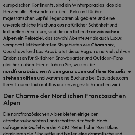
europäischen Kontinents, sind ein Winterparadies, das die
Herzen aller Reisenden erobert. Bekannt für ihre
majestätischen Gipfel, legendären Skigebiete und eine
unvergleichliche Mischung aus natürlicher Schönheit und
kulturellem Reichtum, sind die nördlichen
französischen
Alpen
ein Reiseziel, das sowohl Abenteuer als auch Luxus
verspricht. Mit berühmten Skigebieten wie
Chamonix
,
Courchevel und Les Arcs bietet diese Region eine Vielzahl von
Erlebnissen für Skifahrer, Snowboarder und Outdoor-Fans
gleichermaßen. Hier erfahren Sie, warum die
nordfranzösischen Alpen ganz oben auf Ihrer Reiseliste
stehen sollten
und warum eine Buchung bei Esquiades.com
Ihren Traumurlaub nahtlos und unvergesslich machen wird.
Der Charme der Nördlichen Französischen
Alpen
Die nordfranzösischen Alpen bieten einige der
atemberaubendsten Landschaften der Welt. Hoch
aufragende Gipfel wie der 4.810 Meter hohe Mont Blanc
dominieren die Silhouette und bieten eine dramatische und