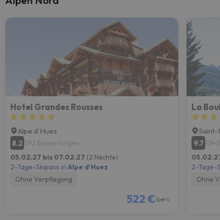
Alpen Nord
Hotel Grandes Rousses
La Boui
Alpe d'Huez
Saint-
8.2
9.7
592 Bewertungen
124 
05.02.27 bis 07.02.27
(2 Nächte)
05.02.2
2-Tage-Skipass in
Alpe d'Huez
2-Tage-S
Ohne Verpflegung
Ohne V
522 €
/pers.