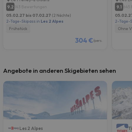
9.2
9.1
143 Bewertungen
645
05.02.27 bis 07.02.27
(2 Nächte)
05.02.2
2-Tage-Skipass in
Les 2 Alpes
2-Tage-S
Frühstück
Ohne V
304 €
/pers.
Angebote in anderen Skigebieten sehen
Les 2 Alpes
T