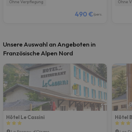
Ohne Verpflegung
Ohne V
490 €
/pers.
Unsere Auswahl an Angeboten in
Französische Alpen Nord
Hôtel Le Cassini
Hôtel 
Le Freney-d'Oisans
Les D