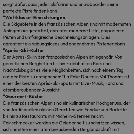
sorgt dafür, dass jeder Skifahrer und Snowboarder seine
perfekte Piste finden kann.
"Weltklasse-Einrichtungen
Die Skigebiete in den französischen Alpen sind mit modernsten
Anlagen ausgestattet, darunter moderne Lifte, präparierte
Pisten und umfangreiche Beschneiungsanlagen. Dies
garantiert ein reibungsloses und angenehmes Pistenerlebnis.
"Après-Ski-Kultur
Der Après-Ski in den französischen Alpen ist legendär. Von
gemütlichen Berghütten bis hin zu lebhaften Bars und
Nachtclubs gibt es viele Möglichkeiten, sich nach einem Tag
auf der Piste zu entspannen: "La Folie Douce in Val Thorens ist
einer der besten Après-Ski-Spots mit Live-Musik, Tanz und
atemberaubender Aussicht.
"Gourmet-Küche
Die französischen Alpen sind ein kulinarischer Hochgenuss, der
von traditionellen alpinen Gerichten wie Fondue und Raclette
bis hin zu Restaurants mit Michelin-Sternen reicht.
Feinschmecker werden die Gelegenheit zu schätzen wissen,
sich inmitten einer atemberaubenden Berglandschaft mit