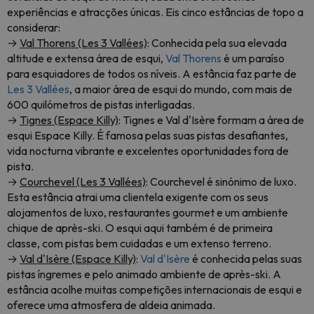
experiências e atracções únicas. Eis cinco estâncias de topo a
considerar:
→
Val Thorens (Les 3 Vallées)
: Conhecida pela sua elevada
altitude e extensa área de esqui,
Val Thorens
é um paraíso
para esquiadores de todos os níveis. A estância faz parte de
Les 3 Vallées
, a maior área de esqui do mundo, com mais de
600 quilómetros de pistas interligadas.
→
Tignes (Espace Killy)
: Tignes e Val d'Isère formam a área de
esqui Espace Killy. É famosa pelas suas pistas desafiantes,
vida nocturna vibrante e excelentes oportunidades fora de
pista.
→
Courchevel (Les 3 Vallées)
: Courchevel é sinónimo de luxo.
Esta estância atrai uma clientela exigente com os seus
alojamentos de luxo, restaurantes gourmet e um ambiente
chique de après-ski. O esqui aqui também é de primeira
classe, com pistas bem cuidadas e um extenso terreno.
→
Val d'Isère (Espace Killy)
:
Val d'Isère
é conhecida pelas suas
pistas íngremes e pelo animado ambiente de après-ski. A
estância acolhe muitas competições internacionais de esqui e
oferece uma atmosfera de aldeia animada.