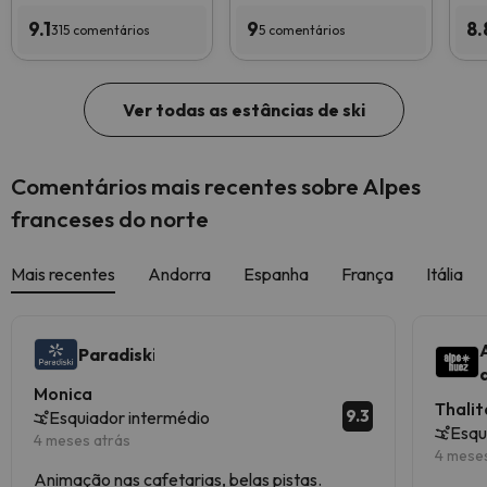
9.1
9
8.
315 comentários
5 comentários
Ver todas as estâncias de ski
Comentários mais recentes sobre Alpes
franceses do norte
Mais recentes
Andorra
Espanha
França
Itália
Paradiski
Monica
Thalit
9.3
Esquiador intermédio
Esqu
4 meses atrás
4 mese
Animação nas cafetarias, belas pistas.