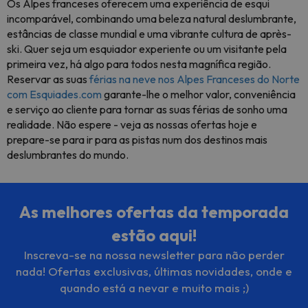
Os Alpes franceses oferecem uma experiência de esqui
incomparável, combinando uma beleza natural deslumbrante,
estâncias de classe mundial e uma vibrante cultura de après-
ski. Quer seja um esquiador experiente ou um visitante pela
primeira vez, há algo para todos nesta magnífica região.
Reservar as suas
férias na neve nos Alpes Franceses do Norte
com Esquiades.com
garante-lhe o melhor valor, conveniência
e serviço ao cliente para tornar as suas férias de sonho uma
realidade. Não espere - veja as nossas ofertas hoje e
prepare-se para ir para as pistas num dos destinos mais
deslumbrantes do mundo.
As melhores ofertas da temporada
estão aqui!
Inscreva-se na nossa newsletter para não perder
nada! Ofertas exclusivas, últimas novidades, onde e
quando está a nevar e muito mais ;)