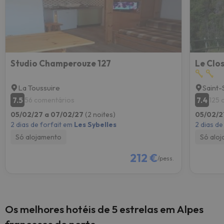
Studio Champerouze 127
Le Clo
La Toussuire
Saint-
7.5
7.4
56 comentários
125 
05/02/27 a 07/02/27
(2 noites)
05/02/2
2 dias de forfait em
Les Sybelles
2 dias de
Só alojamento
Só alo
212 €
/pess.
Os melhores hotéis de 5 estrelas em Alpes