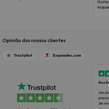
Gostei
esquia
montan
impecá
Opinião dos nossos clientes
Trustpilot
Esquiades.com
Boa E
Um ex
preci
de ne