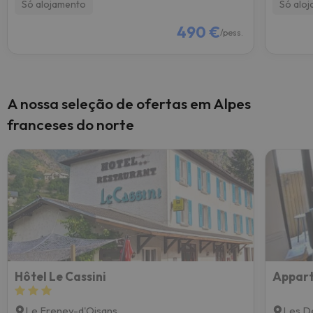
Só alojamento
Só alo
490 €
/pess.
A nossa seleção de ofertas em Alpes
franceses do norte
Hôtel Le Cassini
Appart
Le Freney-d'Oisans
Les D