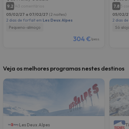
9.2
7.8
143 comentários
5 co
05/02/27 a 07/02/27
(2 noites)
05/02/2
2 dias de forfait em
Les Deux Alpes
2 dias de
Pequeno-almoço
Só alo
304 €
/pess.
Veja os melhores programas nestes destinos
Les Deux Alpes
T