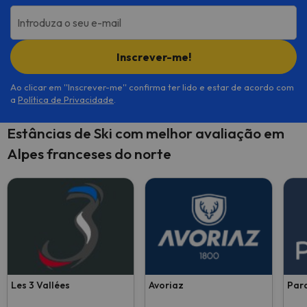
Introduza o seu e-mail
Inscrever-me!
Ao clicar em ''Inscrever-me'' confirma ter lido e estar de acordo com
a
Política de Privacidade
.
Estâncias de Ski com melhor avaliação em
Alpes franceses do norte
Les 3 Vallées
Avoriaz
Para