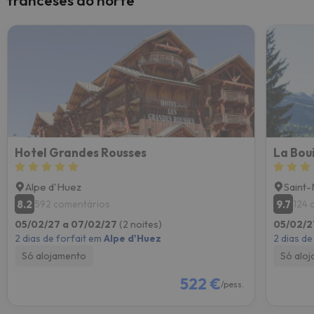
franceses do norte
Hotel Grandes Rousses
La Boui
Alpe d'Huez
Saint-
8.2
9.7
592 comentários
124 
05/02/27 a 07/02/27
(2 noites)
05/02/2
2 dias de forfait em
Alpe d'Huez
2 dias de
Só alojamento
Só alo
522 €
/pess.