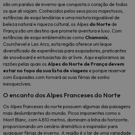
são um paraíso de inverno que conquista o coração de todos
os que ali viajam. Conhecidos pelos seus picos majestosos,
estâncias de esqui lendárias e uma mistura inigualável de
beleza natural e riqueza cultural, os Alpes
do Norte
de
França são um destino que promete aventura e luxo. Com
estâncias de esqui emblemáticas como
Chamonix
,
Courchevel e Les Arcs, esta região oferece um leque
diversificado de experiências para esquiadores, praticantes
de snowboard e entusiastas do ar livre. Aqui exploramos as
razões pelas quais os
Alpes do Norte de França devem
estar no topo da sua lista de viagens
e porque reservar
com Esquiades.com tornará as suas férias de sonho
inesquecíveis.
O encanto dos Alpes Franceses do Norte
Os Alpes franceses do norte possuem algumas das paisagens
mais deslumbrantes do mundo. Picos imponentes como o
Mont Blanc, com 4.810 metros, dominam a linha do horizonte,
proporcionando um cenário dramático e inspirador para
quaisquer férias de inverno. A região é o lar de uma variedade