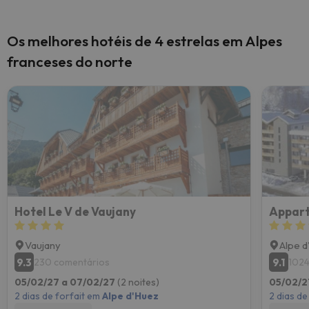
Os melhores hotéis de 4 estrelas em Alpes
franceses do norte
Hotel Le V de Vaujany
Appart
Vaujany
Alpe 
9.3
9.1
230 comentários
1024
05/02/27 a 07/02/27
(2 noites)
05/02/2
2 dias de forfait em
Alpe d'Huez
2 dias de