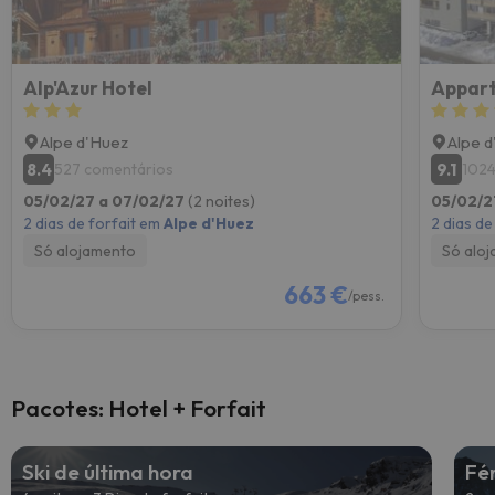
Alp'Azur Hotel
Appart
Alpe d'Huez
Alpe 
8.4
9.1
527 comentários
1024
05/02/27 a 07/02/27
(2 noites)
05/02/2
2 dias de forfait em
Alpe d'Huez
2 dias de
Só alojamento
Só alo
663 €
/pess.
Pacotes: Hotel + Forfait
Ski de última hora
Fé