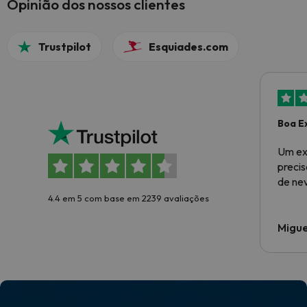
Opinião dos nossos clientes
Trustpilot
Esquiades.com
Boa E
Um ex
preci
de ne
4.4 em 5 com base em 2239 avaliações
Migue