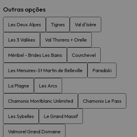
Outras opções
Les Deux Alpes
Tignes
Val d'Isère
Les 3 Vallées
Val Thorens + Orelle
Méribel - Brides Les Bains
Courchevel
Les Menuires-St Martin de Belleville
Paradiski
La Plagne
Les Arcs
Chamonix Montblanc Unlimited
Chamonix Le Pass
Les Sybelles
Le Grand Massif
Valmorel Grand Domaine