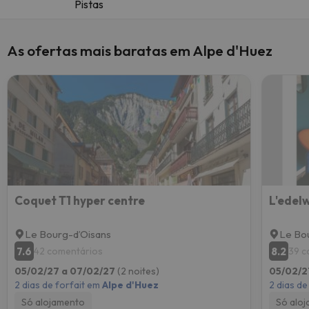
Pistas
As ofertas mais baratas em Alpe d'Huez
Coquet T1 hyper centre
L'edel
Le Bourg-dʼOisans
Le Bo
7.6
8.2
42 comentários
39 c
05/02/27 a 07/02/27
(2 noites)
05/02/2
2 dias de forfait em
Alpe d'Huez
2 dias de
Só alojamento
Só alo