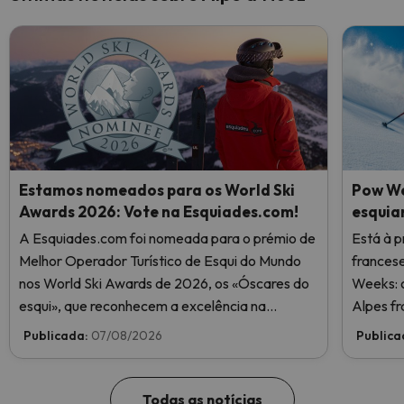
Estamos nomeados para os World Ski
Pow We
Awards 2026: Vote na Esquiades.com!
esquia
A Esquiades.com foi nomeada para o prémio de
Está à p
Melhor Operador Turístico de Esqui do Mundo
frances
nos World Ski Awards de 2026, os «Óscares do
Weeks: o
esqui», que reconhecem a excelência na
Alpes fr
indústria do esqui. Vote agora e ajude-nos a
Publicada:
07/08/2026
Publica
chegar ao topo!
Todas as notícias