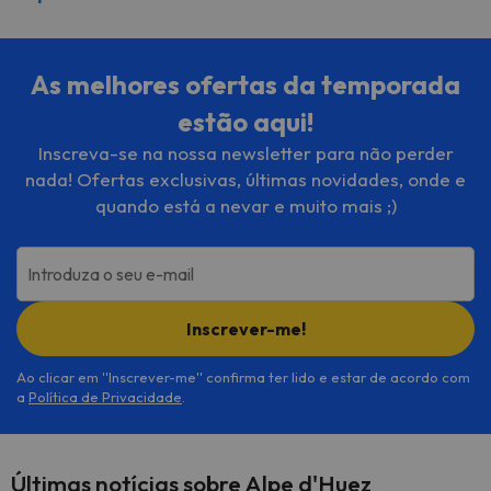
As melhores ofertas da temporada
estão aqui!
Inscreva-se na nossa newsletter para não perder
nada! Ofertas exclusivas, últimas novidades, onde e
quando está a nevar e muito mais ;)
Introduza o seu e-mail
Inscrever-me!
Ao clicar em ''Inscrever-me'' confirma ter lido e estar de acordo com
a
Política de Privacidade
.
Últimas notícias sobre Alpe d'Huez