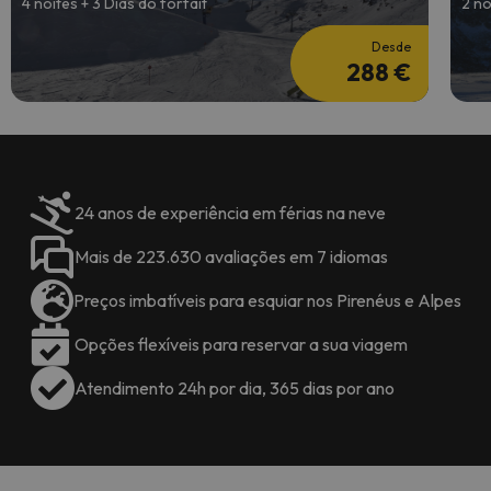
4 noites + 3 Dias do forfait
2 no
Desde
288 €
24 anos de experiência em férias na neve
Mais de 223.630 avaliações em 7 idiomas
Preços imbatíveis para esquiar nos Pirenéus e Alpes
Opções flexíveis para reservar a sua viagem
Atendimento 24h por dia, 365 dias por ano