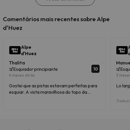
Comentários mais recentes sobre Alpe
d'Huez
Alpe
d'Huez
Thalita
Manue
10
Esquiador principiante
Esqu
4 meses atrás
3 mese
Gostei que as pistas estavam perfeitas para
Lo lar
esquiar. A vista maravilhosa do topo da
montanha e a infraestrutura estava
Traduzi
impecável.