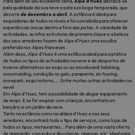
Para além do seu excelente clima,
Alpe d'Huez
destaca-se
pela qualidade da sua neve e pela sua longa temporada, que
decorre
de dezembro a abril
. A estância é ideal para
esquiadores de todos os níveis e foi concebida para oferecer
experiências únicas dentro e fora das pistas. A variedade de
actividades, as infra-estruturas de primeira classe e a beleza
dos seus arredores fazem de Alpe d'Huez uma escolha
preferida nos Alpes franceses.
Além disso, Alpe d'Huez é uma estância ideal para a prática
de todos os tipos de actividades na neve e de desportos de
inverno alternativos ao esqui ou ao snowboard: heliskiing,
snowmobiling, condução no gelo, parapente, ski touring,
snowpark, esqui noturno, ... Entre muitas outras actividades na
neve!
Em Alpe d'Huez, tem a possibilidade de alugar equipamento
de esqui. E se for esquiar com crianças, encontrará um
berçário e um jardim de neve.
Tanto na estância como na aldeia d'Huez e nos seus
arredores, encontrará todo o tipo de serviços, como lojas de
todos os tipos, restaurantes... Para além de uma vasta oferta
de animação, com pubs e discotecas, cinemas, etc. Ideal para