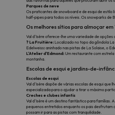
das favoritas para aqueles que procuram abrir os 
Parques de neve
Os praticantes de snowboard e de esqui de estilo l
half-pipes para todos os níveis. Os snowparks de 
Os melhores sítios para almoçar em 
Val d'Isère oferece-lhe uma variedade de opções 
? La Fruitière:
Localizado no topo da gôndola La D
Edelweiss
:
aninhado nas pistas de La Solaise, o E
L'Atelier d'Edmond:
Um restaurante com estrela 
montanha.
Escolas de esqui e jardins-de-infânc
Escolas de esqui
Val d'Isère dispõe de várias escolas de esqui que l
especializada para o ajudar a tirar o máximo parti
Creches e clubes infantis
Val d'Isère é um destino fantástico para famílias.
pequenos entretidos enquanto os pais desfrutam do
possam ir para as pistas com tranquilidade.