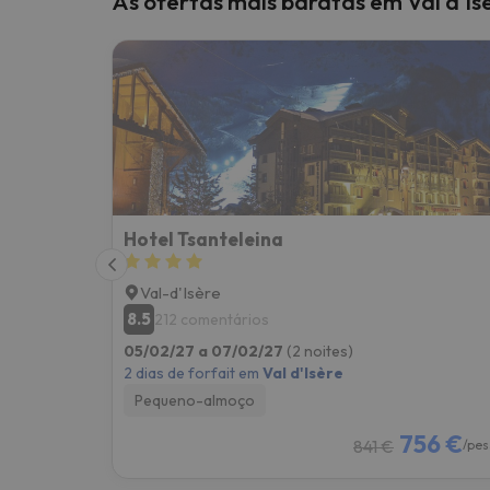
As ofertas mais baratas em Val d'Is
Bem, parece que o nosso Seeker perdeu o seu
Hotel Tsanteleina
Val-d'Isère
8.5
212 comentários
05/02/27 a 07/02/27
(2 noites)
2 dias de forfait em
Val d'Isère
Pequeno-almoço
756 €
841 €
/pes