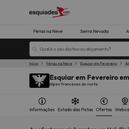
Férias na Neve
Sierra Nevada
A
Início
Férias na Neve
Esquiar em Fevereiro
Al
Férias na neve
Hotéis de montan
Esquiar em Fevereiro em 
Alpes franceses do norte
Informações
Estado das Pistas
Ofertas
Webc
Oops, não encontramos nenhum resultado que 