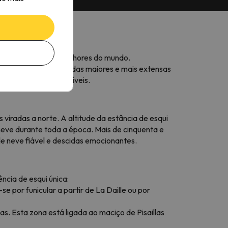
lugar entre as dez melhores do mundo.
elo, tornando-a numa das maiores e mais extensas
adores de todos os níveis.
 viradas a norte. A altitude da estância de esqui
 neve durante toda a época. Mais de cinquenta e
 neve fiável e descidas emocionantes.
ncia de esqui única:
 por funicular a partir de La Daille ou por
as. Esta zona está ligada ao maciço de Pisaillas