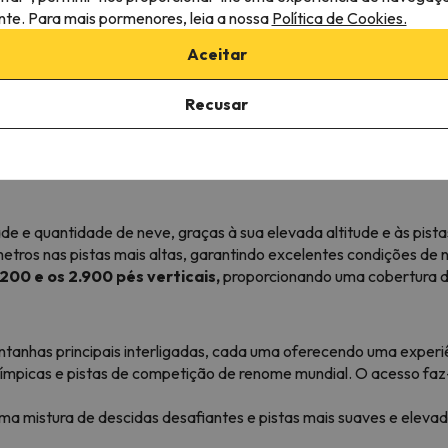
ante. Para mais pormenores, leia a nossa
Política de Cookies.
Aceitar
Recusar
al d'Isère é uma estância de esqui que orgulhosamente ocupa um 
sè
;re, esta estância oferece uma experiência de esqui sem paral
 de neve e um vasto terreno, Val d'Isère é um paraíso para esqui
e
de e quantidade de neve, graças à sua elevada altitude e às pistas
metros nas pistas mais altas, garantindo excelentes condições de
200 e os 2.900 pés verticais,
proporcionando uma cobertura de
ontanhas principais interligadas, cada uma oferecendo uma experiê
ímpicas e pistas de competição de renome mundial. O acesso faz-se
uma mistura de descidas desafiantes e pistas mais suaves e elevad