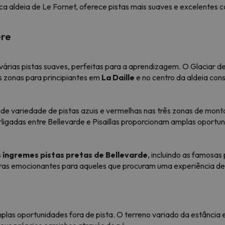
sca aldeia de Le Fornet, oferece pistas mais suaves e excelentes 
ère
 várias pistas suaves, perfeitas para a aprendizagem. O Glaciar de 
as zonas para principiantes em
La Daille
e no centro da aldeia con
e variedade de pistas azuis e vermelhas nas três zonas de mont
erligadas entre Bellevarde e Pisaillas proporcionam amplas oport
s
íngremes pistas pretas de Bellevarde
, incluindo as famosas 
uras emocionantes para aqueles que procuram uma experiência de 
amplas oportunidades fora de pista. O terreno variado da estância