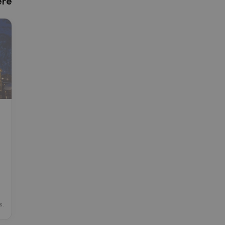
ère
 caminho. Assim que encontrar a sua bússola, estará de volta.
s.