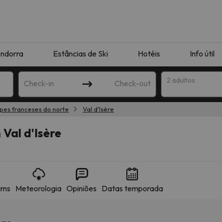
ndorra
Estâncias de Ski
Hotéis
Info útil
2 adultos
Check-in
Check-out
pes franceses do norte
Val d'Isère
ha
Val d'Isère
ams
Meteorologia
Opiniões
Datas temporada
corresponda à sua pesquisa. Tente modificar o destino.