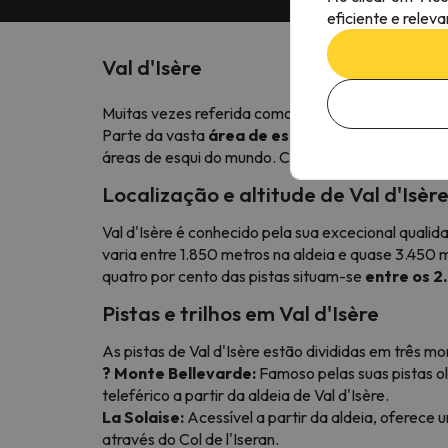
eficiente e relev
Val d'Isère
Muitas vezes referida como a Rainha dos Alpes, V
Parte da vasta
área de esqui de Tignes-Val d'I
áreas de esqui do mundo. Com excelentes condições
Localização e altitude de Val d'Isèr
Val d'Isère é conhecido pela sua excecional qualida
varia entre 1.850 metros na aldeia e quase 3.450 
quatro por cento das pistas situam-se
entre os 2.
Pistas e trilhos em Val d'Isère
As pistas de Val d'Isère estão divididas em três m
? Monte Bellevarde:
Famoso pelas suas pistas ol
teleférico a partir da aldeia de Val d'Isère.
La Solaise:
Acessível a partir da aldeia, oferece 
através do Col de l'Iseran.