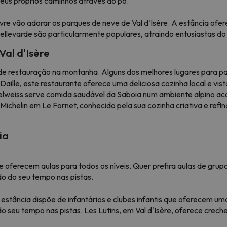
seus próprios caminhos através do pó.
ivre vão adorar os parques de neve de Val d'Isère. A estância of
Bellevarde são particularmente populares, atraindo entusiastas do
Val d'Isère
de restauração na montanha. Alguns dos melhores lugares para pa
aille, este restaurante oferece uma deliciosa cozinha local e vis
delweiss serve comida saudável da Saboia num ambiente alpino ac
Michelin em Le Fornet, conhecido pela sua cozinha criativa e refi
ia
he oferecem aulas para todos os níveis. Quer prefira aulas de grup
do do seu tempo nas pistas.
 A estância dispõe de infantários e clubes infantis que oferecem u
 seu tempo nas pistas. Les Lutins, em Val d'Isère, oferece crech