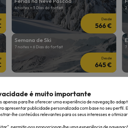
Férias na Neve Páscoa
F
4 noites + 3 Dias do forfait
2
e
Desde
€
566 €
Semana de Ski
E
7 noites + 6 Dias do forfait
7
e
Desde
€
645 €
ivacidade é muito importante
es apenas para lhe oferecer uma experiência de navegação adapt
ra apresentar publicidade personalizada com base no seu perfil. 
 avaliações em
Preços imbatíveis para esquiar
Opções flexívei
rar-lhe conteúdos relevantes para os seus interesses e otimizar 
nos Pirenéus e Alpes
sua viagem
itar", permitir-nos proporcionar-lhe uma experiência de navegaç