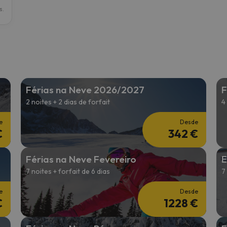
s.
Férias na Neve 2026/2027
F
2 noites + 2 dias de forfait
4
e
Desde
€
342 €
Férias na Neve Fevereiro
E
7 noites + forfait de 6 dias
7
e
Desde
€
1228 €