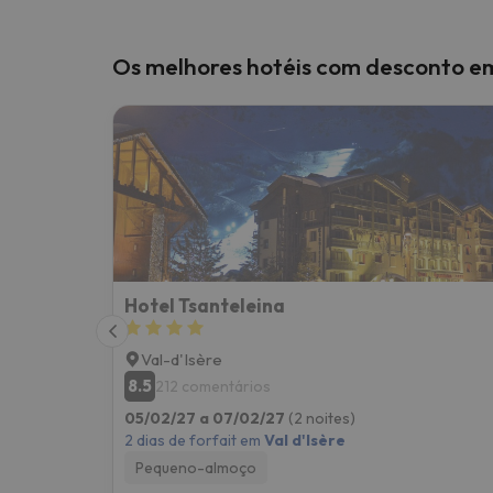
Os melhores hotéis com desconto em
Hotel Tsanteleina
Val-d'Isère
8.5
212 comentários
05/02/27 a 07/02/27
(2 noites)
2 dias de forfait em
Val d'Isère
Pequeno-almoço