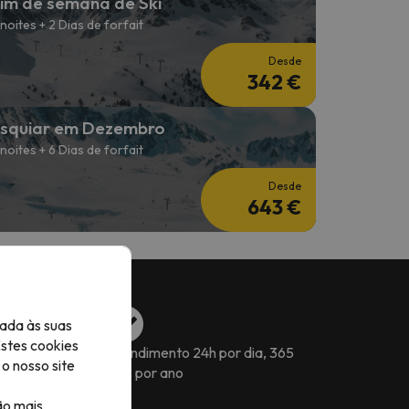
im de semana de Ski
 noites + 2 Dias de forfait
Desde
342 €
squiar em Dezembro
 noites + 6 Dias de forfait
Desde
643 €
ada às suas
Estes cookies
s para reservar a
Atendimento 24h por dia, 365
o nosso site
dias por ano
ão mais