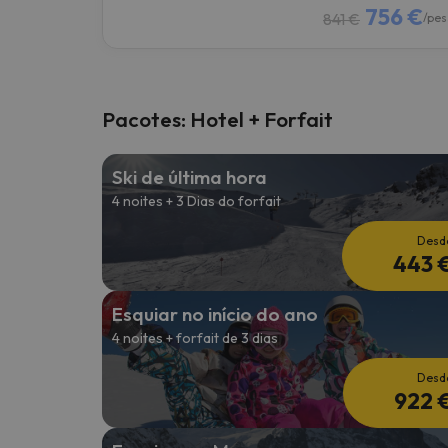
756 €
841 €
/pes
Pacotes: Hotel + Forfait
Ski de última hora
4 noites + 3 Dias do forfait
Desd
443 
Esquiar no início do ano
4 noites + forfait de 3 dias
Desd
922 