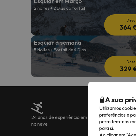
Esquiar em Março
2 noites + 2 Dias do forfait
Desd
364 
Esquiar à semana
5 Noites + Forfait de 4 Dias
Desd
329 
A sua pr
Utilizamos cooki
preferências e pa
24 anos de experiência em férias
Mais de 222.905
permitem-nos most
na neve
7 idiomas
para si.
Ao clicar em "Ace