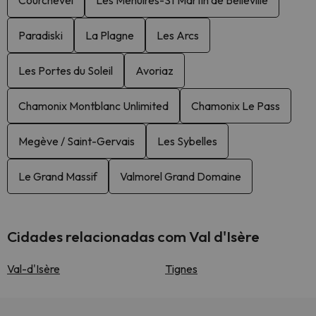
Courchevel
Les Menuires-St Martin de Belleville
Paradiski
La Plagne
Les Arcs
Les Portes du Soleil
Avoriaz
Chamonix Montblanc Unlimited
Chamonix Le Pass
Megève / Saint-Gervais
Les Sybelles
Le Grand Massif
Valmorel Grand Domaine
Cidades relacionadas com Val d'Isère
Val-d'Isère
Tignes