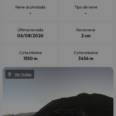
Neve acumulada
Tipo de neve
-
-
Última nevada
Nova neve
06/08/2026
2 cm
Cota mínima
Cota máxima
1550 m
3456 m
Ver todas