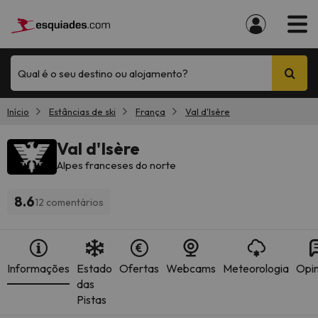
Qual é o seu destino ou alojamento?
Início
Estâncias de ski
França
Val d'Isère
Val d'Isère
Alpes franceses do norte
8.6
12 comentários
Informações
Estado
Ofertas
Webcams
Meteorologia
Opin
das
Pistas