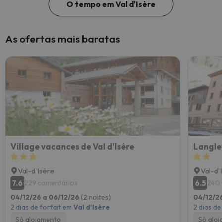
O tempo em Val d'Isère
As ofertas mais baratas
Village vacances de Val d'Isère
Langle
Val-d'Isère
Val-d'
7.6
6.5
229 comentários
240 
04/12/26 a 06/12/26
(2 noites)
04/12/2
2 dias de forfait em
Val d'Isère
2 dias de
Só alojamento
Só alo