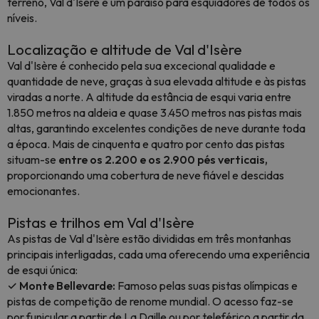
terreno, Val d'Isère é um paraíso para esquiadores de todos os
níveis.
Localização e altitude de Val d'Isère
Val d'Isère é conhecido pela sua excecional qualidade e
quantidade de neve, graças à sua elevada altitude e às pistas
viradas a norte. A altitude da estância de esqui varia entre
1.850 metros na aldeia e quase 3.450 metros nas pistas mais
altas, garantindo excelentes condições de neve durante toda
a época. Mais de cinquenta e quatro por cento das pistas
situam-se
entre os 2.200 e os 2.900 pés verticais,
proporcionando uma cobertura de neve fiável e descidas
emocionantes.
Pistas e trilhos em Val d'Isère
As pistas de Val d'Isère estão divididas em três montanhas
principais interligadas, cada uma oferecendo uma experiência
de esqui única:
✓ Monte Bellevarde:
Famoso pelas suas pistas olímpicas e
pistas de competição de renome mundial. O acesso faz-se
por funicular a partir de La Daille ou por teleférico a partir da