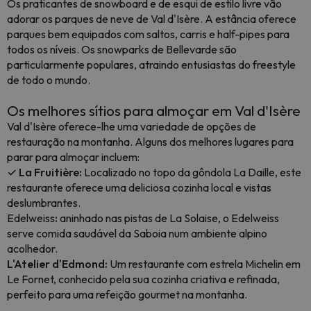
Os praticantes de snowboard e de esqui de estilo livre vão
adorar os parques de neve de Val d'Isère. A estância oferece
parques bem equipados com saltos, carris e half-pipes para
todos os níveis. Os snowparks de Bellevarde são
particularmente populares, atraindo entusiastas do freestyle
de todo o mundo.
Os melhores sítios para almoçar em Val d'Isère
Val d'Isère oferece-lhe uma variedade de opções de
restauração na montanha. Alguns dos melhores lugares para
parar para almoçar incluem:
✓ La Fruitière:
Localizado no topo da gôndola La Daille, este
restaurante oferece uma deliciosa cozinha local e vistas
deslumbrantes.
Edelweiss
:
aninhado nas pistas de La Solaise, o Edelweiss
serve comida saudável da Saboia num ambiente alpino
acolhedor.
L'Atelier d'Edmond:
Um restaurante com estrela Michelin em
Le Fornet, conhecido pela sua cozinha criativa e refinada,
perfeito para uma refeição gourmet na montanha.