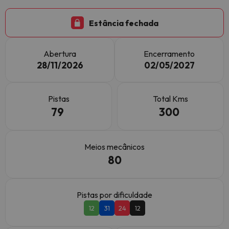
Estância fechada
Abertura
Encerramento
28/11/2026
02/05/2027
Pistas
Total Kms
79
300
Meios mecânicos
80
Pistas por dificuldade
12
31
24
12