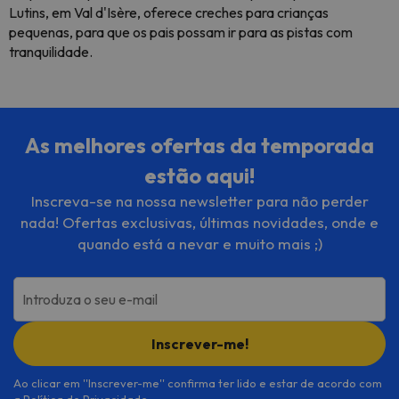
Lutins, em Val d'Isère, oferece creches para crianças
pequenas, para que os pais possam ir para as pistas com
tranquilidade.
As melhores ofertas da temporada
estão aqui!
Inscreva-se na nossa newsletter para não perder
nada! Ofertas exclusivas, últimas novidades, onde e
quando está a nevar e muito mais ;)
Introduza o seu e-mail
Inscrever-me!
Ao clicar em ''Inscrever-me'' confirma ter lido e estar de acordo com