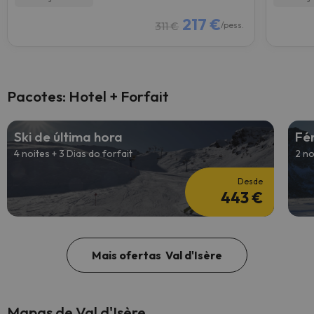
217 €
311 €
/pess.
Pacotes: Hotel + Forfait
Ski de última hora
Fé
4 noites + 3 Dias do forfait
2 no
Desde
443 €
Mais ofertas Val d'Isère
Mapas de Val d'Isère