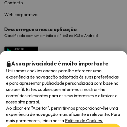
Contacto
Web corporativa
Descarregue a nossa aplicação
Classificado com uma média de 4,6/5 no iOS e Android.
A sua privacidade é muito importante
Utilizamos cookies apenas para lhe oferecer uma
experiência de navegação adaptada às suas preferências
e para apresentar publicidade personalizada com base no
seu perfil. Estes cookies permitem-nos mostrar-lhe
conteúdos relevantes para os seus interesses e otimizar o
Métodos de pagamento disponíveis
nosso site para si.
Ao clicar em "Aceitar", permitir-nos proporcionar-lhe uma
experiência de navegação mais eficiente e relevante. Para
mais pormenores, leia a nossa
Política de Cookies.