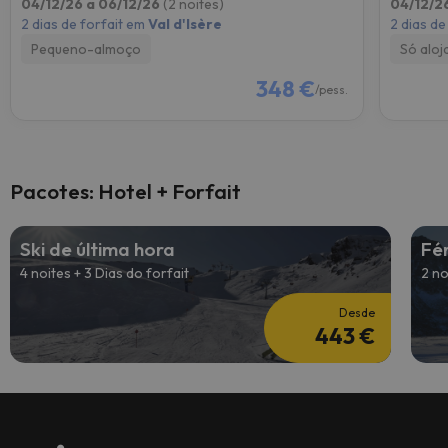
04/12/26 a 06/12/26
(2 noites)
04/12/2
2 dias de forfait em
Val d'Isère
2 dias de
Pequeno-almoço
Só alo
348 €
/pess.
Pacotes: Hotel + Forfait
Ski de última hora
Fé
4 noites + 3 Dias do forfait
2 no
Desde
443 €