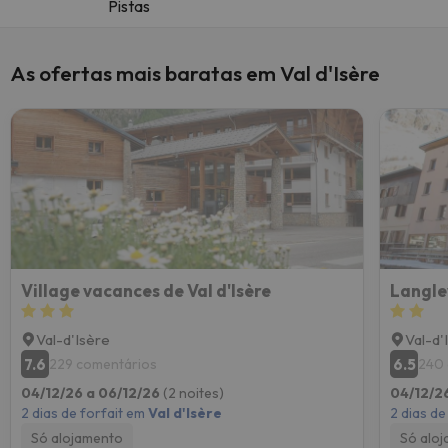
Pistas
As ofertas mais baratas em Val d'Isère
Village vacances de Val d'Isère
Langle
Val-d'Isère
Val-d'
7.6
6.5
229 comentários
240 
04/12/26 a 06/12/26
(2 noites)
04/12/2
2 dias de forfait em
Val d'Isère
2 dias de
Só alojamento
Só alo