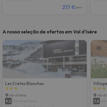
217 €
/pess.
A nossa seleção de ofertas em Val d'Isère
Les Cretes Blanches
Village
Val-d'Isère
Val-d'
9.2
7.6
513 comentários
229 