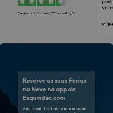
preci
de ne
4.4 em 5 com base em 2239 avaliações
Migue
Reserve as suas Férias
na Neve na app da
Esquiades.com
Aqui encontra tudo o que precisa: