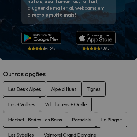
hotéis, apartamentos, forfait,
aluguer de material, webcams em
directo e muito mais!
4.6/5
4.8/5
Outras opções
Les Deux Alpes
Alpe d'Huez
Tignes
Les 3 Vallées
Val Thorens + Orelle
Méribel - Brides Les Bains
Paradiski
La Plagne
Les Sybelles
Valmorel Grand Domaine