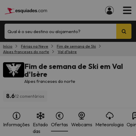
Qual é o seu destino ou alojamento?
Início
Férias na Neve
Fim de semana de Ski
Alpes franceses do norte
Val d'Isère
Fim de semana de Ski em Val
d'Isère
Alpes franceses do norte
8.6
12 comentários
Informações
Estado
Ofertas
Webcams
Meteorologia
Opin
das