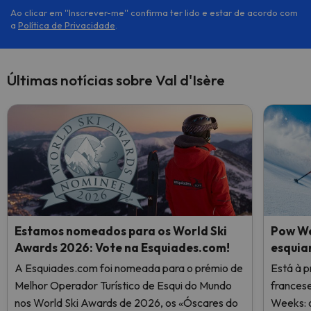
Ao clicar em ''Inscrever-me'' confirma ter lido e estar de acordo com
a
Política de Privacidade
.
Últimas notícias sobre Val d'Isère
Estamos nomeados para os World Ski
Pow We
Awards 2026: Vote na Esquiades.com!
esquia
A Esquiades.com foi nomeada para o prémio de
Está à p
Melhor Operador Turístico de Esqui do Mundo
frances
nos World Ski Awards de 2026, os «Óscares do
Weeks: o