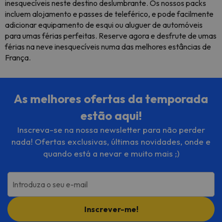
inesquecíveis neste destino deslumbrante. Os nossos packs
incluem alojamento e passes de teleférico, e pode facilmente
adicionar equipamento de esqui ou aluguer de automóveis
para umas férias perfeitas. Reserve agora e desfrute de umas
férias na neve inesquecíveis numa das melhores estâncias de
França.
As melhores ofertas da temporada
estão aqui!
Inscreva-se na nossa newsletter para não perder
nada! Ofertas exclusivas, últimas novidades, onde e
quando está a nevar e muito mais ;)
Introduza o seu e-mail
Inscrever-me!