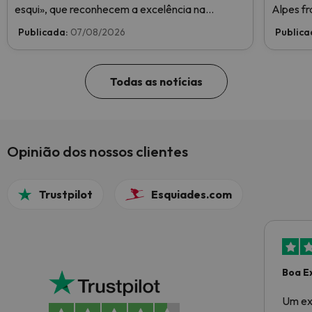
esqui», que reconhecem a excelência na
Alpes fr
indústria do esqui. Vote agora e ajude-nos a
Publicada:
07/08/2026
Publica
chegar ao topo!
Todas as notícias
Opinião dos nossos clientes
Trustpilot
Esquiades.com
Boa E
Um ex