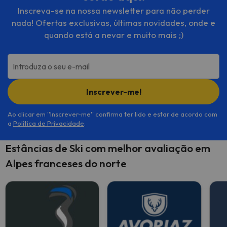
Inscreva-se na nossa newsletter para não perder
nada! Ofertas exclusivas, últimas novidades, onde e
quando está a nevar e muito mais ;)
Introduza o seu e-mail
Inscrever-me!
Ao clicar em ''Inscrever-me'' confirma ter lido e estar de acordo com
a
Política de Privacidade
.
Estâncias de Ski com melhor avaliação em
Alpes franceses do norte