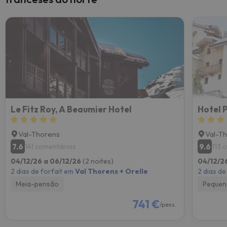
Le Fitz Roy, A Beaumier Hotel
Hotel 
Val-Thorens
Val-T
7.6
9.6
141 comentários
113 
04/12/26 a 06/12/26
(2 noites)
04/12/2
2 dias de forfait em
Val Thorens + Orelle
2 dias de
Meia-pensão
Pequen
741 €
/pess.