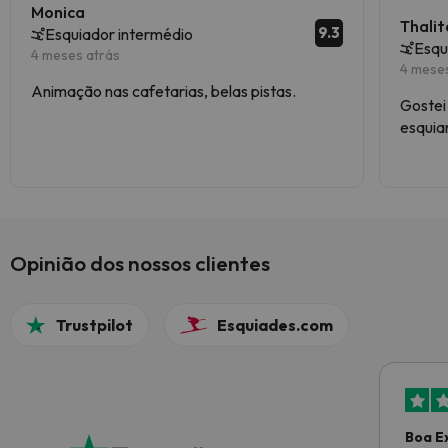
Monica
Thalit
9.3
Esquiador intermédio
Esqu
4 meses atrás
4 mese
Animação nas cafetarias, belas pistas.
Gostei
esquia
montan
impecá
Opinião dos nossos clientes
Trustpilot
Esquiades.com
Boa E