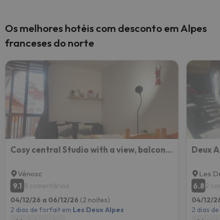
Os melhores hotéis com desconto em Alpes
franceses do norte
Cosy central Studio with a view, balcony 20m2 4ppl
Vénosc
Les D
9.1
6.8
8 comentários
2 co
04/12/26 a 06/12/26
(2 noites)
04/12/2
2 dias de forfait em
Les Deux Alpes
2 dias de