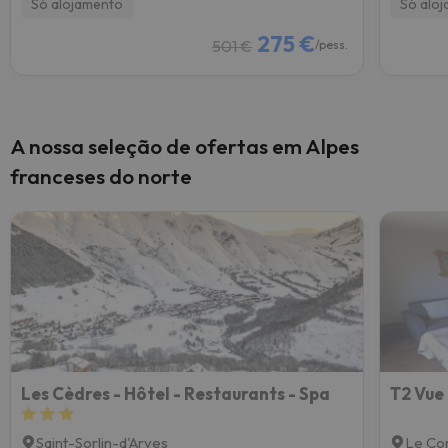
Só alojamento
Só alo
275 €
501 €
/pess.
A nossa seleção de ofertas em Alpes
franceses do norte
Les Cèdres - Hôtel - Restaurants - Spa
T2 Vue
Saint-Sorlin-d'Arves
Le Co