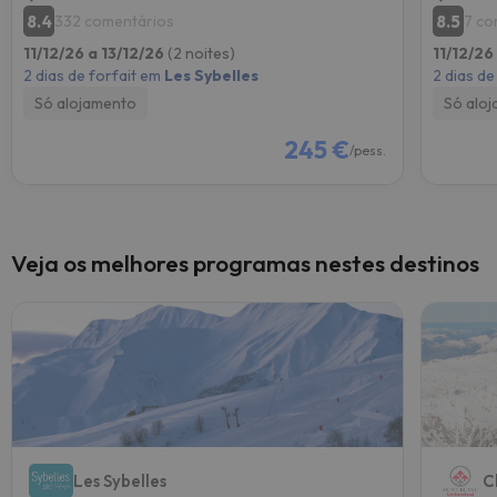
8.4
8.5
332 comentários
7 co
11/12/26 a 13/12/26
(2 noites)
11/12/26
2 dias de forfait em
Les Sybelles
2 dias de
Só alojamento
Só alo
245 €
/pess.
Veja os melhores programas nestes destinos
Les Sybelles
C