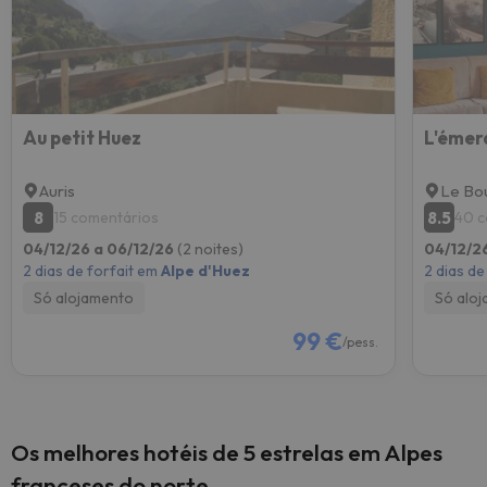
Au petit Huez
L'émer
Auris
Le Bo
8
8.5
15 comentários
40 c
04/12/26 a 06/12/26
(2 noites)
04/12/2
2 dias de forfait em
Alpe d'Huez
2 dias de
Só alojamento
Só alo
99 €
/pess.
Os melhores hotéis de 5 estrelas em Alpes
franceses do norte