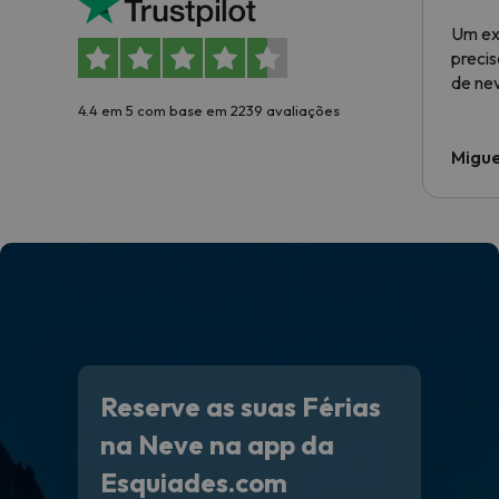
Um ex
preci
de ne
4.4 em 5 com base em 2239 avaliações
Migue
Reserve as suas Férias
na Neve na app da
Esquiades.com