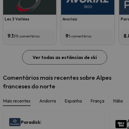
Les 3 Vallées
Avoriaz
Para
9.1
9
8.
315 comentários
5 comentários
Ver todas as estâncias de ski
Comentários mais recentes sobre Alpes
franceses do norte
Mais recentes
Andorra
Espanha
França
Itália
Paradiski