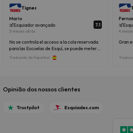
Tignes
Mario
Ferna
7.1
Esquiador avançado
Esqu
3 meses atrás
4 mese
No se controla el acceso a la cola reservada
Gran e
para las Escuelas de Esquí, se puede meter
cualquiera que se quiera identificar como
Traduzido de Espanhol
Traduzi
Profesor, o cualquiera en general, podrían
identificarlo como cola para Individuales
Opinião dos nossos clientes
Trustpilot
Esquiades.com