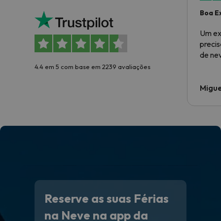
Boa E
Um ex
preci
de ne
4.4 em 5 com base em 2239 avaliações
Migue
Reserve as suas Férias
na Neve na app da