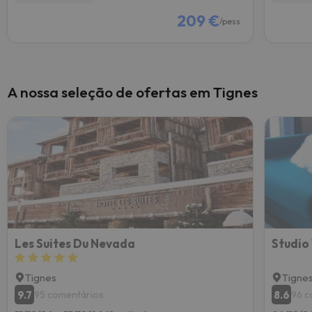
209 €
/pess.
A nossa seleção de ofertas em Tignes
Les Suites Du Nevada
Tignes
Tigne
9.7
8.6
95 comentários
96 c