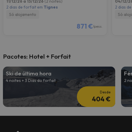
11/12/26 a 13/12/26
(2 noites)
04/12/2
2 dias de forfait em
Tignes
2 dias de
Só alojamento
Só alo
871 €
/pess.
Pacotes: Hotel + Forfait
Ski de última hora
Fé
4 noites + 3 Dias do forfait
2 no
Desde
404 €