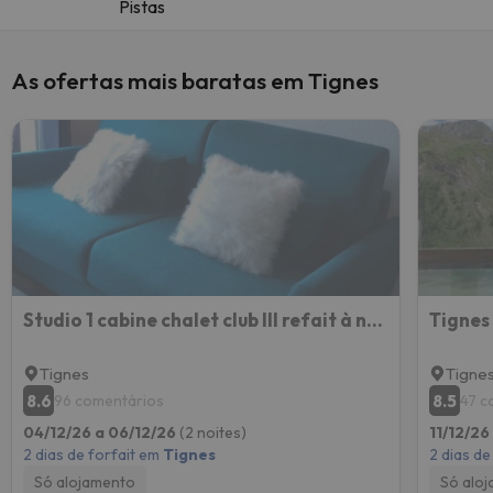
Pistas
As ofertas mais baratas em Tignes
Studio 1 cabine chalet club III refait à neuf
Tignes
Tigne
8.6
8.5
96 comentários
47 c
04/12/26 a 06/12/26
(2 noites)
11/12/26
2 dias de forfait em
Tignes
2 dias de
Só alojamento
Só alo