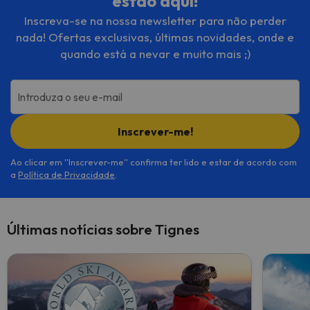
estão aqui!
Inscreva-se na nossa newsletter para não perder
nada! Ofertas exclusivas, últimas novidades, onde e
quando está a nevar e muito mais ;)
Introduza o seu e-mail
Inscrever-me!
Ao clicar em ''Inscrever-me'' confirma ter lido e estar de acordo com
a
Política de Privacidade
.
Últimas notícias sobre Tignes