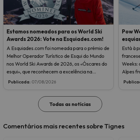
Estamos nomeados para os World Ski
Pow We
Awards 2026: Vote na Esquiades.com!
esquia
A Esquiades.com foi nomeada para o prémio de
Está à p
Melhor Operador Turístico de Esqui do Mundo
frances
nos World Ski Awards de 2026, os «Óscares do
Weeks: o
esqui», que reconhecem a excelência na
Alpes fr
indústria do esqui. Vote agora e ajude-nos a
Publicada:
07/08/2026
Publica
chegar ao topo!
Todas as notícias
Comentários mais recentes sobre Tignes