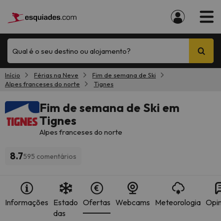
Qual é o seu destino ou alojamento?
Início
Férias na Neve
Fim de semana de Ski
Alpes franceses do norte
Tignes
Fim de semana de Ski em
Tignes
Alpes franceses do norte
8.7
595 comentários
Informações
Estado
Ofertas
Webcams
Meteorologia
Opin
das