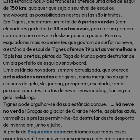
Esta estância nos Alpes franceses oferece uma área de esqui
de
150 km
, qualquer que seja o seu nível de esqui ou
snowboard, as possibilidades nestas pistas são infinitas.
Em Tignes, encontrará um total de
6 pistas verdes
(com
elevadores gratuitos) e
33 pistas azuis
, para ter um primeiro
contacto com a neve e deslizar pouco a pouco. Para os
esquiadores mais experientes que gostam de surfar na neve,
a estância de esqui de Tignes oferece
19 pistas vermelhas
e
16
pistas pretas
, pistas da Taça do Mundo para desfrutar de
um dia perfeito de esqui ou snowboard.
Uma estância inovadora, sempre actualizada, que oferece
actividades
variadas
e originais, como mergulho no gelo,
circuitos de gelo, ski-joering, parapente, escalada, trenós
puxados por cães, motas de neve, snowmobiling, karting no
gelo, heliskiing...
Tignes pode orgulhar-se da sua estância porque...
... há neve
no verão!
Graças ao glaciar de Grande Motte, as pistas azuis,
vermelhas e pretas permitir-lhe-ão desfrutar deste desporto
de inverno em junho e julho.
A partir de
Esquiades.com
acreditamos que todos esses
aspectos você tem que ver por si mesmo e descobrir por que