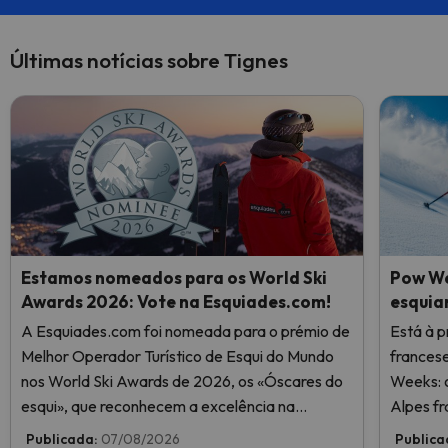
Últimas notícias sobre Tignes
Estamos nomeados para os World Ski
Pow We
Awards 2026: Vote na Esquiades.com!
esquia
A Esquiades.com foi nomeada para o prémio de
Está à p
Melhor Operador Turístico de Esqui do Mundo
frances
nos World Ski Awards de 2026, os «Óscares do
Weeks: o
esqui», que reconhecem a excelência na
Alpes fr
indústria do esqui. Vote agora e ajude-nos a
Publicada:
07/08/2026
Publica