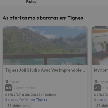
Pistas
As ofertas mais baratas em Tignes
Tignes Joli Studio Avec Vue Imprenable Sur Le Lac
Tignes
Tigne
8.5
8.1
47 comentários
36 c
06/02/27 a 08/02/27
(2 noites)
07/02/2
2 dias de forfait em
Tignes
2 dias de
Só alojamento
Só alo