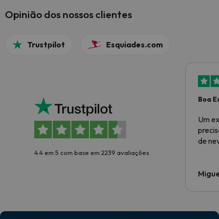
Opinião dos nossos clientes
Trustpilot
Esquiades.com
Boa E
Um ex
preci
de ne
4.4 em 5 com base em 2239 avaliações
Migue