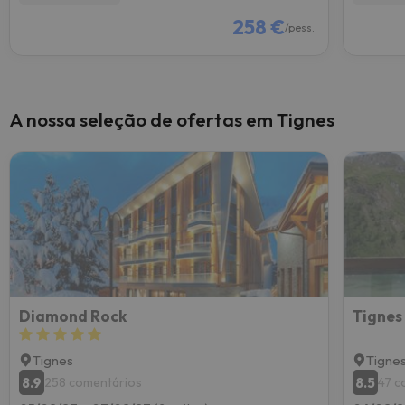
258 €
/pess.
A nossa seleção de ofertas em Tignes
Diamond Rock
Tignes
Tigne
8.9
8.5
258 comentários
47 c