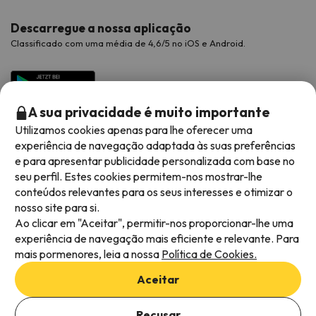
Descarregue a nossa aplicação
Classificado com uma média de 4,6/5 no iOS e Android.
A sua privacidade é muito importante
Utilizamos cookies apenas para lhe oferecer uma
experiência de navegação adaptada às suas preferências
e para apresentar publicidade personalizada com base no
seu perfil. Estes cookies permitem-nos mostrar-lhe
conteúdos relevantes para os seus interesses e otimizar o
Métodos de pagamento disponíveis
nosso site para si.
Ao clicar em "Aceitar", permitir-nos proporcionar-lhe uma
experiência de navegação mais eficiente e relevante. Para
mais pormenores, leia a nossa
Política de Cookies.
Termos e condições gerais
Aceitar
Privacidade dos dados
Política de cookies
Recusar