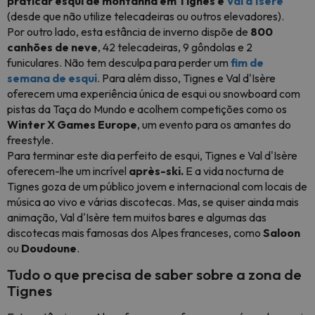
praticar esqui de montanha em Tignes e
Val d'Isère
(desde que não utilize telecadeiras ou outros elevadores).
Por outro lado, esta estância de inverno dispõe de
800
canhões de neve
, 42 telecadeiras, 9 gôndolas e 2
funiculares. Não tem desculpa para perder um
fim de
semana de esqui
. Para além disso, Tignes e Val d'Isère
oferecem uma experiência única de esqui ou snowboard com
pistas da Taça do Mundo e acolhem competições como os
Winter X Games Europe
, um evento para os amantes do
freestyle.
Para terminar este dia perfeito de esqui, Tignes e Val d'Isère
oferecem-lhe um incrível
après-ski.
E a vida nocturna de
Tignes goza de um público jovem e internacional com locais de
música ao vivo e várias discotecas. Mas, se quiser ainda mais
animação, Val d'Isère tem muitos bares e algumas das
discotecas mais famosas dos Alpes franceses, como
Saloon
ou
Doudoune
.
Tudo o que precisa de saber sobre a zona de
Tignes