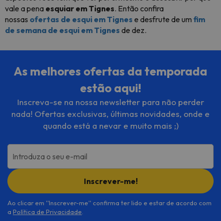
vale a pena
esquiar em Tignes
. Então confira
nossas
ofertas de esqui em Tignes
e desfrute de um
fim
de semana de esqui em Tignes
de dez.
As melhores ofertas da temporada
estão aqui!
Inscreva-se na nossa newsletter para não perder
nada! Ofertas exclusivas, últimas novidades, onde e
quando está a nevar e muito mais ;)
Introduza o seu e-mail
Inscrever-me!
Ao clicar em ''Inscrever-me'' confirma ter lido e estar de acordo com
a
Política de Privacidade
.