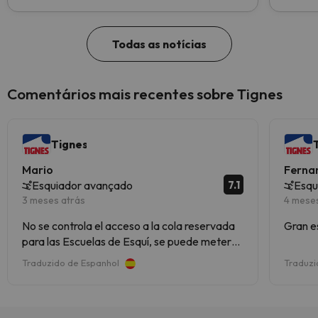
chegar ao topo!
Todas as notícias
Comentários mais recentes sobre Tignes
Tignes
Mario
Ferna
7.1
Esquiador avançado
Esqu
3 meses atrás
4 mese
No se controla el acceso a la cola reservada
Gran e
para las Escuelas de Esquí, se puede meter
cualquiera que se quiera identificar como
Traduzido de Espanhol
Traduzi
Profesor, o cualquiera en general, podrían
identificarlo como cola para Individuales