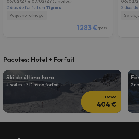
05/02/27 a 07/02/27
(2 noites)
06/02/2
2 dias de forfait em
Tignes
2 dias de
Pequeno-almoço
Só alo
1283 €
/pess.
Pacotes: Hotel + Forfait
Ski de última hora
Fé
4 noites + 3 Dias do forfait
2 no
Desde
404 €