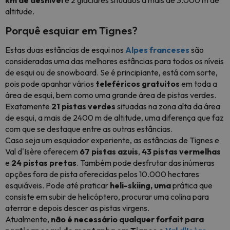
km de desnível
e 2 glaciares situados a mais de 3.000 m de
altitude.
Porquê esquiar em Tignes
?
Estas duas estâncias de esqui nos
Alpes franceses
são
consideradas uma das melhores estâncias para todos os níveis
de esqui ou de snowboard. Se é principiante, está com sorte,
pois pode apanhar vários
teleféricos gratuitos
em toda a
área de esqui, bem como uma grande área de pistas verdes.
Exatamente
21 pistas verdes
situadas na zona alta da área
de esqui, a mais de 2400 m de altitude, uma diferença que faz
com que se destaque entre as outras estâncias.
Caso seja um esquiador experiente, as estâncias de Tignes e
Val d'Isère oferecem
67 pistas azuis
,
43 pistas vermelhas
e
24 pistas pretas
. Também pode desfrutar das inúmeras
opções fora de pista oferecidas pelos 10.000 hectares
esquiáveis. Pode até praticar
heli-skiing, uma
prática que
consiste em subir de helicóptero, procurar uma colina para
aterrar e depois descer as pistas virgens.
Atualmente,
não é necessário qualquer forfait para