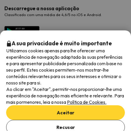
Descarregue a nossa aplicação
Classificado com uma média de 4,6/5 no iOS e Android.
A sua privacidade é muito importante
Utilizamos cookies apenas para lhe oferecer uma
experiência de navegação adaptada às suas preferências
e para apresentar publicidade personalizada com base no
seu perfil. Estes cookies permitem-nos mostrar-lhe
conteúdos relevantes para os seus interesses e otimizar o
Métodos de pagamento disponíveis
nosso site para si.
Ao clicar em "Aceitar", permitir-nos proporcionar-lhe uma
experiência de navegação mais eficiente e relevante. Para
mais pormenores, leia a nossa
Política de Cookies.
Termos e condições gerais
Aceitar
Privacidade dos dados
Política de cookies
Recusar