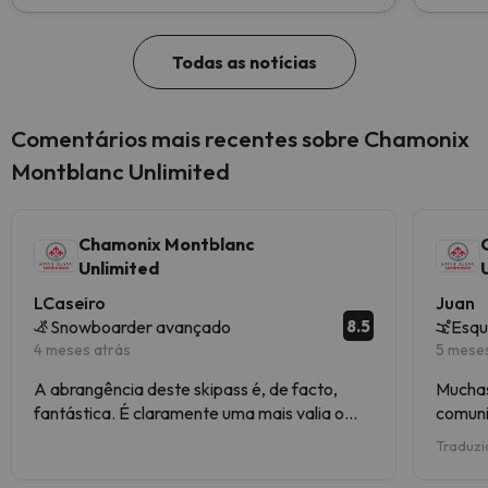
Todas as notícias
Comentários mais recentes sobre Chamonix
Montblanc Unlimited
Chamonix Montblanc
Unlimited
LCaseiro
Juan
8.5
Snowboarder avançado
Esqu
4 meses atrás
5 mese
A abrangência deste skipass é, de facto,
Muchas
fantástica. É claramente uma mais valia o
comuni
facto de dar acesso a Courmayeur e a
Traduzi
Megève, apesar de alguma custo extra de
transporte. A qualidade dos meios