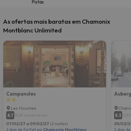
Pistas
As ofertas mais baratas em Chamonix
Montblanc Unlimited
Campanules
Auberg
Les Houches
Chamo
8.7
8.3
1428 comentários
1233
07/02/27 a 09/02/27
(2 noites)
05/02/2
2 dias de forfait em
Chamonix Montblanc
2 dias de