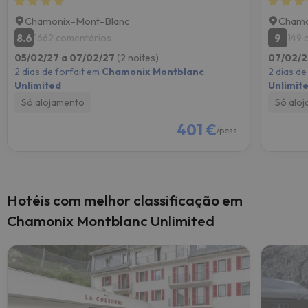
Chamonix-Mont-Blanc
Chamo
8.6
9
1662 comentários
149 
05/02/27 a 07/02/27
(2 noites)
07/02/2
2 dias de forfait em
Chamonix Montblanc
2 dias de
Unlimited
Unlimit
Só alojamento
Só alo
401 €
/pess.
Hotéis com melhor classificação em
Chamonix Montblanc Unlimited