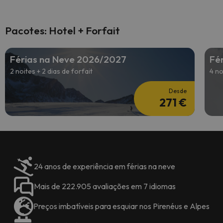
Pacotes: Hotel + Forfait
Férias na Neve 2026/2027
Fé
2 noites + 2 dias de forfait
4 no
Desde
271 €
24 anos de experiência em férias na neve
Mais de 222.905 avaliações em 7 idiomas
Preços imbatíveis para esquiar nos Pirenéus e Alpes