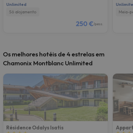
Unlimited
Unlimit
Só alojamento
Meia-p
250 €
/pess.
Os melhores hotéis de 4 estrelas em
Chamonix Montblanc Unlimited
Résidence Odalys Isatis
Appart