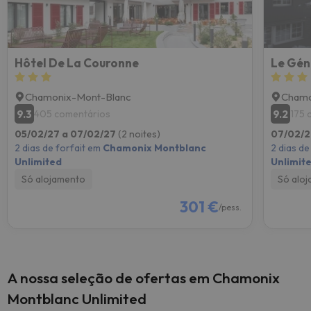
Hôtel De La Couronne
Le Gén
Chamonix-Mont-Blanc
Chamo
9.3
9.2
405 comentários
175 
05/02/27 a 07/02/27
(2 noites)
07/02/2
2 dias de forfait em
Chamonix Montblanc
2 dias de
Unlimited
Unlimit
Só alojamento
Só alo
301 €
/pess.
A nossa seleção de ofertas em Chamonix
Montblanc Unlimited