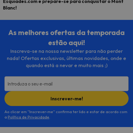
Esquiades.com e prepare-se para conquistar o Mont
Blanc!
As melhores ofertas da temporada
estão aqui!
Inscreva-se na nossa newsletter para não perder
nada! Ofertas exclusivas, últimas novidades, onde e
quando está a nevar e muito mais ;)
Introduza o seu e-mail
Inscrever-me!
Ao clicar em ''Inscrever-me'' confirma ter lido e estar de acordo com
a
Política de Privacidade
.