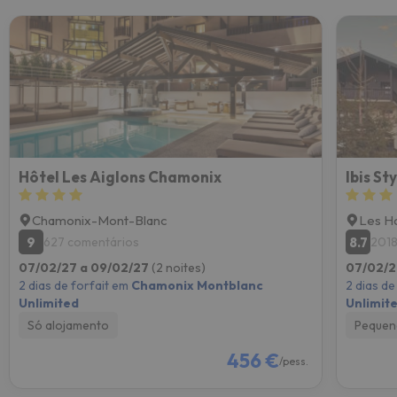
Hôtel Les Aiglons Chamonix
Ibis S
Chamonix-Mont-Blanc
Les H
9
8.7
627 comentários
2018
07/02/27 a 09/02/27
(2 noites)
07/02/2
2 dias de forfait em
Chamonix Montblanc
2 dias de
Unlimited
Unlimit
Só alojamento
Pequen
456 €
/pess.