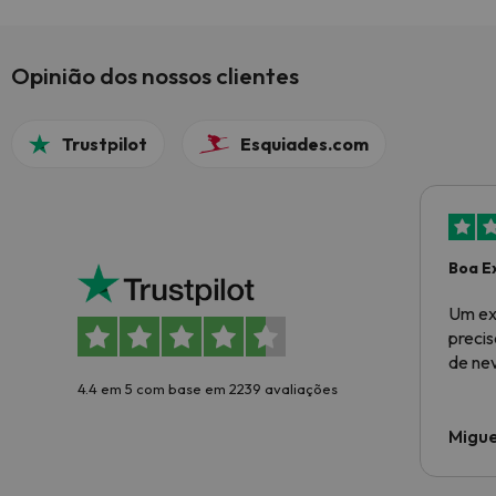
mecânicos, a vista sobre o Monte Branco de
várias perspetivas (estâncias) e o ambiente
das várias estâncias faz deste destino um
Opinião dos nossos clientes
combo bastante bom.
Trustpilot
Esquiades.com
Boa E
Um ex
preci
de ne
4.4 em 5 com base em 2239 avaliações
Migue