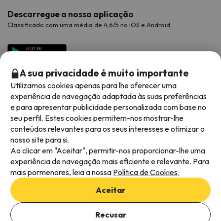
Descarregue a nossa aplicação
Classificado com uma média de 4,6/5 no iOS e Android.
A sua privacidade é muito importante
Utilizamos cookies apenas para lhe oferecer uma
experiência de navegação adaptada às suas preferências
e para apresentar publicidade personalizada com base no
seu perfil. Estes cookies permitem-nos mostrar-lhe
conteúdos relevantes para os seus interesses e otimizar o
Métodos de pagamento disponíveis
nosso site para si.
Ao clicar em "Aceitar", permitir-nos proporcionar-lhe uma
experiência de navegação mais eficiente e relevante. Para
mais pormenores, leia a nossa
Política de Cookies.
Termos e condições gerais
Aceitar
Privacidade dos dados
Política de cookies
Recusar