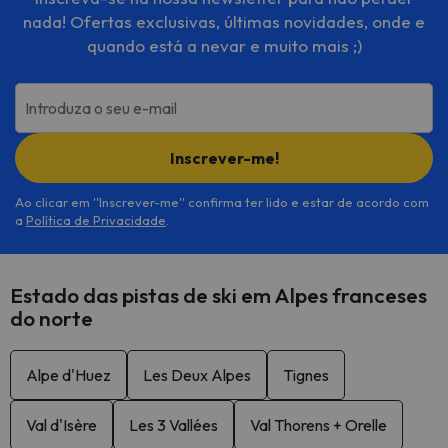
nada! Ofertas exclusivas, últimas novidades, onde e
quando está a nevar e muito mais ;)
Introduza o seu e-mail
Inscrever-me!
Ao clicar em ''Inscrever-me'' confirma ter lido e estar de acordo com
a
Política de Privacidade
.
Estado das pistas de ski em Alpes franceses
do norte
Alpe d'Huez
Les Deux Alpes
Tignes
Val d'Isère
Les 3 Vallées
Val Thorens + Orelle