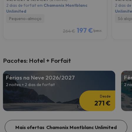
2 dias de forfait em
Chamonix Montblanc
2 dias de
Unlimited
Unlimit
Pequeno-almoço
Só alo
197 €
264 €
/pess.
Pacotes: Hotel + Forfait
Férias na Neve 2026/2027
Fé
2 noites + 2 dias de forfait
2 no
Desde
271 €
Mais ofertas Chamonix Montblanc Unlimited