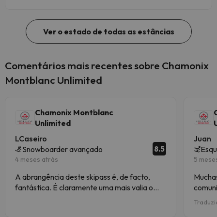
Ver o estado de todas as estâncias
Comentários mais recentes sobre Chamonix
Montblanc Unlimited
Chamonix Montblanc
Unlimited
LCaseiro
Juan
8.5
Snowboarder avançado
Esqu
4 meses atrás
5 mese
A abrangência deste skipass é, de facto,
Muchas
fantástica. É claramente uma mais valia o
comuni
facto de dar acesso a Courmayeur e a
Traduzi
Megève, apesar de alguma custo extra de