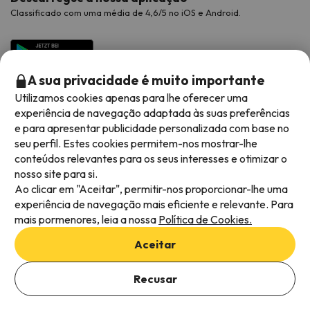
Classificado com uma média de 4,6/5 no iOS e Android.
A sua privacidade é muito importante
Utilizamos cookies apenas para lhe oferecer uma
experiência de navegação adaptada às suas preferências
e para apresentar publicidade personalizada com base no
seu perfil. Estes cookies permitem-nos mostrar-lhe
conteúdos relevantes para os seus interesses e otimizar o
Métodos de pagamento disponíveis
nosso site para si.
Ao clicar em "Aceitar", permitir-nos proporcionar-lhe uma
experiência de navegação mais eficiente e relevante. Para
mais pormenores, leia a nossa
Política de Cookies.
Termos e condições gerais
Aceitar
Privacidade dos dados
Política de cookies
Recusar
Ver ofertas
Viajes para ti S.L.U. Copyright © Esquiades.com 2002-2026