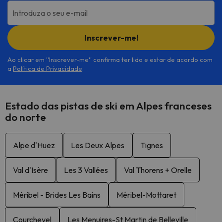
Introduza o seu e-mail
Inscrever-me!
Ao clicar em ''Inscrever-me'' confirma ter lido e estar de acordo com
a
Política de Privacidade
.
Estado das pistas de ski em Alpes franceses
do norte
Alpe d'Huez
Les Deux Alpes
Tignes
Val d'Isère
Les 3 Vallées
Val Thorens + Orelle
Méribel - Brides Les Bains
Méribel-Mottaret
Courchevel
Les Menuires-St Martin de Belleville