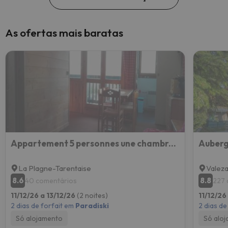
As ofertas mais baratas
Appartement 5 personnes une chambre proche pistes balcon vue montagne Draps et serviettes non fourni
Auberg
La Plagne-Tarentaise
Valez
8.6
8.8
40 comentários
227 
11/12/26 a 13/12/26
(2 noites)
11/12/26
2 dias de forfait em
Paradiski
2 dias de
Só alojamento
Só alo