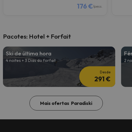
176 €
/pess.
Pacotes: Hotel + Forfait
Ski de última hora
Fé
4 noites + 3 Dias do forfait
2 no
Desde
291 €
Mais ofertas Paradiski