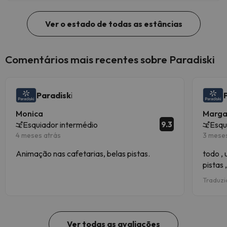
Ver o estado de todas as estâncias
Comentários mais recentes sobre Paradiski
Paradiski
Monica
Marga
9.3
Esquiador intermédio
Esqu
4 meses atrás
3 mese
Animação nas cafetarias, belas pistas.
todo , 
pistas 
entorn
Traduzi
Ver todas as avaliações