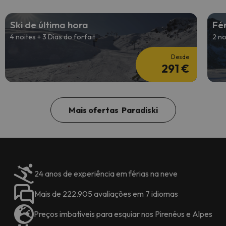
Ski de última hora
Fé
4 noites + 3 Dias do forfait
2 no
Desde
291 €
Mais ofertas Paradiski
24 anos de experiência em férias na neve
Mais de 222.905 avaliações em 7 idiomas
Preços imbatíveis para esquiar nos Pirenéus e Alpes