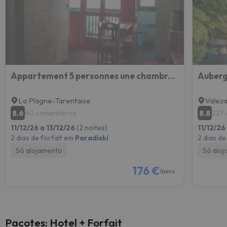
Appartement 5 personnes une chambre proche pistes balcon vue montagne Draps et serviettes non fourni
Auberg
La Plagne-Tarentaise
Valez
8.6
8.8
40 comentários
227 
11/12/26 a 13/12/26
(2 noites)
11/12/26
2 dias de forfait em
Paradiski
2 dias de
Só alojamento
Só alo
176 €
/pess.
Pacotes: Hotel + Forfait