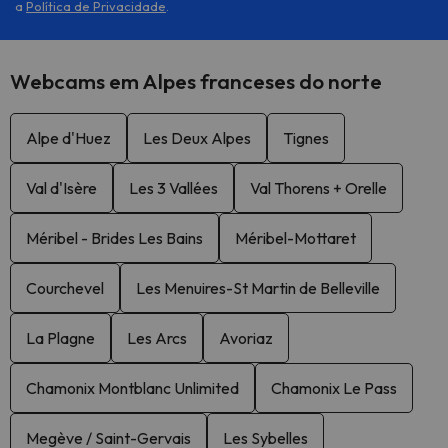
a
Política de Privacidade
.
Webcams em Alpes franceses do norte
Alpe d'Huez
Les Deux Alpes
Tignes
Val d'Isère
Les 3 Vallées
Val Thorens + Orelle
Méribel - Brides Les Bains
Méribel-Mottaret
Courchevel
Les Menuires-St Martin de Belleville
La Plagne
Les Arcs
Avoriaz
Chamonix Montblanc Unlimited
Chamonix Le Pass
Megève / Saint-Gervais
Les Sybelles