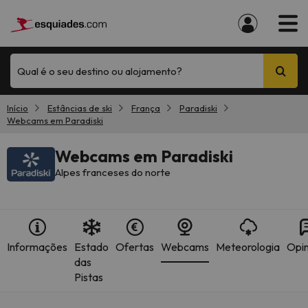
Qual é o seu destino ou alojamento?
Início
Estâncias de ski
França
Paradiski
Webcams em Paradiski
Webcams em Paradiski
Alpes franceses do norte
Informações
Estado
Ofertas
Webcams
Meteorologia
Opin
das
Pistas