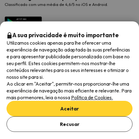
Classificado com uma média de 4,6/5 no iOS e Android.
A sua privacidade é muito importante
Utilizamos cookies apenas para lhe oferecer uma
experiência de navegação adaptada às suas preferências
e para apresentar publicidade personalizada com base no
seu perfil. Estes cookies permitem-nos mostrar-lhe
conteúdos relevantes para os seus interesses e otimizar o
Métodos de pagamento disponíveis
nosso site para si.
Ao clicar em "Aceitar", permitir-nos proporcionar-lhe uma
experiência de navegação mais eficiente e relevante. Para
mais pormenores, leia a nossa
Política de Cookies.
Termos e condições gerais
Aceitar
Privacidade dos dados
Adicionar datas para verificar a disponibilidade
Política de cookies
Recusar
Selecionar datas
Viajes para ti S.L.U. Copyright © Esquiades.com 2002-2026