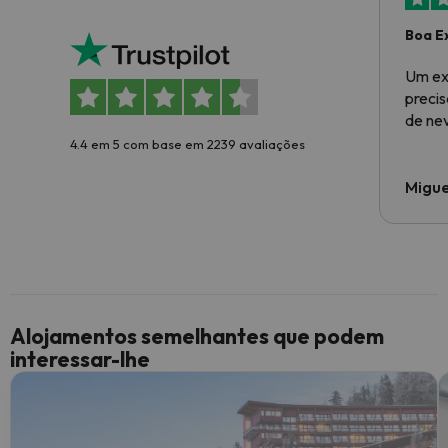
Boa E
Um ex
preci
de ne
4.4 em 5 com base em 2239 avaliações
Migue
Alojamentos semelhantes que podem
interessar-lhe