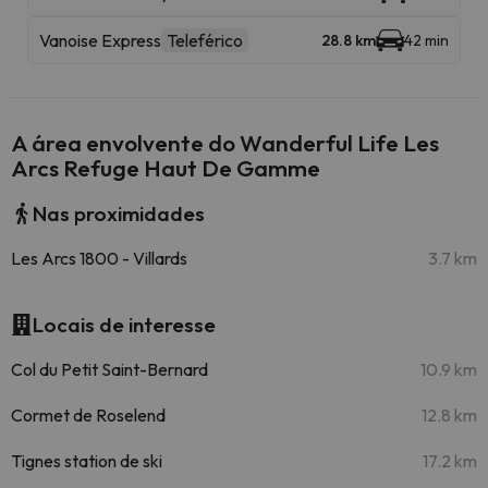
Vanoise Express
Teleférico
28.8 km
42 min
A área envolvente do Wanderful Life Les
Arcs Refuge Haut De Gamme
Nas proximidades
Les Arcs 1800 - Villards
3.7 km
Locais de interesse
Col du Petit Saint-Bernard
10.9 km
Cormet de Roselend
12.8 km
Tignes station de ski
17.2 km