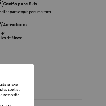
Cacifo para Skis
acifos para esquis por uma taxa
Actividades
squi
las de fitness
ada às suas
Estes cookies
o nosso site
ão mais