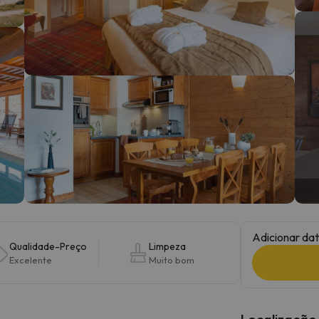
 caminho. Assim que encontrar a sua bússola, estará de volta.
Adicionar dat
Qualidade-Preço
Limpeza
Excelente
Muito bom
Localização