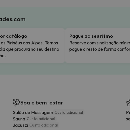
iades.com
or catálogo
Pague ao seu ritmo
os Pirinéus aos Alpes. Temos
Reserve com sinalização míni
dia que procura no seu destino
pague o resto de forma confor
ho.
Spa e bem-estar
Salão de Massagem
P
Custo adicional
Sauna
s
Custo adicional
Jacuzzi
Custo adicional