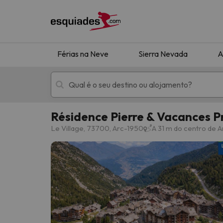
Férias na Neve
Sierra Nevada
A
Résidence Pierre & Vacances P
Férias na neve
Hotéis de montan
Le Village, 73700, Arc-1950
A 31 m do centro de 
Oops, não encontramos nenhum resultado que 