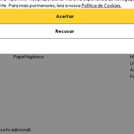
ante. Para mais pormenores, leia a nossa
Política de Cookies.
tipo de quarto.
Aceitar
Casa de banho
Recusar
Banheira
To
WC
G
Casa de banho privativa
C
Papel higiénico
M
Us
Á
F
usto adicional)