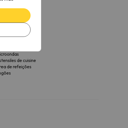
Mais serviços
alhas disponíveis
eladeira
afetière
icroondas
tensiles de cuisine
rea de refeições
ogões