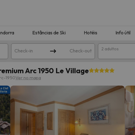
ndorra
Estâncias de Ski
Hotéis
Info útil
2 adultos
Check-in
Check-out
remium Arc 1950 Le Village
ha
Arc-1950
Ver no mapa
corresponda à sua pesquisa. Tente modificar o destino.