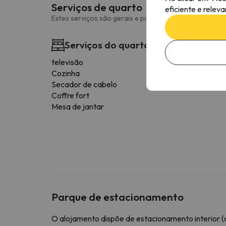
Serviços de quarto
eficiente e relev
Estes serviços são gerais e podem variar consoante o 
Serviços do quarto
televisão
Cozinha
Secador de cabelo
Coffre fort
Mesa de jantar
Parque de estacionamento
O alojamento dispõe de estacionamento interior (c