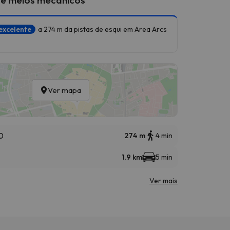
excelente
a 274 m da pistas de esqui em Area Arcs
Ver mapa
0
274 m
4 min
1.9 km
5 min
Ver mais