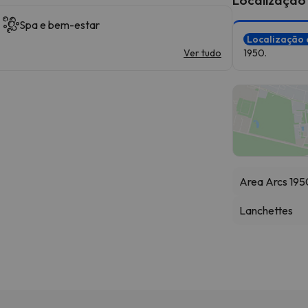
Spa e bem-estar
Localização 
Ver tudo
1950.
Area Arcs 195
Lanchettes