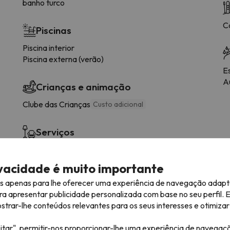
banho turco
C
Piscinas
Piscina interior
Piscina externa (verão)
E
Au
Crianças e animação
Clube das Crianças
Custo adicional
Serviços
Fintess Center
Supermercado
ivacidade é muito importante
es apenas para lhe oferecer uma experiência de navegação adapt
ra apresentar publicidade personalizada com base no seu perfil. 
rar-lhe conteúdos relevantes para os seus interesses e otimizar 
itar", permitir-nos proporcionar-lhe uma experiência de navegaç