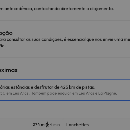
com antecedência, contactando diretamente o alojamento.
mação
ra consultar as suas condições, é essencial que nos envie uma
ão.
róximas
árias estâncias e desfrutar de 425 km de pistas.
950 em Les Arcs . Também pode esquiar em Les Arcs e La Plagne.
Lanchettes
274 m
4 min