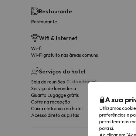
Restaurante
Restaurante
Wifi & Internet
Wi-fi
Wi-Fi gratuito nas áreas comuns
Serviços do hotel
Sala de reuniões
Custo adicional
Serviço de lavanderia
Quarto Lugagge grátis
A sua pr
Cofre na recepção
Utilizamos cooki
Caixa eletronico no hotel
preferências e pa
Acesso direto as pistas
permitem-nos most
para si.
Ao clicar em "Ace