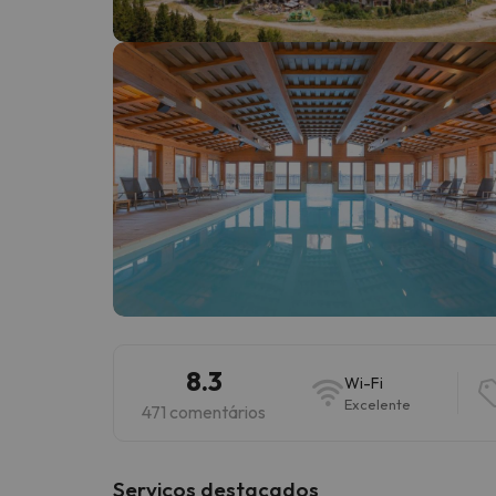
Bem, parece que o nosso Seeker perdeu o seu
8.3
Wi-Fi
Excelente
471 comentários
Serviços destacados