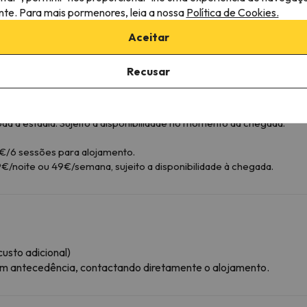
ante. Para mais pormenores, leia a nossa
Política de Cookies.
Aceitar
Recusar
a hora de chegada, deve contactar o alojamento para que lhe diga
ponibilidade no momento da chegada.
 a disponibilidade no momento da chegada.
a a estadia. Sujeito a disponibilidade no momento da chegada.
€/6 sessões para alojamento.
€/noite ou 49€/semana, sujeito a disponibilidade à chegada.
usto adicional)
com antecedência, contactando diretamente o alojamento.