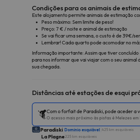
Condições para os animais de esti
Este alojamento permite animais de estimação co
Peso máximo: Sem limite de peso!
Preço: 7 € / noite e animal de estimação
Se vai ficar uma semana, o custo é de 39€/s
Lembrar! Cada quarto pode acomodar no máx
Informação importante: Assim que tiver concluíd
para nos informar que vai viajar com o seu animal
sua chegada.
Distâncias até estações de esqui p
Com o forfait de Paradiski, pode aceder a v
O acesso mais próximo às pistas é Melezes em
Paradiski
Dominio esquiável
425 km esquiáveis
La Plagne
225 km esquiáveis