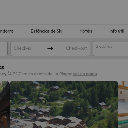
ndorra
Estâncias de Ski
Hotéis
Info útil
2 adultos
Check-in
Check-out
ss
ha
gne
A 72.7 km do centro de La Plagne
Ver no mapa
corresponda à sua pesquisa. Tente modificar o destino.