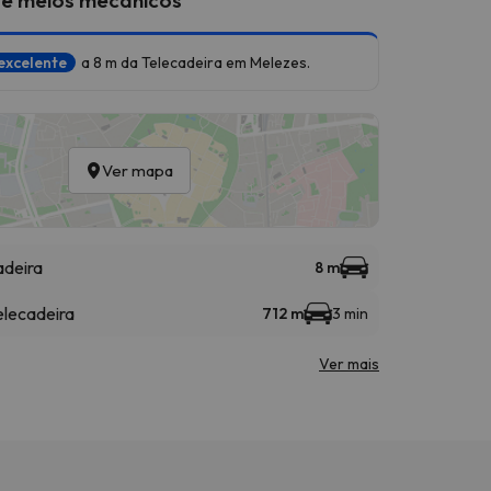
excelente
a 8 m da Telecadeira em Melezes.
Ver mapa
adeira
8 m
elecadeira
712 m
3 min
Ver mais