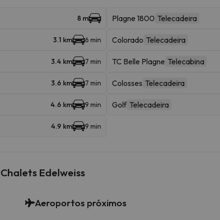
Plagne 1800
Telecadeira
8 m
Colorado
Telecadeira
3.1 km
6 min
TC Belle Plagne
Telecabina
3.4 km
7 min
Colosses
Telecadeira
3.6 km
7 min
Golf
Telecadeira
4.6 km
9 min
4.9 km
9 min
Chalets Edelweiss
Aeroportos próximos
m