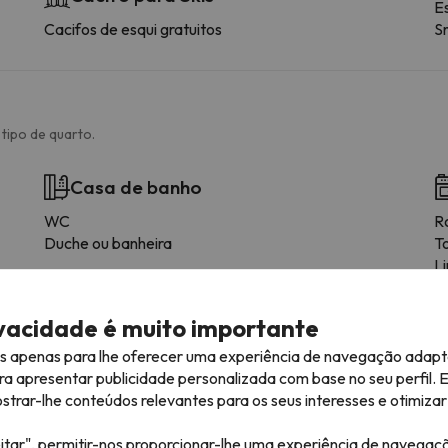
E
Cacifos de esqui gratuitos
S
tipo de quarto.
Casa de banho
WC
R
Duche ou banheira
To
L
L
C
ivacidade é muito importante
M
T
es apenas para lhe oferecer uma experiência de navegação adapt
M
ra apresentar publicidade personalizada com base no seu perfil. 
rar-lhe conteúdos relevantes para os seus interesses e otimizar 
itar", permitir-nos proporcionar-lhe uma experiência de navegaç