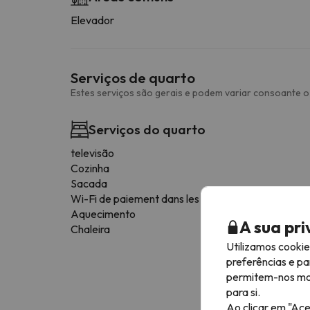
Elevador
Serviços de quarto
Estes serviços são gerais e podem variar consoante o 
Serviços do quarto
televisão
Cozinha
Sacada
Wi-Fi de paiement dans les chambres
Aquecimento
A sua pr
Chaleira
Utilizamos cooki
preferências e pa
permitem-nos most
para si.
Ao clicar em "Ace