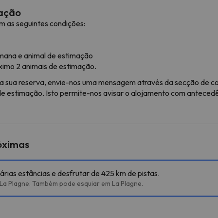
mação
m as seguintes condições:
emana e animal de estimação
imo 2 animais de estimação.
o a sua reserva, envie-nos uma mensagem através da secção de c
 de estimação. Isto permite-nos avisar o alojamento com anteced
róximas
árias estâncias e desfrutar de 425 km de pistas.
 La Plagne. Também pode esquiar em La Plagne.