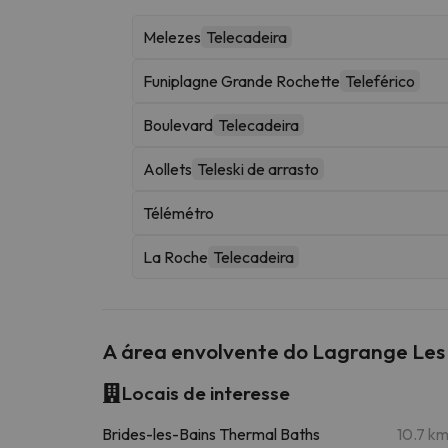
Melezes
Telecadeira
Funiplagne Grande Rochette
Teleférico
Boulevard
Telecadeira
Aollets
Teleski de arrasto
Télémétro
La Roche
Telecadeira
A área envolvente do Lagrange Les 
Locais de interesse
Brides-les-Bains Thermal Baths
10.7 k