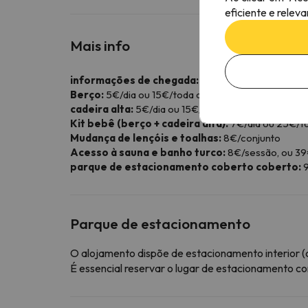
eficiente e relev
Mais info
informações de chegada:
Se vai chegar depois d
Berço:
5€/dia ou 15€/toda a estadia. Sujeito a dis
cadeira alta:
5€/dia ou 15€/toda a estadia. Sujeito
Kit bebê (berço + cadeira alta):
7€/dia ou 25€/tod
Mudança de lençóis e toalhas:
8€/conjunto
Acesso à sauna e banho turco:
8€/sessão, ou 39
parque de estacionamento coberto coberto:
9
Parque de estacionamento
O alojamento dispõe de estacionamento interior (c
É essencial reservar o lugar de estacionamento 