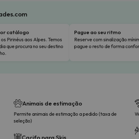
iades.com
or catálogo
Pague ao seu ritmo
os Pirinéus aos Alpes. Temos
Reserve com sinalização míni
dia que procura no seu destino
pague o resto de forma confor
ho.
Animais de estimação
Permite animais de estimação a pedido (taxa de
W
seleção)
Cacifo para Skis