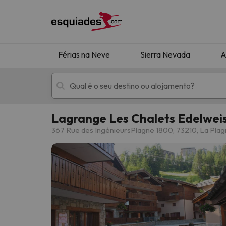
Férias na Neve
Sierra Nevada
A
Lagrange Les Chalets Edelwei
Férias na neve
Hotéis de montan
367 Rue des IngénieursPlagne 1800, 73210, La Pla
Oops, não encontramos nenhum resultado que 