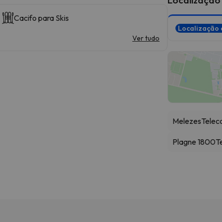
Cacifo para Skis
Localização 
Ver tudo
Melezes
Telec
Plagne 1800
T