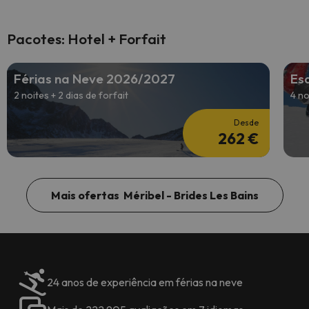
Pacotes: Hotel + Forfait
Férias na Neve 2026/2027
Esq
2 noites + 2 dias de forfait
4 no
Desde
262 €
Mais ofertas Méribel - Brides Les Bains
24 anos de experiência em férias na neve