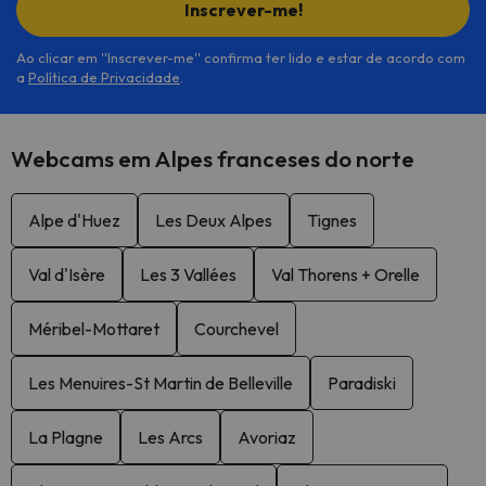
Inscrever-me!
Ao clicar em ''Inscrever-me'' confirma ter lido e estar de acordo com
a
Política de Privacidade
.
Webcams em Alpes franceses do norte
Alpe d'Huez
Les Deux Alpes
Tignes
Val d'Isère
Les 3 Vallées
Val Thorens + Orelle
Méribel-Mottaret
Courchevel
Les Menuires-St Martin de Belleville
Paradiski
La Plagne
Les Arcs
Avoriaz