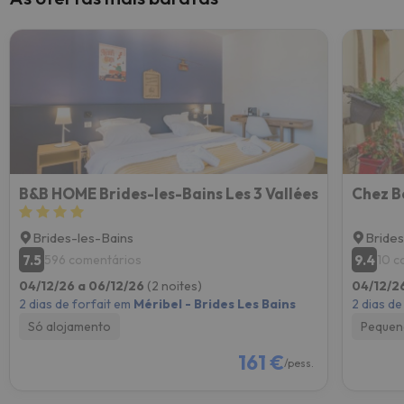
B&B HOME Brides-les-Bains Les 3 Vallées
Chez B
Brides-les-Bains
Brides
7.5
9.4
596 comentários
10 c
04/12/26 a 06/12/26
(2 noites)
04/12/2
2 dias de forfait em
Méribel - Brides Les Bains
2 dias de
Só alojamento
Pequen
161 €
/pess.