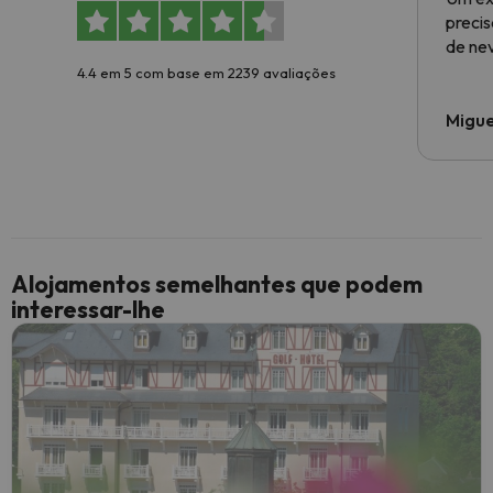
preci
de ne
4.4 em 5 com base em 2239 avaliações
Migue
Alojamentos semelhantes que podem
interessar-lhe