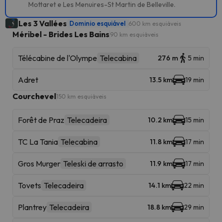
Mottaret e Les Menuires-St Martin de Belleville.
Les 3 Vallées
Dominio esquiável
600 km esquiáveis
Méribel - Brides Les Bains
90 km esquiáveis
Télécabine de l'Olympe
Telecabina
276 m
5 min
Adret
13.5 km
19 min
Courchevel
150 km esquiáveis
Forêt de Praz
Telecadeira
10.2 km
15 min
TC La Tania
Telecabina
11.8 km
17 min
Gros Murger
Teleski de arrasto
11.9 km
17 min
Tovets
Telecadeira
14.1 km
22 min
Plantrey
Telecadeira
18.8 km
29 min