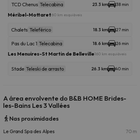
TCD Chenus
Telecabina
23.3 km
38 min
Méribel-Mottaret
60 km esquiáveis
Chalets
Teleférico
18.3 km
27 min
Pas du Lac 1
Telecabina
18.6 km
26 min
Les Menuires-St Martin de Belleville
160 km esquiáveis
Stade
Teleski de arrasto
26.3 km
40 min
A área envolvente do B&B HOME Brides-
les-Bains Les 3 Vallées
Nas proximidades
Le Grand Spa des Alpes
70 m