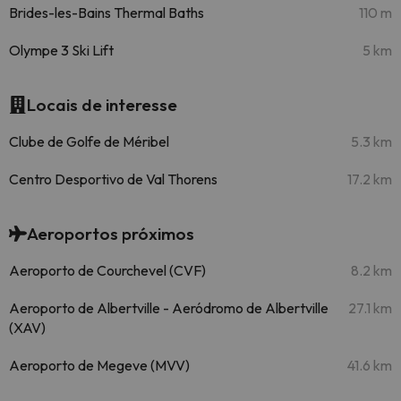
Brides-les-Bains Thermal Baths
110 m
Olympe 3 Ski Lift
5 km
Locais de interesse
Clube de Golfe de Méribel
5.3 km
Centro Desportivo de Val Thorens
17.2 km
Aeroportos próximos
Aeroporto de Courchevel (CVF)
8.2 km
Aeroporto de Albertville - Aeródromo de Albertville
27.1 km
(XAV)
Aeroporto de Megeve (MVV)
41.6 km