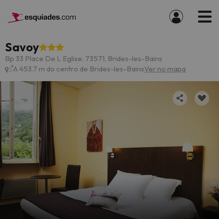
Savoy
Bp 33 Place De L Eglise, 73571, Brides-les-Bains
A 453.7 m do centro de Brides-les-Bains
Ver no mapa