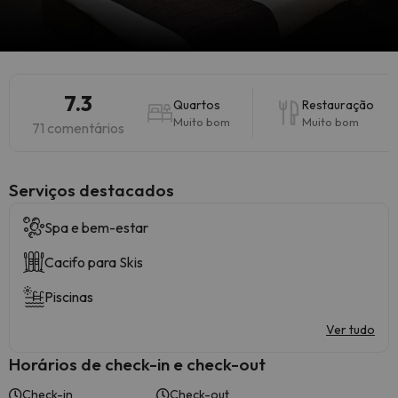
7.3
Quartos
Restauração
Muito bom
Muito bom
71 comentários
Serviços destacados
Spa e bem-estar
Cacifo para Skis
Piscinas
Ver tudo
Horários de check-in e check-out
Check-in
Check-out