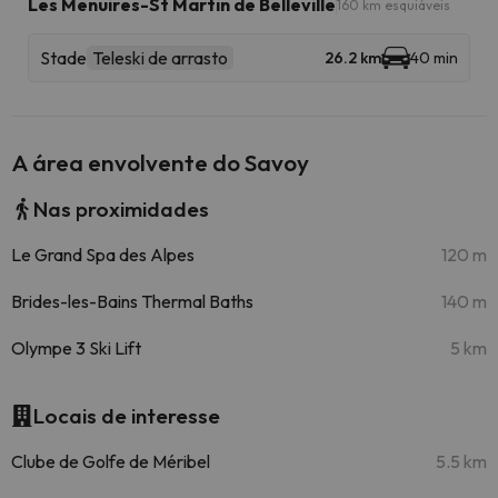
Les Menuires-St Martin de Belleville
160 km esquiáveis
Stade
Teleski de arrasto
26.2 km
40 min
A área envolvente do Savoy
Nas proximidades
Le Grand Spa des Alpes
120 m
Brides-les-Bains Thermal Baths
140 m
Olympe 3 Ski Lift
5 km
Locais de interesse
Clube de Golfe de Méribel
5.5 km