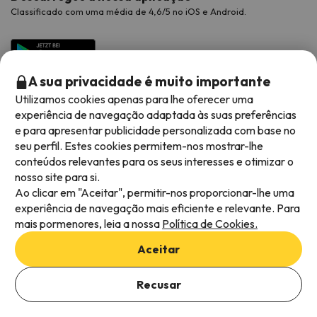
Classificado com uma média de 4,6/5 no iOS e Android.
A sua privacidade é muito importante
Utilizamos cookies apenas para lhe oferecer uma
experiência de navegação adaptada às suas preferências
e para apresentar publicidade personalizada com base no
seu perfil. Estes cookies permitem-nos mostrar-lhe
conteúdos relevantes para os seus interesses e otimizar o
Métodos de pagamento disponíveis
nosso site para si.
Ao clicar em "Aceitar", permitir-nos proporcionar-lhe uma
experiência de navegação mais eficiente e relevante. Para
mais pormenores, leia a nossa
Política de Cookies.
Termos e condições gerais
Aceitar
Privacidade dos dados
Adicionar datas para verificar a disponibilidade
Política de cookies
Recusar
Selecionar datas
Viajes para ti S.L.U. Copyright © Esquiades.com 2002-2026