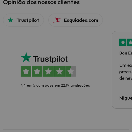
Opinião dos nossos clientes
Trustpilot
Esquiades.com
Boa E
Um ex
preci
de ne
4.4 em 5 com base em 2239 avaliações
Migue