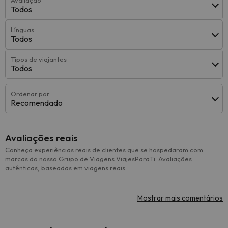
Avaliação
Todos
Línguas
Todos
Tipos de viajantes
Todos
Ordenar por:
Recomendado
Avaliações reais
Conheça experiências reais de clientes que se hospedaram com
marcas do nosso Grupo de Viagens ViajesParaTi. Avaliações
autênticas, baseadas em viagens reais.
Mostrar mais comentários