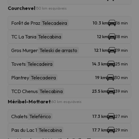
Courchevel
150 km esquiáveis
Forêt de Praz
Telecadeira
10.3 km
16 min
TC La Tania
Telecabina
12 km
18 min
Gros Murger
Teleski de arrasto
12.1 km
19 min
Tovets
Telecadeira
14.3 km
25 min
Plantrey
Telecadeira
19 km
30 min
TCD Chenus
Telecabina
23.5 km
39 min
Méribel-Mottaret
60 km esquiáveis
Chalets
Teleférico
17.3 km
27 min
Pas du Lac 1
Telecabina
17.7 km
29 min