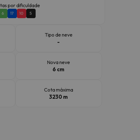
tas por dificuldade
6
17
10
5
Tipo de neve
-
Nova neve
6 cm
Cota máxima
3230 m