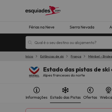
Férias na Neve
Sierra Nevada
A
Início
Estâncias de ski
França
Méribel - Bride
Férias na neve
Hotéis de montan
Estado das pistas de ski
Alpes franceses do norte
Informações
Estado das Pistas
Ofertas
Webc
Oops, não encontramos nenhum resultado que 