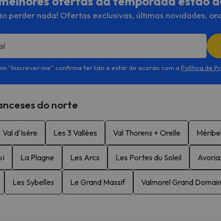
melhores ofertas da temporada estão a
o perder nada! Ofertas exclusivas, últimas novidades, on
il
em ''Inscrever-me'' confirma ter lido e estar de acordo com a
Política de P
ranceses do norte
Val d'Isère
Les 3 Vallées
Val Thorens + Orelle
Méribe
ki
La Plagne
Les Arcs
Les Portes du Soleil
Avoria
Les Sybelles
Le Grand Massif
Valmorel Grand Domai