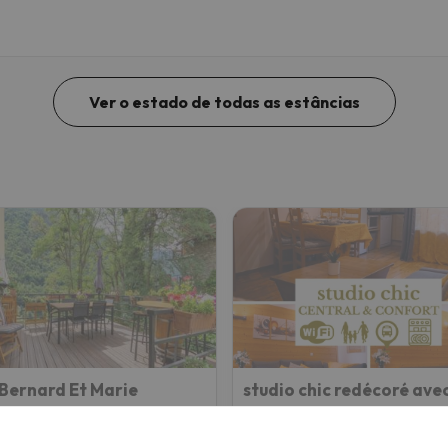
Ver o estado de todas as estâncias
Bernard Et Marie
es-les-Bains
Brides-les-Bains