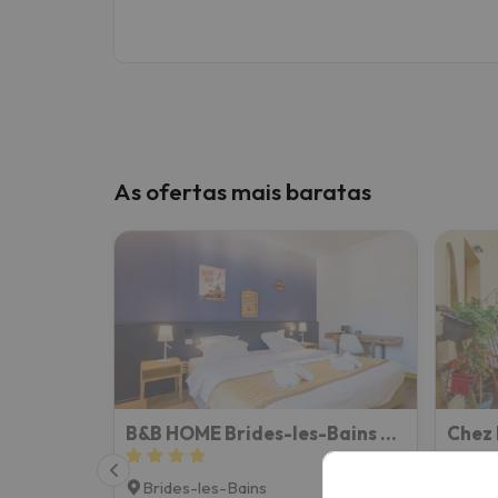
As ofertas mais baratas
B&B HOME Brides-les-Bains Les 3 Vallées
Chez 
Brides-les-Bains
Brid