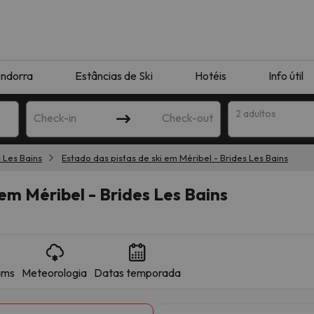
ndorra
Estâncias de Ski
Hotéis
Info útil
2 adultos
Check-in
Check-out
s Les Bains
Estado das pistas de ski em Méribel - Brides Les Bains
ha
 em Méribel - Brides Les Bains
ams
Meteorologia
Datas temporada
corresponda à sua pesquisa. Tente modificar o destino.