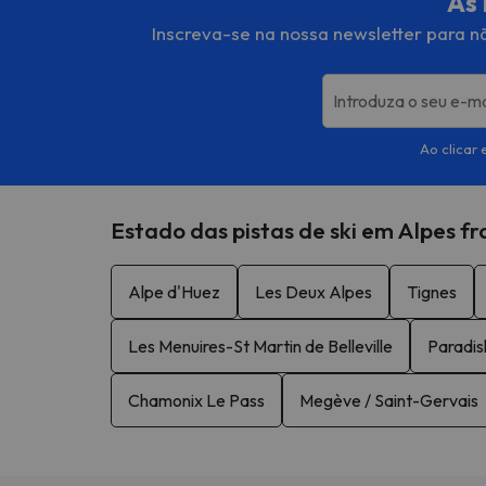
As 
Inscreva-se na nossa newsletter para nã
Introduza o seu e-ma
Ao clicar 
Estado das pistas de ski em Alpes f
Alpe d'Huez
Les Deux Alpes
Tignes
Les Menuires-St Martin de Belleville
Paradis
Chamonix Le Pass
Megève / Saint-Gervais