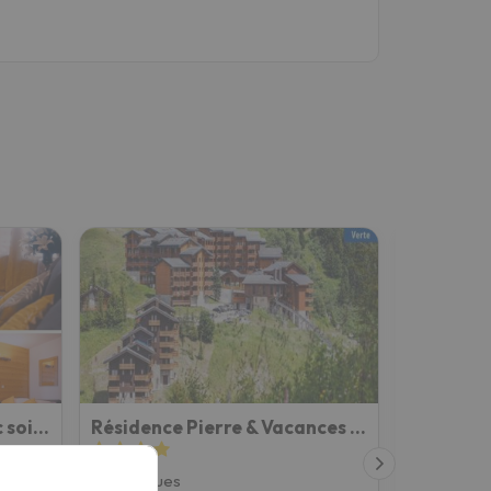
studio chic redécoré avec soin, idéal couples familles ou entre amis,parfait pour cure thermale ou s
Résidence Pierre & Vacances Les Crêts
Les Allues
Méribel