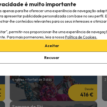
ivacidade é muito importante
8.1
 comentários
16 comentários
es apenas para lhe oferecer uma experiência de navegação adapt
26 a 06/12/26
(2 noites)
11/12/26 a 13/12/26
(2 noites)
de forfait em
Méribel - Brides
2 dias de forfait em
Méribel - B
ra apresentar publicidade personalizada com base no seu perfil. 
ins
Les Bains
rar-lhe conteúdos relevantes para os seus interesses e otimizar 
eno-almoço
Só alojamento
itar", permitir-nos proporcionar-lhe uma experiência de navegaç
206 €
218 
/pess.
ante. Para mais pormenores, leia a nossa
Política de Cookies.
Aceitar
Recusar
Esquiar no início do ano
E
4 noites + forfait de 3 dias
2
e
Desde
€
416 €
Semana de Ski