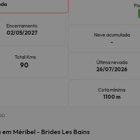
ada
Pis
 caminho. Assim que encontrar a sua bússola, estará de volta.
Encerramento
02/05/2027
Neve acumulada
-
Total Kms
Última nevada
90
26/07/2026
Cota mínima
1100 m
:00
em Méribel - Brides Les Bains