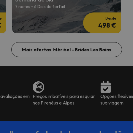
7 noites + 6 Dias do forfait
e
Desde
€
498 €
Mais ofertas Méribel - Brides Les Bains
 avaliações em
Preços imbatíveis para esquiar
Opções flexívei
nos Pirenéus e Alpes
sua viagem