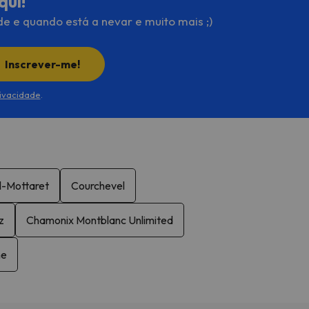
qui!
de e quando está a nevar e muito mais ;)
Inscrever-me!
rivacidade
.
l-Mottaret
Courchevel
z
Chamonix Montblanc Unlimited
ne