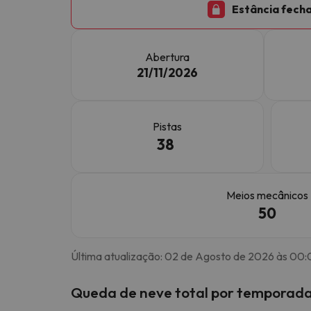
Estância fech
Bem, parece que o nosso Seeker perdeu o seu
Abertura
21/11/2026
Pistas
38
Meios mecânicos
50
Última atualização: 02 de Agosto de 2026 às 00
Queda de neve total por temporada 