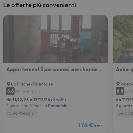
Le offerte più convenienti
Appartement 5 personnes une chambre proche pistes balcon vue montagne Draps et serviettes non fourni
Auberg
La Plagne-Tarentaise
Valez
8.6
8.8
40 recensioni
227 
da 11/12/26 a 13/12/26
(2 notti)
da 11/12
2 giorni con Skipass a
Paradiski
2 giorni 
Solo Alloggio
Solo Al
176 €
/pers.