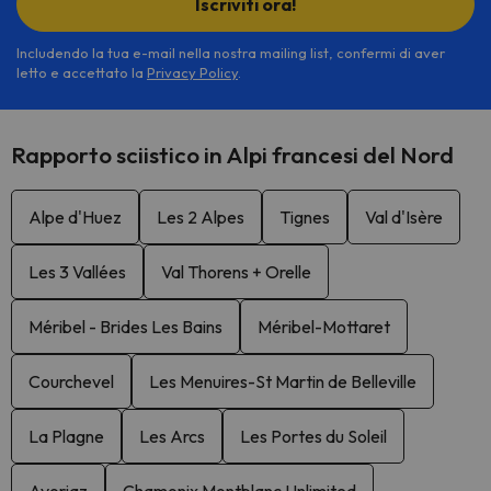
Iscriviti ora!
Includendo la tua e-mail nella nostra mailing list, confermi di aver
letto e accettato la
Privacy Policy
.
Rapporto sciistico in Alpi francesi del Nord
Alpe d'Huez
Les 2 Alpes
Tignes
Val d'Isère
Les 3 Vallées
Val Thorens + Orelle
Méribel - Brides Les Bains
Méribel-Mottaret
Courchevel
Les Menuires-St Martin de Belleville
La Plagne
Les Arcs
Les Portes du Soleil
Avoriaz
Chamonix Montblanc Unlimited