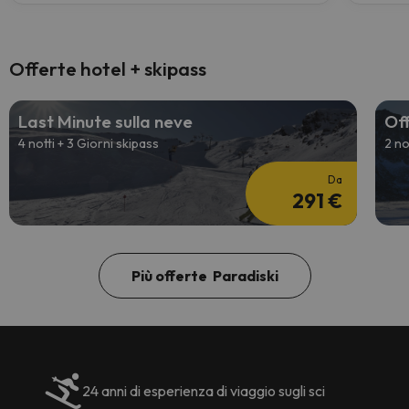
Offerte hotel + skipass
Last Minute sulla neve
Off
4 notti + 3 Giorni skipass
2 no
Da
291 €
Più offerte Paradiski
24 anni di esperienza di viaggio sugli sci