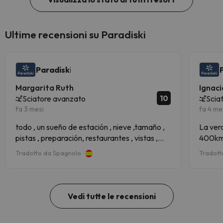
Ultime recensioni su Paradiski
Paradiski
Margarita Ruth
Ignaci
10
Sciatore avanzato
Scia
fa 3 mesi
fa 4 me
todo , un sueño de estación , nieve ,tamaño ,
La ver
pistas , preparación, restaurantes , vistas ,
400km 
entorno , pueblos
Buena 
Tradotto da Spagnolo
Tradott
(más m
Servici
Vedi tutte le recensioni