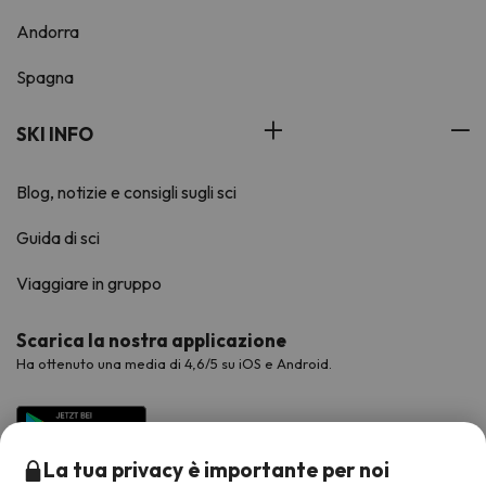
Andorra
Spagna
SKI INFO
Blog, notizie e consigli sugli sci
Guida di sci
Viaggiare in gruppo
Scarica la nostra applicazione
Ha ottenuto una media di 4,6/5 su iOS e Android.
La tua privacy è importante per noi