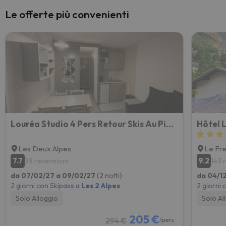
Le offerte più convenienti
Louréa Studio 4 Pers Retour Skis Au Pieds
Hôtel L
Les Deux Alpes
Le Fr
7.7
9.2
39 recensioni
143 
da 07/02/27 a 09/02/27
(2 notti)
da 04/1
2 giorni con Skipass a
Les 2 Alpes
2 giorni 
Solo Alloggio
Solo Al
205 €
294 €
/pers.