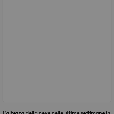
L'altezza della neve nelle ultime settimane in