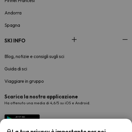
Pirinei Francesi
Andorra
Spagna
SKI INFO
Blog, notizie e consigli sugli sci
Guida di sci
Viaggiare in gruppo
Scarica la nostra applicazione
Ha ottenuto una media di 4,6/5 su iOS e Android.
La tua privacy è importante per noi