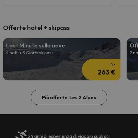
Offerte hotel + skipass
Last Minute sulla neve
Off
4 notti + 3 Giorni skipass
2 no
Da
263 €
Più offerte Les 2 Alpes
24 anni di esperienza di viaggio sugli sci