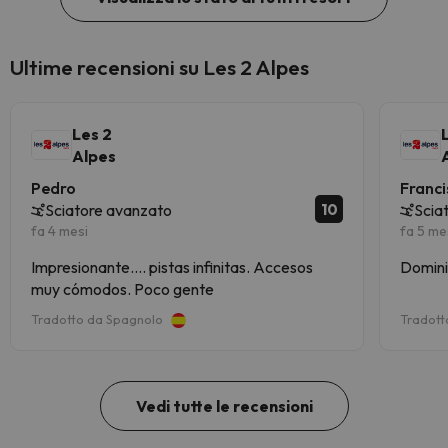
Ultime recensioni su Les 2 Alpes
Les 2
Alpes
Pedro
Franc
10
Sciatore avanzato
Scia
fa 4 mesi
fa 5 me
Impresionante.... pistas infinitas. Accesos
muy cómodos. Poco gente
Tradotto da Spagnolo
Tradott
Vedi tutte le recensioni