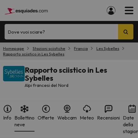
Dove vuoi sciare?
Homepage
Stazioni sciistiche
Francia
Les Sybelles
Rapporto sciistico in Les Sybelles
Rapporto sciistico in Les
Sybelles
Alpi francesi del Nord
Info
Bollettino
Offerte
Webcam
Meteo
Recensioni
Date
neve
della
stagio