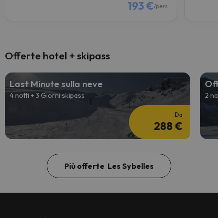
193 €
/pers.
Offerte hotel + skipass
Last Minute sulla neve
Off
4 notti + 3 Giorni skipass
2 no
Da
288 €
Più offerte Les Sybelles