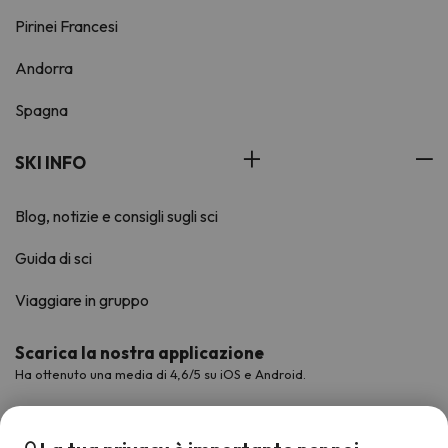
Pirinei Francesi
Andorra
Spagna
SKI INFO
Blog, notizie e consigli sugli sci
Guida di sci
Viaggiare in gruppo
Scarica la nostra applicazione
Ha ottenuto una media di 4,6/5 su iOS e Android.