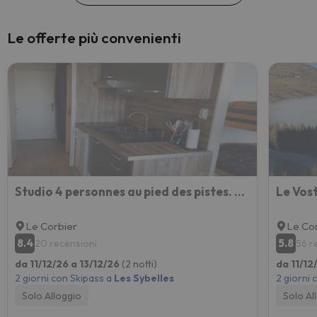
sorpre
Le offerte più convenienti
Studio 4 personnes au pied des pistes. Le Corbier
Le Vos
Le Corbier
Le Co
8.4
5.8
20 recensioni
56 r
da 11/12/26 a 13/12/26
(2 notti)
da 11/12
2 giorni con Skipass a
Les Sybelles
2 giorni 
Solo Alloggio
Solo Al