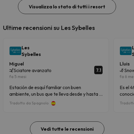
Visualizza lo stato di tutti i resort
Ultime recensioni su Les Sybelles
Les
Sybelles
Miguel
Lluis
7.1
Sciatore avanzato
Snow
fa 5 mesi
fa 6 me
Estación de esquí familiar con buen
Es el 4
ambiente, un bus que te lleva desde y hasta el
conoci
alojamiento, varios restaurantes y comercios
estaci
Tradotto da Spagnolo
Tradott
a pie de pista.
baja d
calida
trabaj
grande
Vedi tutte le recensioni
nivele